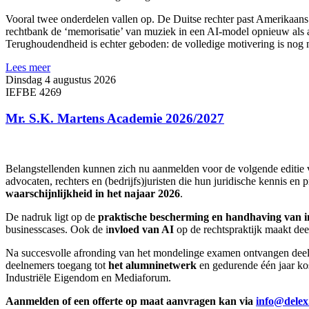
Vooral twee onderdelen vallen op. De Duitse rechter past Amerikaans 
rechtbank de ‘memorisatie’ van muziek in een AI-model opnieuw als a
Terughoudendheid is echter geboden: de volledige motivering is nog ni
Lees meer
Dinsdag 4 augustus 2026
IEFBE 4269
Mr. S.K. Martens Academie 2026/2027
Belangstellenden kunnen zich nu aanmelden voor de volgende editie
advocaten, rechters en (bedrijfs)juristen die hun juridische kennis en
waarschijnlijkheid in het najaar 2026
.
De nadruk ligt op de
praktische bescherming en handhaving van in
businesscases. Ook de i
nvloed van AI
op de rechtspraktijk maakt de
Na succesvolle afronding van het mondelinge examen ontvangen de
deelnemers toegang tot
het alumninetwerk
en gedurende één jaar ko
Industriële Eigendom en Mediaforum.
Aanmelden of een offerte op maat aanvragen kan via
info@delex