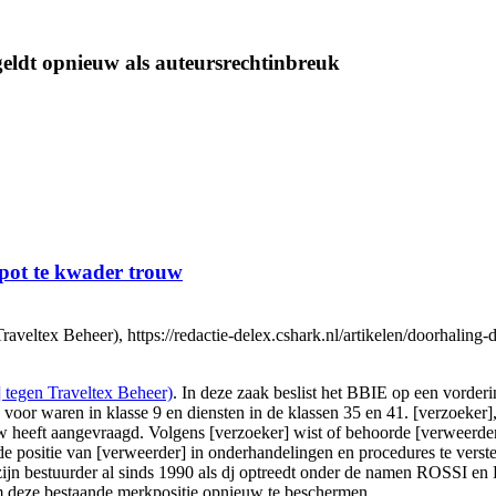
ldt opnieuw als auteursrechtinbreuk
pot te kwader trouw
eltex Beheer), https://redactie-delex.cshark.nl/artikelen/doorhaling
 tegen Traveltex Beheer)
. In deze zaak beslist het BBIE op een vord
oor waren in klasse 9 en diensten in de klassen 35 en 41. [verzoeker],
uw heeft aangevraagd. Volgens [verzoeker] wist of behoorde [verweerde
de positie van [verweerder] in onderhandelingen en procedures te verst
at zijn bestuurder al sinds 1990 als dj optreedt onder de namen ROSSI e
 deze bestaande merkpositie opnieuw te beschermen.