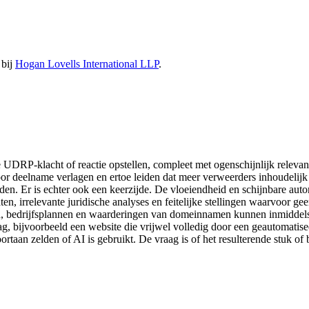
 bij
Hogan Lovells International LLP
.
DRP-klacht of reactie opstellen, compleet met ogenschijnlijk relevant
or deelname verlagen en ertoe leiden dat meer verweerders inhoudelijk 
den. Er is echter ook een keerzijde. De vloeiendheid en schijnbare auto
 irrelevante juridische analyses en feitelijke stellingen waarvoor geen
oud, bedrijfsplannen en waarderingen van domeinnamen kunnen inmiddel
drag, bijvoorbeeld een website die vrijwel volledig door een geautomati
taan zelden of AI is gebruikt. De vraag is of het resulterende stuk of 