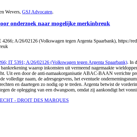
ien Wevers,
GSJ Advocaten
.
voor onderzoek naar mogelijke merkinbreuk
 4266; A/26/02126 (Volkswagen tegen Argenta Spaarbank), https://redac
reuk
266; IT 5391; A/26/02126 (Volkswagen tegen Argenta Spaarbank)
. In
 een bankrekening waarop inkomsten uit vermeend nagemaakte wieldoppe
ocht. Uit een door de anti-namaakorganisatie ABAC-BAAN verrichte pro
 de volledige naam, de adresgegevens, het eventuele ondernemingsnumm
chten en daartegen zo nodig op te treden. Argenta betwist de vordering
l tegen de oplegging van een dwangsom, omdat zij aankondigt het vonnis
CHT - DROIT DES MARQUES