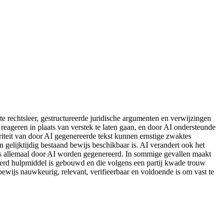
e rechtsleer, gestructureerde juridische argumenten en verwijzingen
reageren in plaats van verstek te laten gaan, en door AI ondersteunde
riteit van door AI gegenereerde tekst kunnen ernstige zwaktes
 gelijktijdig bestaand bewijs beschikbaar is. AI verandert ook het
s allemaal door AI worden gegenereerd. In sommige gevallen maakt
seerd hulpmiddel is gebouwd en die volgens een partij kwade trouw
bewijs nauwkeurig, relevant, verifieerbaar en voldoende is om vast te