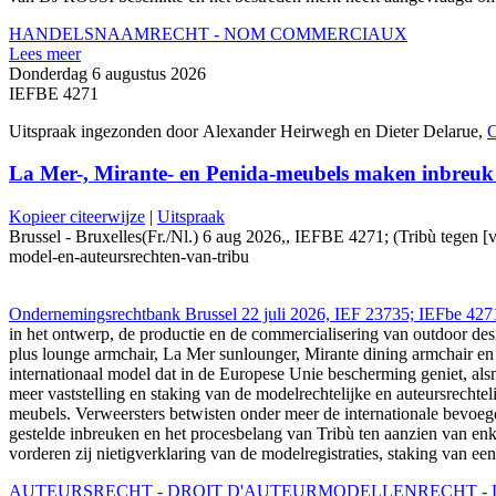
HANDELSNAAMRECHT - NOM COMMERCIAUX
Lees meer
Donderdag 6 augustus 2026
IEFBE 4271
Uitspraak ingezonden door Alexander Heirwegh en Dieter Delarue,
C
La Mer-, Mirante- en Penida-meubels maken inbreuk 
Kopieer citeerwijze
|
Uitspraak
Brussel - Bruxelles(Fr./Nl.) 6 aug 2026,, IEFBE 4271; (Tribù tegen [
model-en-auteursrechten-van-tribu
Ondernemingsrechtbank Brussel 22 juli 2026, IEF 23735; IEFbe 4271
in het ontwerp, de productie en de commercialisering van outdoor d
plus lounge armchair, La Mer sunlounger, Mirante dining armchair e
internationaal model dat in de Europese Unie bescherming geniet, als
meer vaststelling en staking van de modelrechtelijke en auteursrech
meubels. Verweersters betwisten onder meer de internationale bevoeg
gestelde inbreuken en het procesbelang van Tribù ten aanzien van enk
vorderen zij nietigverklaring van de modelregistraties, staking van 
AUTEURSRECHT - DROIT D'AUTEUR
MODELLENRECHT - D