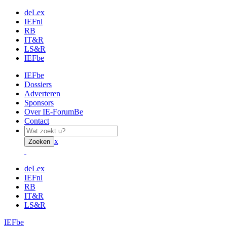
deLex
IEFnl
RB
IT&R
LS&R
IEFbe
IEFbe
Dossiers
Adverteren
Sponsors
Over IE-ForumBe
Contact
x
Zoeken
deLex
IEFnl
RB
IT&R
LS&R
IEFbe