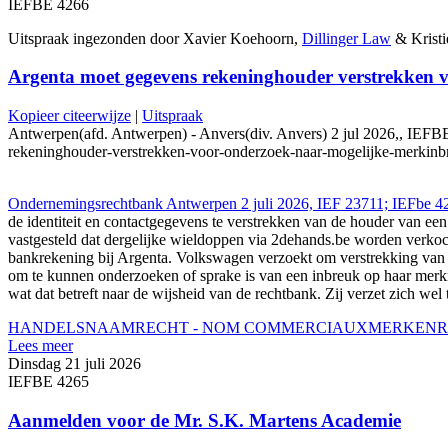
IEFBE 4266
Uitspraak ingezonden door Xavier Koehoorn,
Dillinger Law
& Krist
Argenta moet gegevens rekeninghouder verstrekken 
Kopieer citeerwijze
|
Uitspraak
Antwerpen(afd. Antwerpen) - Anvers(div. Anvers) 2 jul 2026,, IEFBE
rekeninghouder-verstrekken-voor-onderzoek-naar-mogelijke-merkinb
Ondernemingsrechtbank Antwerpen 2 juli 2026, IEF 23711; IEFbe 4
de identiteit en contactgegevens te verstrekken van de houder van
vastgesteld dat dergelijke wieldoppen via 2dehands.be worden verk
bankrekening bij Argenta. Volkswagen verzoekt om verstrekking van
om te kunnen onderzoeken of sprake is van een inbreuk op haar merkre
wat dat betreft naar de wijsheid van de rechtbank. Zij verzet zich we
HANDELSNAAMRECHT - NOM COMMERCIAUX
MERKENRE
Lees meer
Dinsdag 21 juli 2026
IEFBE 4265
Aanmelden voor de Mr. S.K. Martens Academie