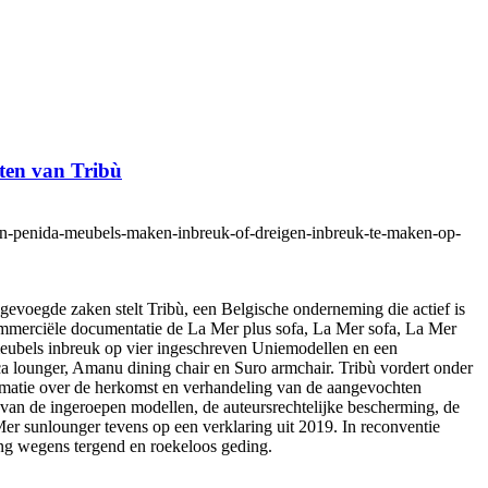
ten van Tribù
nte-en-penida-meubels-maken-inbreuk-of-dreigen-inbreuk-te-maken-op-
gevoegde zaken stelt Tribù, een Belgische onderneming die actief is
ommerciële documentatie de La Mer plus sofa, La Mer sofa, La Mer
meubels inbreuk op vier ingeschreven Uniemodellen en een
ca lounger, Amanu dining chair en Suro armchair. Tribù vordert onder
ormatie over de herkomst en verhandeling van de aangevochten
van de ingeroepen modellen, de auteursrechtelijke bescherming, de
er sunlounger tevens op een verklaring uit 2019. In reconventie
ing wegens tergend en roekeloos geding.