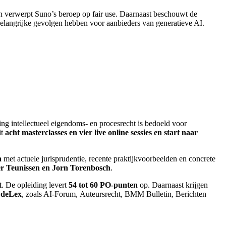
 en verwerpt Suno’s beroep op fair use. Daarnaast beschouwt de
belangrijke gevolgen hebben voor aanbieders van generatieve AI.
ding intellectueel eigendoms- en procesrecht is bedoeld voor
it
acht masterclasses en vier live online sessies en start naar
n
met actuele jurisprudentie, recente praktijkvoorbeelden en concrete
r Teunissen en Jorn Torenbosch
.
t
. De opleiding levert
54 tot 60 PO-punten
op. Daarnaast krijgen
n deLex
, zoals AI-Forum, Auteursrecht, BMM Bulletin, Berichten