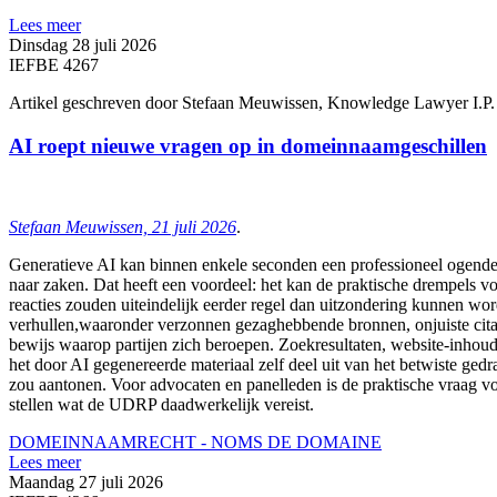
Lees meer
Dinsdag 28 juli 2026
IEFBE 4267
Artikel geschreven door Stefaan Meuwissen, Knowledge Lawyer I.P.
AI roept nieuwe vragen op in domeinnaamgeschillen
Stefaan Meuwissen, 21 juli 2026
.
Generatieve AI kan binnen enkele seconden een professioneel ogende U
naar zaken. Dat heeft een voordeel: het kan de praktische drempels vo
reacties zouden uiteindelijk eerder regel dan uitzondering kunnen wor
verhullen,waaronder verzonnen gezaghebbende bronnen, onjuiste citaten,
bewijs waarop partijen zich beroepen. Zoekresultaten, website-inh
het door AI gegenereerde materiaal zelf deel uit van het betwiste ge
zou aantonen. Voor advocaten en panelleden is de praktische vraag voor
stellen wat de UDRP daadwerkelijk vereist.
DOMEINNAAMRECHT - NOMS DE DOMAINE
Lees meer
Maandag 27 juli 2026