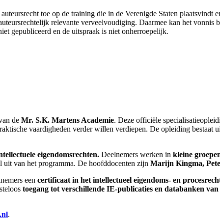
auteursrecht toe op de training die in de Verenigde Staten plaatsvindt
uteursrechtelijk relevante verveelvoudiging. Daarmee kan het vonnis 
et gepubliceerd en de uitspraak is niet onherroepelijk.
 van de
Mr. S.K. Martens Academie
. Deze officiële specialisatieoplei
 praktische vaardigheden verder willen verdiepen. De opleiding bestaat u
tellectuele eigendomsrechten.
Deelnemers werken in
kleine groepe
el uit van het programma. De hoofddocenten zijn
Marijn Kingma, Pete
elnemers een
certificaat in het intellectueel eigendoms- en procesrech
steloos
toegang tot verschillende IE-publicaties en databanken va
.nl
.