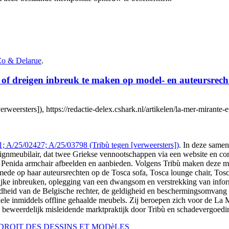
o & Delarue
.
of dreigen inbreuk te maken op model- en auteursrech
verweersters]), https://redactie-delex.cshark.nl/artikelen/la-mer-mira
; A/25/02427; A/25/03798 (Tribù tegen [verweersters])
. In deze samen
esignmeubilair, dat twee Griekse vennootschappen via een website en c
n Penida armchair afbeelden en aanbieden. Volgens Tribù maken deze 
mede op haar auteursrechten op de Tosca sofa, Tosca lounge chair, Tos
telijke inbreuken, oplegging van een dwangsom en verstrekking van inf
dheid van de Belgische rechter, de geldigheid en beschermingsomvang 
ele inmiddels offline gehaalde meubels. Zij beroepen zich voor de La M
een beweerdelijk misleidende marktpraktijk door Tribù en schadevergoed
ROIT DES DESSINS ET MODèLES