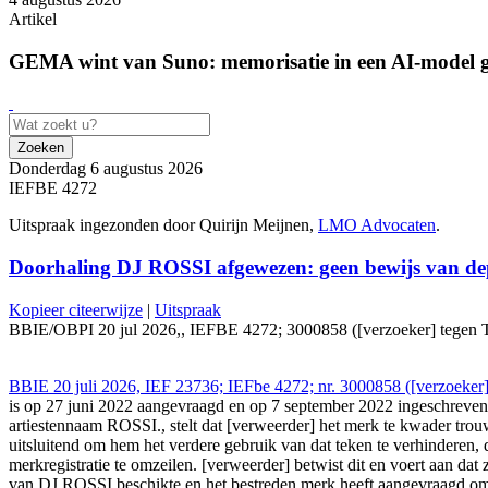
Artikel
GEMA wint van Suno: memorisatie in een AI-model ge
Zoeken
Donderdag 6 augustus 2026
IEFBE 4272
Uitspraak ingezonden door Quirijn Meijnen,
LMO Advocaten
.
Doorhaling DJ ROSSI afgewezen: geen bewijs van de
Kopieer citeerwijze
|
Uitspraak
BBIE/OBPI 20 jul 2026,, IEFBE 4272; 3000858 ([verzoeker] tegen Trav
BBIE 20 juli 2026, IEF 23736; IEFbe 4272; nr. 3000858 ([verzoeker]
is op 27 juni 2022 aangevraagd en op 7 september 2022 ingeschreven v
artiestennaam ROSSI., stelt dat [verweerder] het merk te kwader tro
uitsluitend om hem het verdere gebruik van dat teken te verhinderen, 
merkregistratie te omzeilen. [verweerder] betwist dit en voert aan d
van DJ ROSSI beschikte en het bestreden merk heeft aangevraagd om