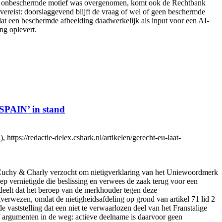
 het onbeschermde motief was overgenomen, komt ook de Rechtbank
vereist: doorslaggevend blijft de vraag of wel of geen beschermde
at een beschermde afbeelding daadwerkelijk als input voor een AI-
ng oplevert.
SPAIN’ in stand
ps://redactie-delex.cshark.nl/artikelen/gerecht-eu-laat-
Cuchy & Charly verzocht om nietigverklaring van het Uniewoordmerk
ernietigde die beslissing en verwees de zaak terug voor een
deelt dat het beroep van de merkhouder tegen deze
verwezen, omdat de nietigheidsafdeling op grond van artikel 71 lid 2
ststelling dat een niet te verwaarlozen deel van het Franstalige
f argumenten in de weg: actieve deelname is daarvoor geen