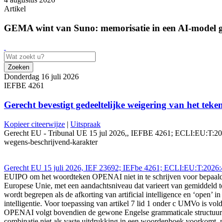
Artikel
GEMA wint van Suno: memorisatie in een AI-model ge
Zoeken
Donderdag 16 juli 2026
IEFBE 4261
Gerecht bevestigt gedeeltelijke weigering van het t
Kopieer citeerwijze
|
Uitspraak
Gerecht EU - Tribunal UE 15 jul 2026,, IEFBE 4261; ECLI:EU:T:2026:
wegens-beschrijvend-karakter
Gerecht EU 15 juli 2026, IEF 23692; IEFbe 4261; ECLI:EU:T:202
EUIPO om het woordteken OPENAI niet in te schrijven voor bepaalde wa
Europese Unie, met een aandachtsniveau dat varieert van gemiddeld to
wordt begrepen als de afkorting van artificial intelligence en ‘open’ 
intelligentie. Voor toepassing van artikel 7 lid 1 onder c UMVo is v
OPENAI volgt bovendien de gewone Engelse grammaticale structuur e
combinatie niet als vaste uitdrukking in een woordenboek voorkomt, 