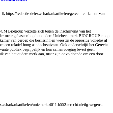
ttps://redactie-delex.cshark.nl/artikelen/gerecht-eu-kamer-van-
SCM Biogroup verzette zich tegen de inschrijving van het
nder meer gebaseerd op het oudere Uniebeeldmerk BIOGROUP en op
r van beroep die beslissing en wees zij de oppositie volledig af
et een relatief hoog aandachtsniveau. Ook onderschrijft het Gerecht
evante publiek begrijpelijk en hun samenvoeging levert geen
ruik van het oudere merk aan, maar zijn onvoldoende om een door
.cshark.nl/artikelen/uniemerk-4011-b552-terecht-nietig-wegens-