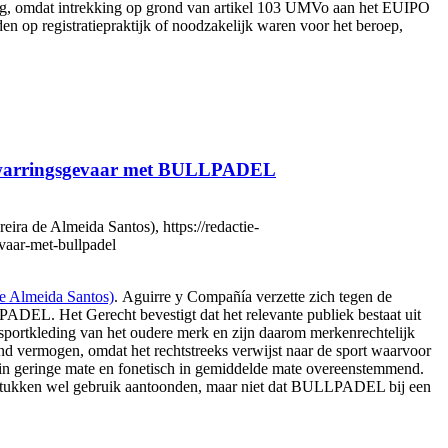
laring, omdat intrekking op grond van artikel 103 UMVo aan het EUIPO
en op registratiepraktijk of noodzakelijk waren voor het beroep,
verwarringsgevaar met BULLPADEL
a de Almeida Santos), https://redactie-
vaar-met-bullpadel
e Almeida Santos)
. Aguirre y Compañía verzette zich tegen de
EL. Het Gerecht bevestigt dat het relevante publiek bestaat uit
sportkleding van het oudere merk en zijn daarom merkenrechtelijk
dend vermogen, omdat het rechtstreeks verwijst naar de sport waarvoor
 in geringe mate en fonetisch in gemiddelde mate overeenstemmend.
 stukken wel gebruik aantoonden, maar niet dat BULLPADEL bij een