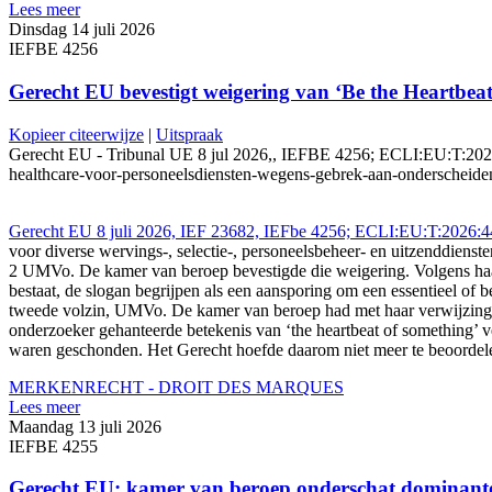
Lees meer
Dinsdag 14 juli 2026
IEFBE 4256
Gerecht EU bevestigt weigering van ‘Be the Heartbea
Kopieer citeerwijze
|
Uitspraak
Gerecht EU - Tribunal UE 8 jul 2026,, IEFBE 4256; ECLI:EU:T:2026:4
healthcare-voor-personeelsdiensten-wegens-gebrek-aan-onderscheid
Gerecht EU 8 juli 2026, IEF 23682, IEFbe 4256; ECLI:EU:T:2026:
voor diverse wervings-, selectie-, personeelsbeheer- en uitzenddienste
2 UMVo. De kamer van beroep bevestigde die weigering. Volgens haar 
bestaat, de slogan begrijpen als een aansporing om een essentieel of 
tweede volzin, UMVo. De kamer van beroep had met haar verwijzing 
onderzoeker gehanteerde betekenis van ‘the heartbeat of something’ ve
waren geschonden. Het Gerecht hoefde daarom niet meer te beoordele
MERKENRECHT - DROIT DES MARQUES
Lees meer
Maandag 13 juli 2026
IEFBE 4255
Gerecht EU: kamer van beroep onderschat dominant