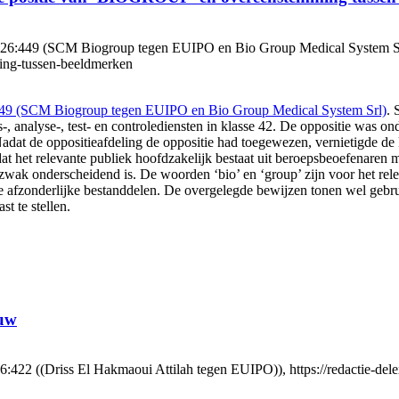
:449 (SCM Biogroup tegen EUIPO en Bio Group Medical System Srl), h
ing-tussen-beeldmerken
449 (SCM Biogroup tegen EUIPO en Bio Group Medical System Srl)
. 
se-, test- en controlediensten in klasse 42. De oppositie was o
 oppositieafdeling de oppositie had toegewezen, vernietigde de kame
t het relevante publiek hoofdzakelijk bestaat uit beroepsbeoefenaren m
 zwak onderscheidend is. De woorden ‘bio’ en ‘group’ zijn voor het rel
 de afzonderlijke bestanddelen. De overgelegde bewijzen tonen wel geb
t te stellen.
ouw
22 ((Driss El Hakmaoui Attilah tegen EUIPO)), https://redactie-delex