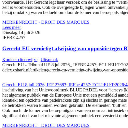
voorwaarde. Het Gerecht legt haar verzoek om de beslissing te “vernie
zelf is voorbehouden. Ook de overgelegde bijlagen waren ontvankelijk
hetzij omdat zij waren bedoeld om door de kamer van beroep als alge
MERKENRECHT - DROIT DES MARQUES
Lees meer
Dinsdag 14 juli 2026
IEFBE 4257
Gerecht EU vernietigt afwijzing van oppositie te
Kopieer citeerwijze
|
Uitspraak
Gerecht EU - Tribunal UE 8 jul 2026,, IEFBE 4257; ECLI:EU:T:2026
delex.cshark.nl/artikelen/gerecht-eu-vernietigt-afwijzing-van-oppos
Gerecht EU 8 juli 2026, IEF 23683; IEFbe 4257; ECLI:EU:T:2026:4
inschrijving van het Uniewoordmerk BLUE PADEL voor “jerseys [kled
het algemene publiek van de Europese Unie met een gemiddeld aandach
identiek; ten opzichte van padelrackets zijn zij slechts in geringe m
de betrokken waren kunnen worden gebruikt. De elementen ‘bull’ en ‘
Ook mocht de kamer van beroep uitgaan van een normaal intrinsiek
significant deel van het relevante algemene publiek een versterkt o
MERKENRECHT - DROIT DES MARQUES