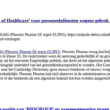
t of Healthcare’ voor personeelsdiensten wegens gebr
45 (Phoenix Pharma SE tegen EUIPO), https://redactie-delex.cshark.nl
end-vermogen
445 (Phoenix Pharma SE tegen EUIPO)
. Phoenix Pharma vroeg inschri
n in klasse 35. De onderzoeker wees de aanvraag gedeeltelijk af op gron
zal het relevante Engelstalige publiek, dat deels uit het algemene pu
belangrijk onderdeel van het gezondheidszorgstelsel te worden. Het Ger
naar het Cambridge Dictionary geen nieuwe betekenis of nieuwe weiger
rduidelijkt. Phoenix Pharma had zich daarover in de administratieve pr
n of die betekenis als een algemeen bekend feit kon worden aangemerk
e positie van ‘BIOGROUP’ en overeenstemming tussen