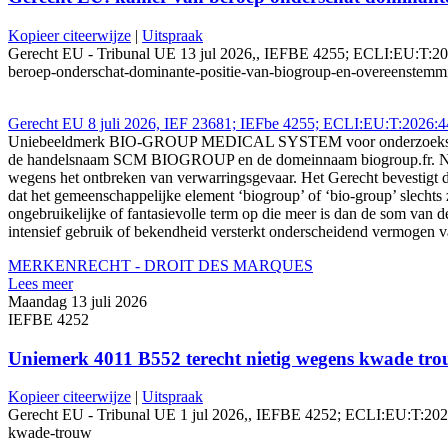
Kopieer citeerwijze
|
Uitspraak
Gerecht EU - Tribunal UE 13 jul 2026,, IEFBE 4255; ECLI:EU:T:2026
beroep-onderschat-dominante-positie-van-biogroup-en-overeenstemm
Gerecht EU 8 juli 2026, IEF 23681; IEFbe 4255; ECLI:EU:T:2026:
Uniebeeldmerk BIO-GROUP MEDICAL SYSTEM voor onderzoeks-, analy
de handelsnaam SCM BIOGROUP en de domeinnaam biogroup.fr. Nadat de
wegens het ontbreken van verwarringsgevaar. Het Gerecht bevestigt da
dat het gemeenschappelijke element ‘biogroup’ of ‘bio-group’ slechts
ongebruikelijke of fantasievolle term op die meer is dan de som van
intensief gebruik of bekendheid versterkt onderscheidend vermogen vas
MERKENRECHT - DROIT DES MARQUES
Lees meer
Maandag 13 juli 2026
IEFBE 4252
Uniemerk 4011 B552 terecht nietig wegens kwade tr
Kopieer citeerwijze
|
Uitspraak
Gerecht EU - Tribunal UE 1 jul 2026,, IEFBE 4252; ECLI:EU:T:2026:4
kwade-trouw