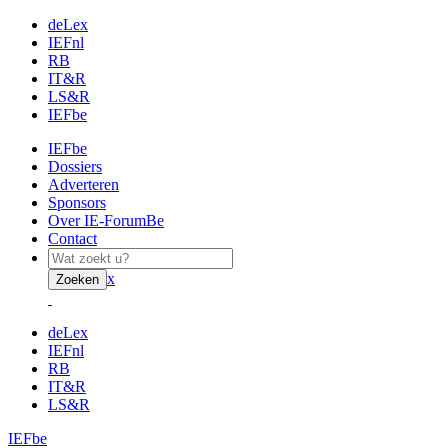
deLex
IEFnl
RB
IT&R
LS&R
IEFbe
IEFbe
Dossiers
Adverteren
Sponsors
Over IE-ForumBe
Contact
x
Zoeken
deLex
IEFnl
RB
IT&R
LS&R
IEFbe