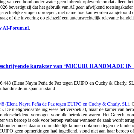
elding van een hond onder water geen inbreuk opleverde omdat alleen
26 bevestigt zij dat het gebruik van AI
geen
afwijkend toetsingskader 
ijsrechtelijke vragen oproepen, met name hoe kan worden aangetoond d
raag of die invoering op zichzelf een auteursrechtelijk relevante handeli
.AI-Forum.nl
.
et beschrijvende karakter van ‘MICUIR HANDMADE IN 
48 (Elena Nayra Peña de Paz tegen EUIPO en Cuchy & Charly, SL), htt
ir-handmade-in-spain-in-stand
48 (Elena Nayra Peña de Paz tegen EUIPO en Cuchy & Charly, SL)
. 
ietigheidsafdeling wees het verzoek af, maar de kamer van beroep v
n onderscheidend vermogen voor alle betrokken waren. Het Gerecht oor
amer van beroep is ook voor beroep vatbaar wanneer de zaak wordt terug
ouder moest daarom onmiddellijk kunnen opkomen tegen de bindende va
het EUIPO geen opmerkingen had ingediend, stond niet aan haar beroep o