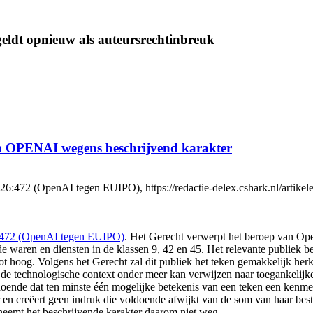
ldt opnieuw als auteursrechtinbreuk
eken OPENAI wegens beschrijvend karakter
472 (OpenAI tegen EUIPO), https://redactie-delex.cshark.nl/artikelen
6:472 (OpenAI tegen EUIPO)
. Het Gerecht verwerpt het beroep van Ope
ren en diensten in de klassen 9, 42 en 45. Het relevante publiek best
t hoog. Volgens het Gerecht zal dit publiek het teken gemakkelijk her
in de technologische context onder meer kan verwijzen naar toegankelijk
oldoende dat ten minste één mogelijke betekenis van een teken een kenm
n creëert geen indruk die voldoende afwijkt van de som van haar best
neemt het beschrijvende karakter daarom niet weg.