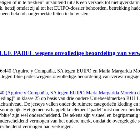
tigen of in te trekken” uitsluitend uit als een verzoek tot nietigverk
, hetzij omdat zij al tot het EUIPO-dossier behoorden, betrekking hadd
meen bekend aangemerkte feiten te betwisten.
gen BLUE PADEL wegens onvolledige beoordeling van 
:440 (Aguirre y Compañía, SA tegen EUIPO en Maria Margarida Moreir
itie-tegen-blue-padel-wegens-onvolledige-beoordeling-van-verwarringsge
40 (Aguirre y Compañía, SA tegen EUIPO Maria Margarida Moreira d
ing]” in klasse 25 op basis van drie oudere Uniebeeldmerken BULLPAD
tsniveau. De jerseys vallen onder de ruimere categorieën kleding en 
ate soortgelijk. Het gemeenschappelijke element ‘padel’ mist onderschei
blue’ zijn wel onderscheidend. De tekens zijn visueel en begripsmatig
 onderscheidend vermogen van het oudere merk, omdat de overgelegde
nderscheidend vermogen had verkregen.