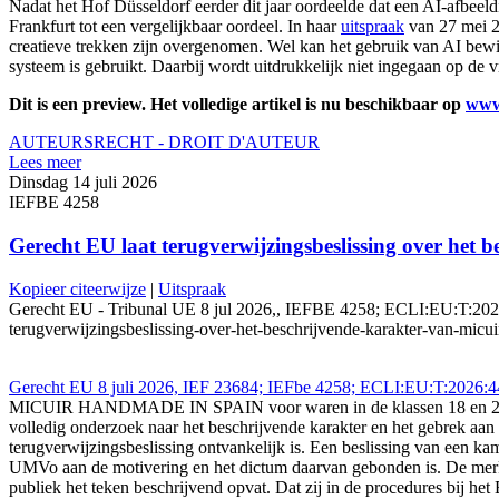
Nadat het Hof Düsseldorf eerder dit jaar oordeelde dat een AI-afbe
Frankfurt tot een vergelijkbaar oordeel. In haar
uitspraak
van 27 mei 20
creatieve trekken zijn overgenomen. Wel kan het gebruik van AI bew
systeem is gebruikt. Daarbij wordt uitdrukkelijk niet ingegaan op de v
Dit is een preview. Het volledige artikel is nu beschikbaar op
www
AUTEURSRECHT - DROIT D'AUTEUR
Lees meer
Dinsdag 14 juli 2026
IEFBE 4258
Gerecht EU laat terugverwijzingsbeslissing over h
Kopieer citeerwijze
|
Uitspraak
Gerecht EU - Tribunal UE 8 jul 2026,, IEFBE 4258; ECLI:EU:T:2026:4
terugverwijzingsbeslissing-over-het-beschrijvende-karakter-van-micu
Gerecht EU 8 juli 2026, IEF 23684; IEFbe 4258; ECLI:EU:T:2026:4
MICUIR HANDMADE IN SPAIN voor waren in de klassen 18 en 25. De n
volledig onderzoek naar het beschrijvende karakter en het gebrek aa
terugverwijzingsbeslissing ontvankelijk is. Een beslissing van een k
UMVo aan de motivering en het dictum daarvan gebonden is. De merkh
publiek het teken beschrijvend opvat. Dat zij in de procedures bij 