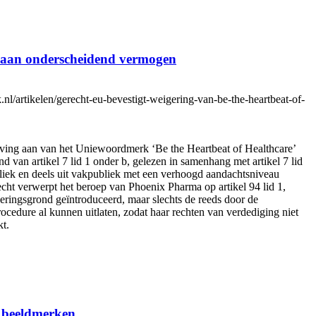
ek aan onderscheidend vermogen
/artikelen/gerecht-eu-bevestigt-weigering-van-be-the-heartbeat-of-
jving aan van het Uniewoordmerk ‘Be the Heartbeat of Healthcare’
d van artikel 7 lid 1 onder b, gelezen in samenhang met artikel 7 lid
bliek en deels uit vakpubliek met een verhoogd aandachtsniveau
echt verwerpt het beroep van Phoenix Pharma op artikel 94 lid 1,
ingsgrond geïntroduceerd, maar slechts de reeds door de
ocedure al kunnen uitlaten, zodat haar rechten van verdediging niet
t.
 beeldmerken