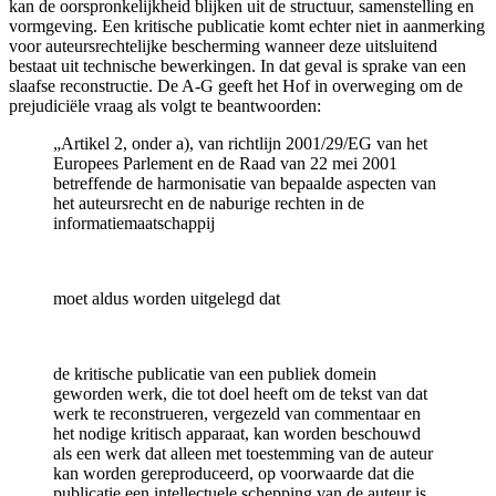
kan de oorspronkelijkheid blijken uit de structuur, samenstelling en
vormgeving. Een kritische publicatie komt echter niet in aanmerking
voor auteursrechtelijke bescherming wanneer deze uitsluitend
bestaat uit technische bewerkingen. In dat geval is sprake van een
slaafse reconstructie. De A-G geeft het Hof in overweging om de
prejudiciële vraag als volgt te beantwoorden:
„Artikel 2, onder a), van richtlijn 2001/29/EG van het
Europees Parlement en de Raad van 22 mei 2001
betreffende de harmonisatie van bepaalde aspecten van
het auteursrecht en de naburige rechten in de
informatiemaatschappij
moet aldus worden uitgelegd dat
de kritische publicatie van een publiek domein
geworden werk, die tot doel heeft om de tekst van dat
werk te reconstrueren, vergezeld van commentaar en
het nodige kritisch apparaat, kan worden beschouwd
als een werk dat alleen met toestemming van de auteur
kan worden gereproduceerd, op voorwaarde dat die
publicatie een intellectuele schepping van de auteur is