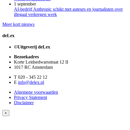
1 september
AI-bedrijf Anthropic schikt met auteurs en journalisten over
illegaal verkregen werk
Meer kort nieuws
deLex
©Uitgeverij deLex
Bezoekadres
Korte Leidsedwarsstraat 12 II
1017 RC Amsterdam
T 020 - 345 22 12
E
info@delex.nl
Algemene voorwaarden
Privacy Statement
Disclaimer
×