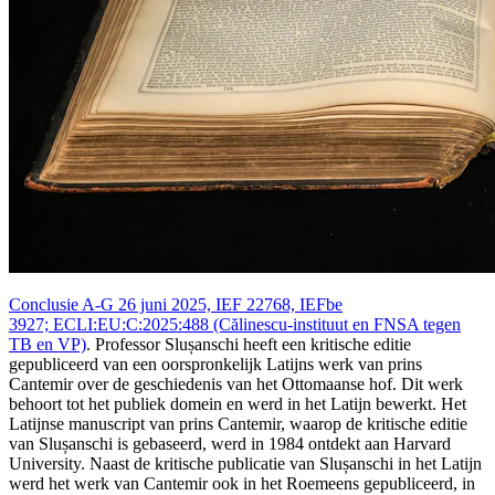
Conclusie A-G 26 juni 2025, IEF 22768, IEFbe
3927; ECLI:EU:C:2025:488 (Călinescu‑instituut en FNSA tegen
TB en VP)
. Professor Slușanschi heeft een kritische editie
gepubliceerd van een oorspronkelijk Latijns werk van prins
Cantemir over de geschiedenis van het Ottomaanse hof. Dit werk
behoort tot het publiek domein en werd in het Latijn bewerkt. Het
Latijnse manuscript van prins Cantemir, waarop de kritische editie
van Slușanschi is gebaseerd, werd in 1984 ontdekt aan Harvard
University. Naast de kritische publicatie van Slușanschi in het Latijn
werd het werk van Cantemir ook in het Roemeens gepubliceerd, in