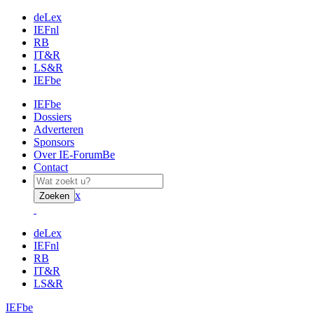
deLex
IEFnl
RB
IT&R
LS&R
IEFbe
IEFbe
Dossiers
Adverteren
Sponsors
Over IE-ForumBe
Contact
x
Zoeken
deLex
IEFnl
RB
IT&R
LS&R
IEFbe