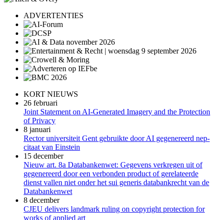
ADVERTENTIES
KORT NIEUWS
26 februari
Joint Statement on AI-Generated Imagery and the Protection
of Privacy
8 januari
Rector universiteit Gent gebruikte door AI gegenereerd nep-
citaat van Einstein
15 december
Nieuw art. 8a Databankenwet: Gegevens verkregen uit of
gegenereerd door een verbonden product of gerelateerde
dienst vallen niet onder het sui generis databankrecht van de
Databankenwet
8 december
CJEU delivers landmark ruling on copyright protection for
works of applied art