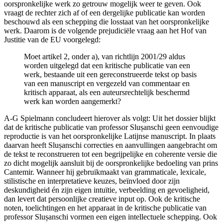
oorspronkelijke werk zo getrouw mogelijk weer te geven. Ook
vraagt de rechter zich af of een dergelijke publicatie kan worden
beschouwd als een schepping die losstaat van het oorspronkelijke
werk. Daarom is de volgende prejudiciële vraag aan het Hof van
Justitie van de EU voorgelegd:
Moet artikel 2, onder a), van richtlijn 2001/29 aldus
worden uitgelegd dat een kritische publicatie van een
werk, bestaande uit een gereconstrueerde tekst op basis
van een manuscript en vergezeld van commentaar en
kritisch apparaat, als een auteursrechtelijk beschermd
werk kan worden aangemerkt?
A-G Spielmann concludeert hierover als volgt: Uit het dossier blijkt
dat de kritische publicatie van professor Slușanschi geen eenvoudige
reproductie is van het oorspronkelijke Latijnse manuscript. In plaats
daarvan heeft Slușanschi correcties en aanvullingen aangebracht om
de tekst te reconstrueren tot een begrijpelijke en coherente versie die
zo dicht mogelijk aansluit bij de oorspronkelijke bedoeling van prins
Cantemir. Wanneer hij gebruikmaakt van grammaticale, lexicale,
stilistische en interpretatieve keuzes, beïnvloed door zijn
deskundigheid én zijn eigen intuïtie, verbeelding en gevoeligheid,
dan levert dat persoonlijke creatieve input op. Ook de kritische
noten, toelichtingen en het apparaat in de kritische publicatie van
professor Slușanschi vormen een eigen intellectuele schepping. Ook