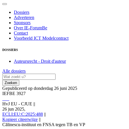
Dossiers
Adverteren
Sponsors
Over IE-ForumBe
Contact
Voorbeeld ICT Modelcontract
DOSSIERS
Auteursrecht - Droit d'auteur
Alle dossiers
Zoeken
Gepubliceerd op donderdag 26 juni 2025
IEFBE 3927
HvJ EU - CJUE
||
26 jun 2025,
ECLI:EU:C:2025:488
||
Kopieer citeerwijze
||
Călinescu‑instituut en FNSA tegen TB en VP