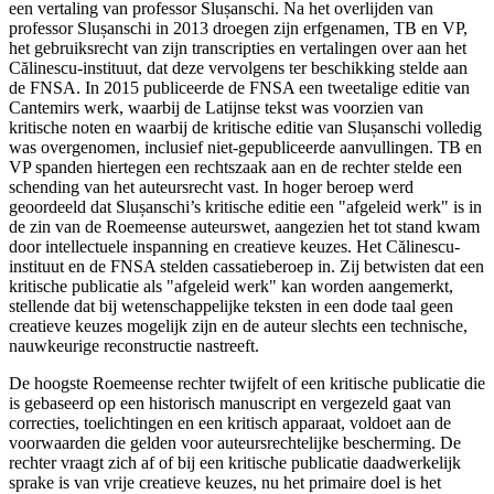
een vertaling van professor Slușanschi. Na het overlijden van
professor Slușanschi in 2013 droegen zijn erfgenamen, TB en VP,
het gebruiksrecht van zijn transcripties en vertalingen over aan het
Călinescu-instituut, dat deze vervolgens ter beschikking stelde aan
de FNSA. In 2015 publiceerde de FNSA een tweetalige editie van
Cantemirs werk, waarbij de Latijnse tekst was voorzien van
kritische noten en waarbij de kritische editie van Slușanschi volledig
was overgenomen, inclusief niet-gepubliceerde aanvullingen. TB en
VP spanden hiertegen een rechtszaak aan en de rechter stelde een
schending van het auteursrecht vast. In hoger beroep werd
geoordeeld dat Slușanschi’s kritische editie een "afgeleid werk" is in
de zin van de Roemeense auteurswet, aangezien het tot stand kwam
door intellectuele inspanning en creatieve keuzes. Het Călinescu-
instituut en de FNSA stelden cassatieberoep in. Zij betwisten dat een
kritische publicatie als "afgeleid werk" kan worden aangemerkt,
stellende dat bij wetenschappelijke teksten in een dode taal geen
creatieve keuzes mogelijk zijn en de auteur slechts een technische,
nauwkeurige reconstructie nastreeft.
De hoogste Roemeense rechter twijfelt of een kritische publicatie die
is gebaseerd op een historisch manuscript en vergezeld gaat van
correcties, toelichtingen en een kritisch apparaat, voldoet aan de
voorwaarden die gelden voor auteursrechtelijke bescherming. De
rechter vraagt zich af of bij een kritische publicatie daadwerkelijk
sprake is van vrije creatieve keuzes, nu het primaire doel is het