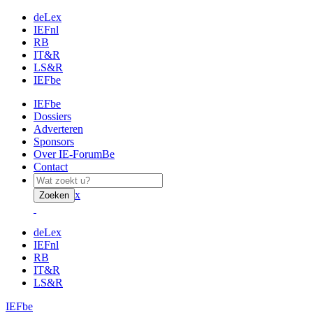
deLex
IEFnl
RB
IT&R
LS&R
IEFbe
IEFbe
Dossiers
Adverteren
Sponsors
Over IE-ForumBe
Contact
x
Zoeken
deLex
IEFnl
RB
IT&R
LS&R
IEFbe