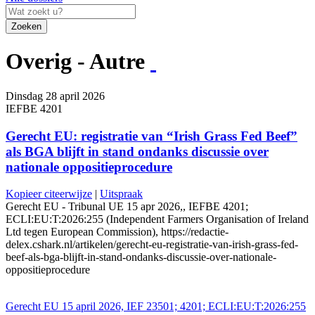
Zoeken
Overig - Autre
Dinsdag 28 april 2026
IEFBE 4201
Gerecht EU: registratie van “Irish Grass Fed Beef”
als BGA blijft in stand ondanks discussie over
nationale oppositieprocedure
Kopieer citeerwijze
|
Uitspraak
Gerecht EU - Tribunal UE 15 apr 2026,, IEFBE 4201;
ECLI:EU:T:2026:255 (Independent Farmers Organisation of Ireland
Ltd tegen European Commission), https://redactie-
delex.cshark.nl/artikelen/gerecht-eu-registratie-van-irish-grass-fed-
beef-als-bga-blijft-in-stand-ondanks-discussie-over-nationale-
oppositieprocedure
Gerecht EU 15 april 2026, IEF 23501; 4201; ECLI:EU:T:2026:255