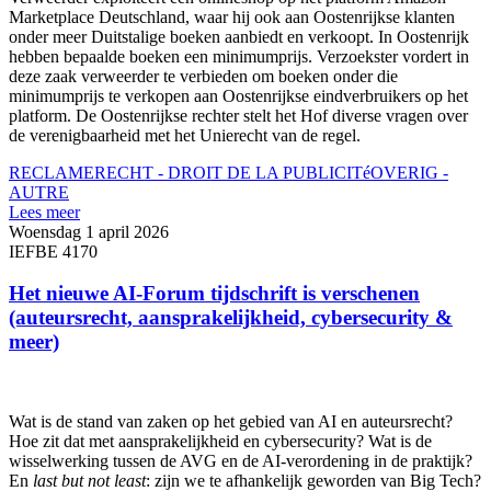
Marketplace Deutschland, waar hij ook aan Oostenrijkse klanten
onder meer Duitstalige boeken aanbiedt en verkoopt. In Oostenrijk
hebben bepaalde boeken een minimumprijs. Verzoekster vordert in
deze zaak verweerder te verbieden om boeken onder die
minimumprijs te verkopen aan Oostenrijkse eindverbruikers op het
platform. De Oostenrijkse rechter stelt het Hof diverse vragen over
de verenigbaarheid met het Unierecht van de regel.
RECLAMERECHT - DROIT DE LA PUBLICITé
OVERIG -
AUTRE
Lees meer
Woensdag 1 april 2026
IEFBE 4170
Het nieuwe AI-Forum tijdschrift is verschenen
(auteursrecht, aansprakelijkheid, cybersecurity &
meer)
Wat is de stand van zaken op het gebied van AI en auteursrecht?
Hoe zit dat met aansprakelijkheid en cybersecurity? Wat is de
wisselwerking tussen de AVG en de AI-verordening in de praktijk?
En
last but not least
: zijn we te afhankelijk geworden van Big Tech?