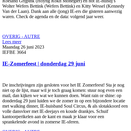
Roeland Grijpink (Hoyng Rokh Monegier) en hot IE-huisdj’s
Wolter Wefers Bettink (Wefers Bettink) en Kitty Wessel (Kennedy
Van der Laan). Dank aan alle (jong) IE-ers die gisteren aanwezig
waren. Check de agenda en de data: volgend jaar weer.
OVERIG - AUTRE
Lees meer
Maandag 26 juni 2023
IEFBE 3664
IE-Zomerfeest | donderdag 29 juni
De inschrijvingen zijn gesloten voor het IE Zomerfeest! Sta je nog
niet op de lijst, maar wil je toch graag komen: stuur nog even een
mail, dan kijken we wat we kunnen doen. Want rain or shine: op
donderdag 29 juni luiden we de zomer in op een bijzondere locatie
met walking dinner, IE-huisband Soul Circus, & als slotakkoord een
volle dansvloer met IE-deejays en koude drankjes. Schuif
kantoorperikelen aan de kant en maak je klaar voor een
sprankelende avond in zomerse IE-sferen.