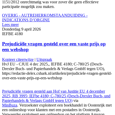
1151/2012 onrechtmatig was voor zover die geen effectieve
participatie mogelijk zou maken.
OVERIG - AUTRE
HERKOMSTAANDUIDING -
INDICATIONS D’ORGINE
Lees meer
Donderdag 9 april 2026
IEFBE 4180
Prejudiciële vragen gesteld over een vaste prijs op
een webshop
Kopieer citeerwijze
|
Uitspraak
HvJ EU - CJUE 4 dec 2025,, IEFBE 4180; C-780/25 (Desch-
Drexler Buch- und Papierhandels & Verlags GmbH tegen UO),
https://redactie-delex.cshark.nl/artikelen/prejudiciele-vragen-gesteld-
over-een-vaste-prijs-op-een-webshop
Prejudiciële vragen gesteld aan Hof van Justitie EU 4 december
2025, RB 3995; IEFbe 4180; C-780/25 (Desch-Drexler Buch- und
Papierhandels & Verlags GmbH tegen UO)
via
MinBuza
. Verzoekster exploiteert een boekhandel in Oostenrijk met
een onlineshop voor klanten met een postadres in Oostenrijk.
Verweerder exploiteert een onlineshop op het platform Amazon