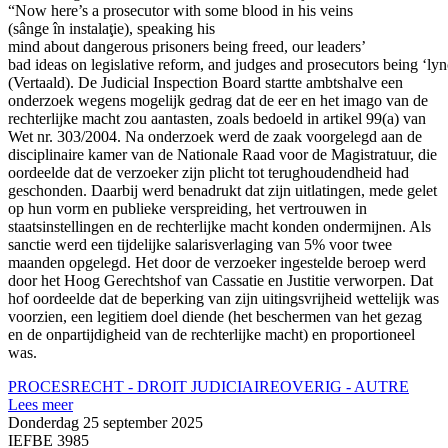
“Now here’s a prosecutor with some blood in his veins
(sânge în instalaţie), speaking his
mind about dangerous prisoners being freed, our leaders’
bad ideas on legislative reform, and judges and prosecutors being ‘ly
(Vertaald). De Judicial Inspection Board startte ambtshalve een
onderzoek wegens mogelijk gedrag dat de eer en het imago van de
rechterlijke macht zou aantasten, zoals bedoeld in artikel 99(a) van
Wet nr. 303/2004. Na onderzoek werd de zaak voorgelegd aan de
disciplinaire kamer van de Nationale Raad voor de Magistratuur, die
oordeelde dat de verzoeker zijn plicht tot terughoudendheid had
geschonden. Daarbij werd benadrukt dat zijn uitlatingen, mede gelet
op hun vorm en publieke verspreiding, het vertrouwen in
staatsinstellingen en de rechterlijke macht konden ondermijnen. Als
sanctie werd een tijdelijke salarisverlaging van 5% voor twee
maanden opgelegd. Het door de verzoeker ingestelde beroep werd
door het Hoog Gerechtshof van Cassatie en Justitie verworpen. Dat
hof oordeelde dat de beperking van zijn uitingsvrijheid wettelijk was
voorzien, een legitiem doel diende (het beschermen van het gezag
en de onpartijdigheid van de rechterlijke macht) en proportioneel
was.
PROCESRECHT - DROIT JUDICIAIRE
OVERIG - AUTRE
Lees meer
Donderdag 25 september 2025
IEFBE 3985