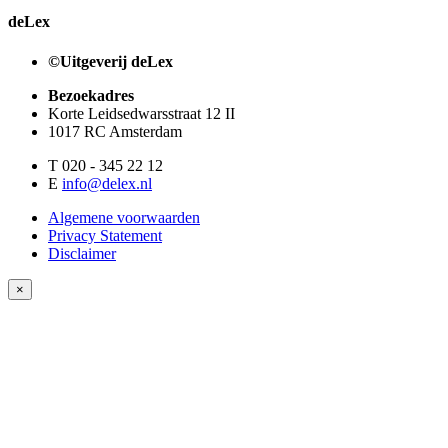
deLex
©Uitgeverij deLex
Bezoekadres
Korte Leidsedwarsstraat 12 II
1017 RC Amsterdam
T 020 - 345 22 12
E
info@delex.nl
Algemene voorwaarden
Privacy Statement
Disclaimer
×