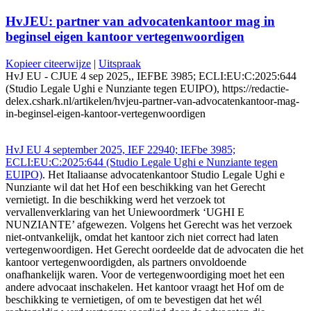
HvJEU: partner van advocatenkantoor mag in
beginsel eigen kantoor vertegenwoordigen
Kopieer citeerwijze
|
Uitspraak
HvJ EU - CJUE 4 sep 2025,, IEFBE 3985; ECLI:EU:C:2025:644
(Studio Legale Ughi e Nunziante tegen EUIPO), https://redactie-
delex.cshark.nl/artikelen/hvjeu-partner-van-advocatenkantoor-mag-
in-beginsel-eigen-kantoor-vertegenwoordigen
HvJ EU 4 september 2025, IEF 22940; IEFbe 3985;
ECLI:EU:C:2025:644 (Studio Legale Ughi e Nunziante tegen
EUIPO)
. Het Italiaanse advocatenkantoor Studio Legale Ughi e
Nunziante wil dat het Hof een beschikking van het Gerecht
vernietigt. In die beschikking werd het verzoek tot
vervallenverklaring van het Uniewoordmerk ‘UGHI E
NUNZIANTE’ afgewezen. Volgens het Gerecht was het verzoek
niet-ontvankelijk, omdat het kantoor zich niet correct had laten
vertegenwoordigen. Het Gerecht oordeelde dat de advocaten die het
kantoor vertegenwoordigden, als partners onvoldoende
onafhankelijk waren. Voor de vertegenwoordiging moet het een
andere advocaat inschakelen. Het kantoor vraagt het Hof om de
beschikking te vernietigen, of om te bevestigen dat het wél