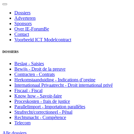
Dossiers
Adverteren
Sponsors
Over IE-ForumBe
Contact
Voorbeeld ICT Modelcontract
DOSSIERS
Beslag - Saisies
Bewijs - Droit de la preuve
Contracten - Contrats
Herkomstaanduiding - Indications d’orgine
Internationaal Privaatrecht - Droit international privé
Fiscaal - Fiscal
Know how - Savoir-faire
Proceskosten - frais de justice
Parallelimport - Importation parallèles
Strafrecht/correctioneel - Pénal
Rechtsmacht - Compétence
Telecom
Alle dossiers