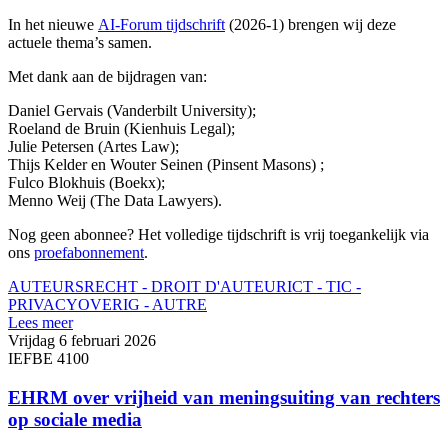
In het nieuwe
AI-Forum tijdschrift
(2026-1) brengen wij deze
actuele thema’s samen.
Met dank aan de bijdragen van:
Daniel Gervais (Vanderbilt University);
Roeland de Bruin (Kienhuis Legal);
Julie Petersen (Artes Law);
Thijs Kelder en Wouter Seinen (Pinsent Masons) ;
Fulco Blokhuis (Boekx);
Menno Weij (The Data Lawyers).
Nog geen abonnee? Het volledige tijdschrift is vrij toegankelijk via
ons
proefabonnement
.
AUTEURSRECHT - DROIT D'AUTEUR
ICT - TIC -
PRIVACY
OVERIG - AUTRE
Lees meer
Vrijdag 6 februari 2026
IEFBE 4100
EHRM over vrijheid van meningsuiting van rechters
op sociale media