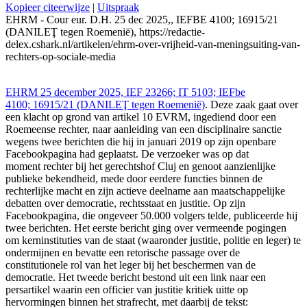
Kopieer citeerwijze
|
Uitspraak
EHRM - Cour eur. D.H. 25 dec 2025,, IEFBE 4100; 16915/21
(DANILEŢ tegen Roemenië), https://redactie-
delex.cshark.nl/artikelen/ehrm-over-vrijheid-van-meningsuiting-van-
rechters-op-sociale-media
EHRM 25 december 2025, IEF 23266; IT 5103; IEFbe
4100; 16915/21 (DANILEŢ tegen Roemenië)
. Deze zaak gaat over
een klacht op grond van artikel 10 EVRM, ingediend door een
Roemeense rechter, naar aanleiding van een disciplinaire sanctie
wegens twee berichten die hij in januari 2019 op zijn openbare
Facebookpagina had geplaatst. De verzoeker was op dat
moment rechter bij het gerechtshof Cluj en genoot aanzienlijke
publieke bekendheid, mede door eerdere functies binnen de
rechterlijke macht en zijn actieve deelname aan maatschappelijke
debatten over democratie, rechtsstaat en justitie. Op zijn
Facebookpagina, die ongeveer 50.000 volgers telde, publiceerde hij
twee berichten. Het eerste bericht ging over vermeende pogingen
om kerninstituties van de staat (waaronder justitie, politie en leger) te
ondermijnen en bevatte een retorische passage over de
constitutionele rol van het leger bij het beschermen van de
democratie. Het tweede bericht bestond uit een link naar een
persartikel waarin een officier van justitie kritiek uitte op
hervormingen binnen het strafrecht, met daarbij de tekst: