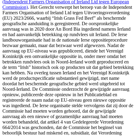
(Independent Farmers Organisation of Ireland Ltd tegen European
Commission)
. Het Gerecht verwerpt het beroep van de Independent
Farmers Organisation of Ireland Ltd tegen Uitvoeringsverordening
(EU) 2023/2666, waarbij “Irish Grass Fed Beef” als beschermde
geografische aanduiding is geregistreerd. De oorspronkelijke
aanvraag was in 2020 door An Bord Bia ingediend namens Ierland
en had aanvankelijk betrekking op rundvlees uit Ierland. De Ierse
landbouworganisatie had in de nationale Ierse oppositieprocedure
bezwaar gemaakt, maar dat bezwaar werd afgewezen. Nadat de
aanvraag op EU-niveau was gepubliceerd, diende het Verenigd
Koninkrijk een ontvankelijke oppositie in, onder meer omdat het
betrokken rundvlees ook in Noord-Ierland wordt geproduceerd en
de term “Irish” historisch ook op producten uit dat gebied betrekking
kan hebben. Na overleg tussen Ierland en het Verenigd Koninkrijk
werd de productspecificatie substantieel gewijzigd, met name
doordat het beschermde geografische gebied werd uitgebreid tot
Noord-Ierland. De Commissie onderzocht de gewijzigde aanvraag
opnieuw, publiceerde deze opnieuw in het Publicatieblad en
registreerde de naam nadat op EU-niveau geen nieuwe oppositie
was ingediend. De Ierse organisatie stelde vervolgens dat zij door de
Commissie had moeten worden gehoord, dat de gewijzigde
aanvraag als een nieuwe of gezamenlijke aanvraag had moeten
worden behandeld, dat artikel 4 van Gedelegeerde Verordening
664/2014 was geschonden, dat de Commissie het beginsel van
behoorlijk bestuur had miskend en, subsidiair, dat Verordening