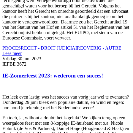
rechtsgeldig werd vertegenwoordigd door de advocaten die
gemachtigd waren voor het beroep bij het Gerecht. Volgens het
kantoor heeft het Gerecht ten onrechte geoordeeld dat een advocaat
die partner is bij het kantoor, niet onafhankelijk genoeg is om het
kantoor te vertegenwoordigen. Daarmee zou het Gerecht artikel 19
van het Statuut van het Hof en artikel 51 van het Reglement van het
Gerecht onjuist hebben uitgelegd. Het EUIPO, met steun van de
Europese Commissie, voert verweer.
PROCESRECHT - DROIT JUDICIAIRE
OVERIG - AUTRE
Lees meer
Vrijdag 30 juni 2023
IEFBE 3672
IE-Zomerfeest 2023: wederom een succes!
Het leek even lastig: was het succes van vorig jaar wel te evenaren?
Donderdag 29 juni bleek een populaire datum, en wind en regen:
hoe houd je rekening met het Nederlandse weer?
En toch, ja, without a doubt: het is gelukt! We kijken terug op een
weergaloos feest met een 8-koppige IE-huisband met o.a. Nicola
Ebbink (de Vos & Partners), Daniel Haije (Hoogenraad & Haak) en