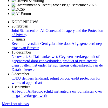
KORT NIEUWS
26 februari
Joint Statement on AI-Generated Imagery and the Protection
of Privacy
8 januari
Rector universiteit Gent gebruikte door AI gegenereerd nep-
citaat van Einstein
15 december
Nieuw art. 8a Databankenwet: Gegevens verkregen uit of
gegenereerd door een verbonden product of gerelateerde
dienst vallen niet onder het sui generis databankrecht van de
Databankenwet
8 december
CJEU delivers landmark ruling on copyright protection for
works of applied art
1 september
AI-bedrijf Anthropic schikt met auteurs en journalisten over
illegaal verkregen werk
Meer kort nieuws