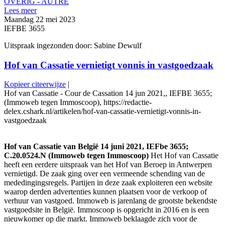
OVERIG - AUTRE
Lees meer
Maandag 22 mei 2023
IEFBE 3655
Uitspraak ingezonden door: Sabine Dewulf
Hof van Cassatie vernietigt vonnis in vastgoedzaak
Kopieer citeerwijze
|
Hof van Cassatie - Cour de Cassation 14 jun 2021,, IEFBE 3655;
(Immoweb tegen Immoscoop), https://redactie-
delex.cshark.nl/artikelen/hof-van-cassatie-vernietigt-vonnis-in-
vastgoedzaak
Hof van Cassatie van België 14 juni 2021, IEFbe 3655;
C.20.0524.N (Immoweb tegen Immoscoop)
Het Hof van Cassatie
heeft een eerdere uitspraak van het Hof van Beroep in Antwerpen
vernietigd. De zaak ging over een vermeende schending van de
mededingingsregels. Partijen in deze zaak exploiteren een website
waarop derden advertenties kunnen plaatsen voor de verkoop of
verhuur van vastgoed. Immoweb is jarenlang de grootste bekendste
vastgoedsite in België. Immoscoop is opgericht in 2016 en is een
nieuwkomer op die markt. Immoweb beklaagde zich voor de