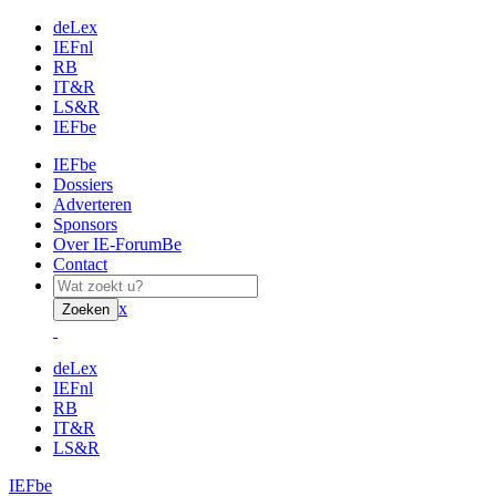
deLex
IEFnl
RB
IT&R
LS&R
IEFbe
IEFbe
Dossiers
Adverteren
Sponsors
Over IE-ForumBe
Contact
x
Zoeken
deLex
IEFnl
RB
IT&R
LS&R
IEFbe