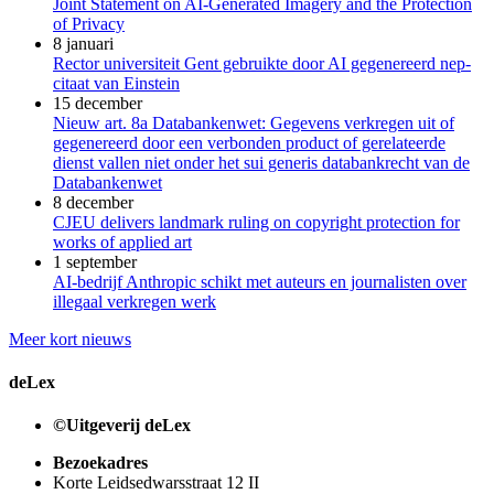
Joint Statement on AI-Generated Imagery and the Protection
of Privacy
8 januari
Rector universiteit Gent gebruikte door AI gegenereerd nep-
citaat van Einstein
15 december
Nieuw art. 8a Databankenwet: Gegevens verkregen uit of
gegenereerd door een verbonden product of gerelateerde
dienst vallen niet onder het sui generis databankrecht van de
Databankenwet
8 december
CJEU delivers landmark ruling on copyright protection for
works of applied art
1 september
AI-bedrijf Anthropic schikt met auteurs en journalisten over
illegaal verkregen werk
Meer kort nieuws
deLex
©Uitgeverij deLex
Bezoekadres
Korte Leidsedwarsstraat 12 II