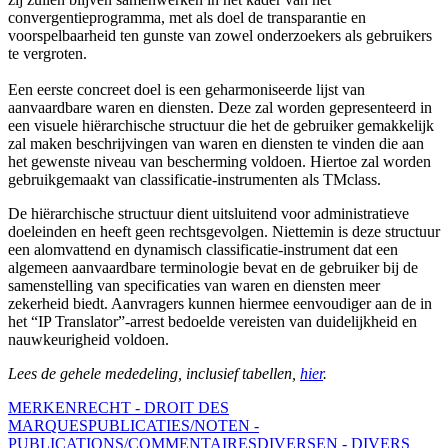
convergentieprogramma, met als doel de transparantie en
voorspelbaarheid ten gunste van zowel onderzoekers als gebruikers
te vergroten.
Een eerste concreet doel is een geharmoniseerde lijst van
aanvaardbare waren en diensten. Deze zal worden gepresenteerd in
een visuele hiërarchische structuur die het de gebruiker gemakkelijk
zal maken beschrijvingen van waren en diensten te vinden die aan
het gewenste niveau van bescherming voldoen. Hiertoe zal worden
gebruikgemaakt van classificatie-instrumenten als TMclass.
De hiërarchische structuur dient uitsluitend voor administratieve
doeleinden en heeft geen rechtsgevolgen. Niettemin is deze structuur
een alomvattend en dynamisch classificatie-instrument dat een
algemeen aanvaardbare terminologie bevat en de gebruiker bij de
samenstelling van specificaties van waren en diensten meer
zekerheid biedt. Aanvragers kunnen hiermee eenvoudiger aan de in
het “IP Translator”-arrest bedoelde vereisten van duidelijkheid en
nauwkeurigheid voldoen.
Lees de gehele mededeling, inclusief tabellen,
hier
.
MERKENRECHT - DROIT DES
MARQUES
PUBLICATIES/NOTEN -
PUBLICATIONS/COMMENTAIRES
DIVERSEN - DIVERS