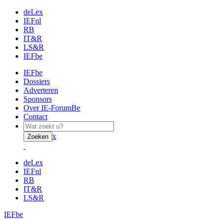
deLex
IEFnl
RB
IT&R
LS&R
IEFbe
IEFbe
Dossiers
Adverteren
Sponsors
Over IE-ForumBe
Contact
x
Zoeken
deLex
IEFnl
RB
IT&R
LS&R
IEFbe