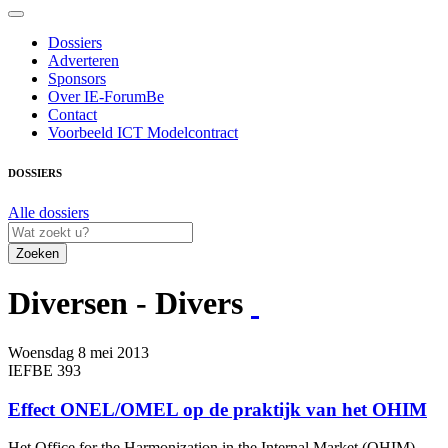
Dossiers
Adverteren
Sponsors
Over IE-ForumBe
Contact
Voorbeeld ICT Modelcontract
DOSSIERS
Alle dossiers
Zoeken
Diversen - Divers
Woensdag 8 mei 2013
IEFBE 393
Effect ONEL/OMEL op de praktijk van het OHIM
Het Office for the Harmonization in the Internal Market (OHIM)