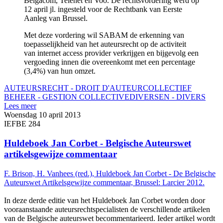
Belgacom, Telenet en Voo. De rechtsvordering werd op
12 april jl. ingesteld voor de Rechtbank van Eerste
Aanleg van Brussel.
Met deze vordering wil SABAM de erkenning van
toepasselijkheid van het auteursrecht op de activiteit
van internet access provider verkrijgen en bijgevolg een
vergoeding innen die overeenkomt met een percentage
(3,4%) van hun omzet.
AUTEURSRECHT - DROIT D'AUTEUR
COLLECTIEF
BEHEER - GESTION COLLECTIVE
DIVERSEN - DIVERS
Lees meer
Woensdag 10 april 2013
IEFBE 284
Huldeboek Jan Corbet - Belgische Auteurswet
artikelsgewijze commentaar
F. Brison, H. Vanhees (red.), Huldeboek Jan Corbet - De Belgische
Auteurswet Artikelsgewijze commentaar, Brussel: Larcier 2012.
In deze derde editie van het Huldeboek Jan Corbet worden door
vooraanstaande auteursrechtspecialisten de verschillende artikelen
van de Belgische auteurswet becommentarieerd. Ieder artikel wordt