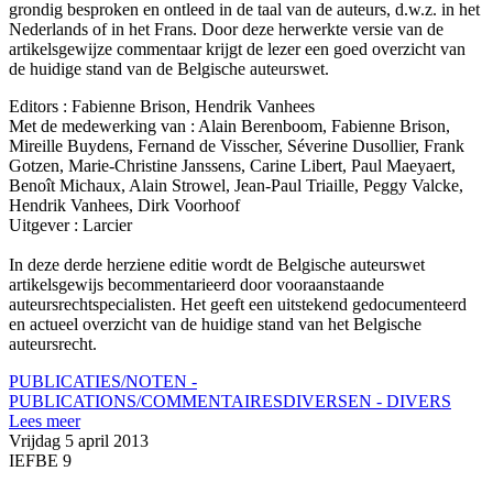
grondig besproken en ontleed in de taal van de auteurs, d.w.z. in het
Nederlands of in het Frans. Door deze herwerkte versie van de
artikelsgewijze commentaar krijgt de lezer een goed overzicht van
de huidige stand van de Belgische auteurswet.
Editors : Fabienne Brison, Hendrik Vanhees
Met de medewerking van : Alain Berenboom, Fabienne Brison,
Mireille Buydens, Fernand de Visscher, Séverine Dusollier, Frank
Gotzen, Marie-Christine Janssens, Carine Libert, Paul Maeyaert,
Benoît Michaux, Alain Strowel, Jean-Paul Triaille, Peggy Valcke,
Hendrik Vanhees, Dirk Voorhoof
Uitgever : Larcier
In deze derde herziene editie wordt de Belgische auteurswet
artikelsgewijs becommentarieerd door vooraanstaande
auteursrechtspecialisten. Het geeft een uitstekend gedocumenteerd
en actueel overzicht van de huidige stand van het Belgische
auteursrecht.
PUBLICATIES/NOTEN -
PUBLICATIONS/COMMENTAIRES
DIVERSEN - DIVERS
Lees meer
Vrijdag 5 april 2013
IEFBE 9