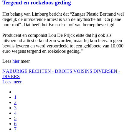
Tergend en roekeloos geding
Het belang van Limburg bericht dat “Zanger Plastic Bertrand wel
degelijk de uitvoerende artiest is van de mythische hit "Ca plane
pour moi". Dat heeft het Brusselse hof van beroep bevestigd.
Producent en componist Lou De Prijck eiste dat hij ook als
uitvoerend artiest erkend zou worden, maar hij kon hiervan geen
bewijs leveren en werd veroordeeld tot een geldboete van 10.000
euro wegens tergend en roekeloos geding.”
Lees
hier
meer.
NABURIGE RECHTEN - DROITS VOISINS
DIVERSEN -
DIVERS
Lees meer
1
2
3
4
5
6
7