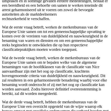
uitspraken en in sommige gevallen eerdere mededelingen, bestaat er
een bereidheid en een behoefte om samen te werken teneinde dit
arrest geharmoniseerd uit te voeren om zowel de bevoegde
autoriteiten als de marktdeelnemers
rechtszekerheid te verschaffen.
Wat de eerste vraag betreft, werken de merkenbureaus van de
Europese Unie samen om tot een gemeenschappelijke opvatting te
komen over de vereisten van duidelijkheid en nauwkeurigheid in de
benaming van waren en diensten en om een gemeenschappelijke
reeks beginselen te ontwikkelen die op hun respectieve
classificatiepraktijken moeten worden toegepast.
Wat de tweede vraag betreft, werken de merkenbureaus van de
Europese Unie samen om te bepalen welke van de algemene
benamingen van de hoofdklassen van de classificatie van Nice
aanvaardbaar zijn met het oog op classificatie, krachtens
bovengenoemde criteria van duidelijkheid en nauwkeurigheid. Dit
zal resulteren in een geharmoniseerde benadering waarbij voor elke
benaming wordt onderzocht of zij met het oog op classificatie kan
worden aanvaard. Zodra hierover definitief overeenstemming is
bereikt, zal dit worden meegedeeld.
Wat de derde vraag betreft, hebben de merkenbureaus van de
Europese Unie een overzicht opgesteld van de wijze waarop elk
bureau omgaat met specifieke onderwerpen die verband houden met