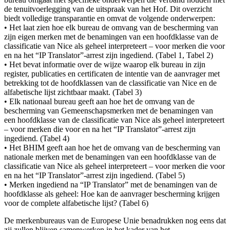
de tenuitvoerlegging van de uitspraak van het Hof. Dit overzicht
biedt volledige transparantie en omvat de volgende onderwerpen:
• Het laat zien hoe elk bureau de omvang van de bescherming van
zijn eigen merken met de benamingen van een hoofdklasse van de
classificatie van Nice als geheel interpreteert – voor merken die voor
en na het “IP Translator”-arrest zijn ingediend. (Tabel 1, Tabel 2)
• Het bevat informatie over de wijze waarop elk bureau in zijn
register, publicaties en certificaten de intentie van de aanvrager met
betrekking tot de hoofdklassen van de classificatie van Nice en de
alfabetische lijst zichtbaar maakt. (Tabel 3)
• Elk nationaal bureau geeft aan hoe het de omvang van de
bescherming van Gemeenschapsmerken met de benamingen van
een hoofdklasse van de classificatie van Nice als geheel interpreteert
– voor merken die voor en na het “IP Translator”-arrest zijn
ingediend. (Tabel 4)
• Het BHIM geeft aan hoe het de omvang van de bescherming van
nationale merken met de benamingen van een hoofdklasse van de
classificatie van Nice als geheel interpreteert – voor merken die voor
en na het “IP Translator”-arrest zijn ingediend. (Tabel 5)
• Merken ingediend na “IP Translator” met de benamingen van de
hoofdklasse als geheel: Hoe kan de aanvrager bescherming krijgen
voor de complete alfabetische lijst? (Tabel 6)
De merkenbureaus van de Europese Unie benadrukken nog eens dat
zij zullen blijven samenwerken in het kader van het