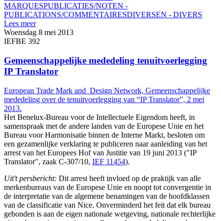
MARQUES
PUBLICATIES/NOTEN -
PUBLICATIONS/COMMENTAIRES
DIVERSEN - DIVERS
Lees meer
Woensdag 8 mei 2013
IEFBE 392
Gemeenschappelijke mededeling tenuitvoerlegging
IP Translator
European Trade Mark and Design Network, Gemeenschappelijke
mededeling over de tenuitvoerlegging van “IP Translator”, 2 mei
2013.
Het Benelux-Bureau voor de Intellectuele Eigendom heeft, in
samenspraak met de andere landen van de Europese Unie en het
Bureau voor Harmonisatie binnen de Interne Markt, besloten om
een gezamenlijke verklaring te publiceren naar aanleiding van het
arrest van het Europees Hof van Justitie van 19 juni 2013 ("IP
Translator", zaak C-307/10,
IEF 11454
).
Uit't persbericht:
Dit arrest heeft invloed op de praktijk van alle
merkenbureaus van de Europese Unie en noopt tot convergentie in
de interpretatie van de algemene benamingen van de hoofdklassen
van de classificatie van Nice. Onverminderd het feit dat elk bureau
gebonden is aan de eigen nationale wetgeving, nationale rechterlijke