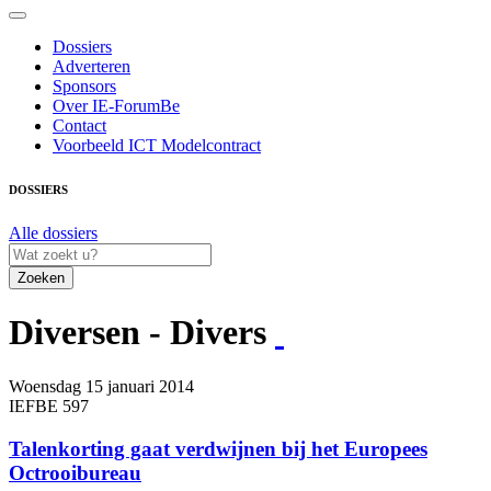
Dossiers
Adverteren
Sponsors
Over IE-ForumBe
Contact
Voorbeeld ICT Modelcontract
DOSSIERS
Alle dossiers
Zoeken
Diversen - Divers
Woensdag 15 januari 2014
IEFBE 597
Talenkorting gaat verdwijnen bij het Europees
Octrooibureau