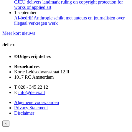
CJEU delivers landmark ruling on copyright protection for
works of applied art
1 september
AI-bedrijf Anthropic schikt met auteurs en journalisten over
illegaal verkregen werk
Meer kort nieuws
deLex
©Uitgeverij deLex
Bezoekadres
Korte Leidsedwarsstraat 12 II
1017 RC Amsterdam
T 020 - 345 22 12
E
info@delex.nl
Algemene voorwaarden
Privacy Statement
Disclaimer
×