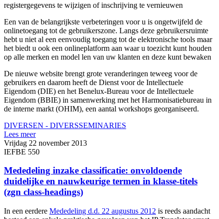
registergegevens te wijzigen of inschrijving te vernieuwen
Een van de belangrijkste verbeteringen voor u is ongetwijfeld de
onlinetoegang tot de gebruikerszone. Langs deze gebruikersruimte
hebt u niet al een eenvoudig toegang tot de elektronische tools maar
het biedt u ook een onlineplatform aan waar u toezicht kunt houden
op alle merken en model len van uw klanten en deze kunt bewaken
De nieuwe website brengt grote veranderingen teweeg voor de
gebruikers en daarom heeft de Dienst voor de Intellectuele
Eigendom (DIE) en het Benelux-Bureau voor de Intellectuele
Eigendom (BBIE) in samenwerking met het Harmonisatiebureau in
de interne markt (OHIM), een aantal workshops georganiseerd.
DIVERSEN - DIVERS
SEMINARIES
Lees meer
Vrijdag 22 november 2013
IEFBE 550
Mededeling inzake classificatie: onvoldoende
duidelijke en nauwkeurige termen in klasse-titels
(zgn class-headings)
In een eerdere
Mededeling d.d. 22 augustus 2012
is reeds aandacht