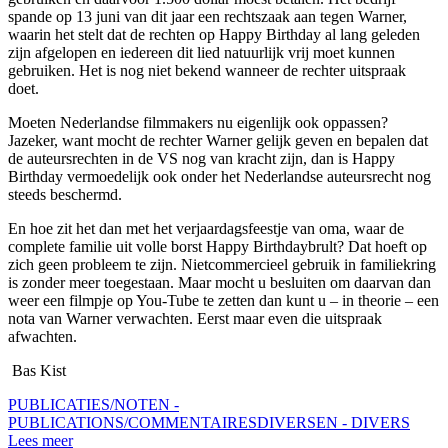
spande op 13 juni van dit jaar een rechtszaak aan tegen Warner,
waarin het stelt dat de rechten op Happy Birthday al lang geleden
zijn afgelopen en iedereen dit lied natuurlijk vrij moet kunnen
gebruiken. Het is nog niet bekend wanneer de rechter uitspraak
doet.
Moeten Nederlandse filmmakers nu eigenlijk ook oppassen?
Jazeker, want mocht de rechter Warner gelijk geven en bepalen dat
de auteursrechten in de VS nog van kracht zijn, dan is Happy
Birthday vermoedelijk ook onder het Nederlandse auteursrecht nog
steeds beschermd.
En hoe zit het dan met het verjaardagsfeestje van oma, waar de
complete familie uit volle borst Happy Birthdaybrult? Dat hoeft op
zich geen probleem te zijn. Nietcommercieel gebruik in familiekring
is zonder meer toegestaan. Maar mocht u besluiten om daarvan dan
weer een filmpje op You-Tube te zetten dan kunt u – in theorie – een
nota van Warner verwachten. Eerst maar even die uitspraak
afwachten.
Bas Kist
PUBLICATIES/NOTEN -
PUBLICATIONS/COMMENTAIRES
DIVERSEN - DIVERS
Lees meer