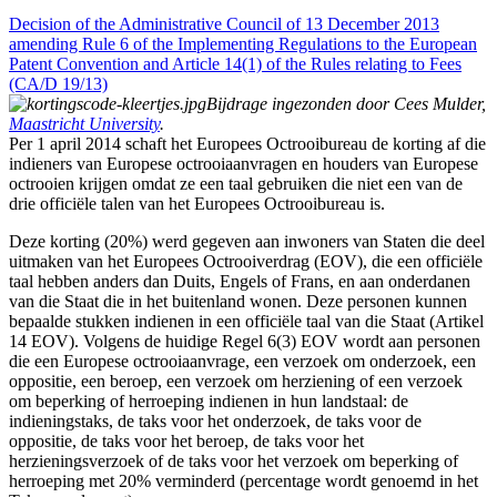
Decision of the Administrative Council of 13 December 2013
amending Rule 6 of the Implementing Regulations to the European
Patent Convention and Article 14(1) of the Rules relating to Fees
(CA/D 19/13)
Bijdrage ingezonden door Cees Mulder,
Maastricht University
.
Per 1 april 2014 schaft het Europees Octrooibureau de korting af die
indieners van Europese octrooiaanvragen en houders van Europese
octrooien krijgen omdat ze een taal gebruiken die niet een van de
drie officiële talen van het Europees Octrooibureau is.
Deze korting (20%) werd gegeven aan inwoners van Staten die deel
uitmaken van het Europees Octrooiverdrag (EOV), die een officiële
taal hebben anders dan Duits, Engels of Frans, en aan onderdanen
van die Staat die in het buitenland wonen. Deze personen kunnen
bepaalde stukken indienen in een officiële taal van die Staat (Artikel
14 EOV). Volgens de huidige Regel 6(3) EOV wordt aan personen
die een Europese octrooiaanvrage, een verzoek om onderzoek, een
oppositie, een beroep, een verzoek om herziening of een verzoek
om beperking of herroeping indienen in hun landstaal: de
indieningstaks, de taks voor het onderzoek, de taks voor de
oppositie, de taks voor het beroep, de taks voor het
herzieningsverzoek of de taks voor het verzoek om beperking of
herroeping met 20% verminderd (percentage wordt genoemd in het