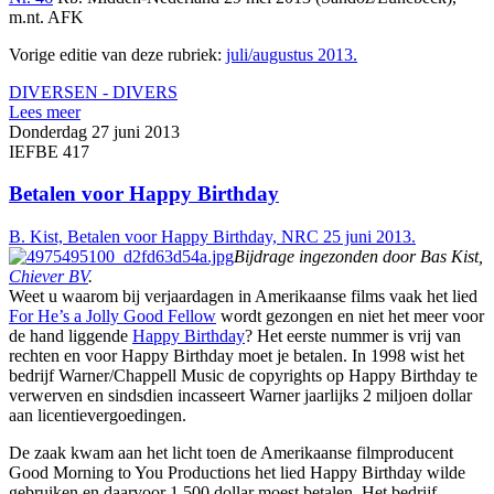
m.nt. AFK
Vorige editie van deze rubriek:
juli/augustus 2013.
DIVERSEN - DIVERS
Lees meer
Donderdag 27 juni 2013
IEFBE 417
Betalen voor Happy Birthday
B. Kist, Betalen voor Happy Birthday, NRC 25 juni 2013.
Bijdrage ingezonden door Bas Kist,
Chiever BV
.
Weet u waarom bij verjaardagen in Amerikaanse films vaak het lied
For He’s a Jolly Good Fellow
wordt gezongen en niet het meer voor
de hand liggende
Happy Birthday
? Het eerste nummer is vrij van
rechten en voor Happy Birthday moet je betalen. In 1998 wist het
bedrijf Warner/Chappell Music de copyrights op Happy Birthday te
verwerven en sindsdien incasseert Warner jaarlijks 2 miljoen dollar
aan licentievergoedingen.
De zaak kwam aan het licht toen de Amerikaanse filmproducent
Good Morning to You Productions het lied Happy Birthday wilde
gebruiken en daarvoor 1.500 dollar moest betalen. Het bedrijf