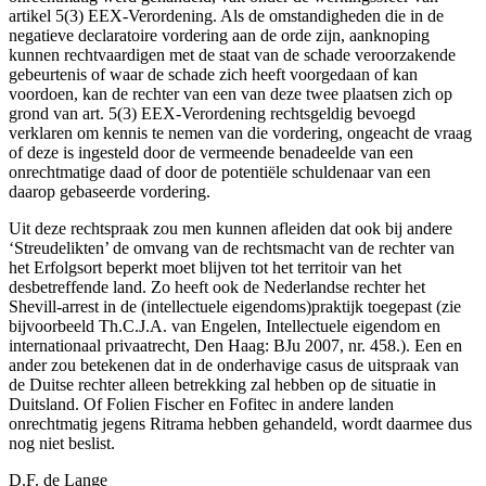
artikel 5(3) EEX-Verordening. Als de omstandigheden die in de
negatieve declaratoire vordering aan de orde zijn, aanknoping
kunnen rechtvaardigen met de staat van de schade veroorzakende
gebeurtenis of waar de schade zich heeft voorgedaan of kan
voordoen, kan de rechter van een van deze twee plaatsen zich op
grond van art. 5(3) EEX-Verordening rechtsgeldig bevoegd
verklaren om kennis te nemen van die vordering, ongeacht de vraag
of deze is ingesteld door de vermeende benadeelde van een
onrechtmatige daad of door de potentiële schuldenaar van een
daarop gebaseerde vordering.
Uit deze rechtspraak zou men kunnen afleiden dat ook bij andere
‘Streudelikten’ de omvang van de rechtsmacht van de rechter van
het Erfolgsort beperkt moet blijven tot het territoir van het
desbetreffende land. Zo heeft ook de Nederlandse rechter het
Shevill-arrest in de (intellectuele eigendoms)praktijk toegepast (zie
bijvoorbeeld Th.C.J.A. van Engelen, Intellectuele eigendom en
internationaal privaatrecht, Den Haag: BJu 2007, nr. 458.). Een en
ander zou betekenen dat in de onderhavige casus de uitspraak van
de Duitse rechter alleen betrekking zal hebben op de situatie in
Duitsland. Of Folien Fischer en Fofitec in andere landen
onrechtmatig jegens Ritrama hebben gehandeld, wordt daarmee dus
nog niet beslist.
D.F. de Lange