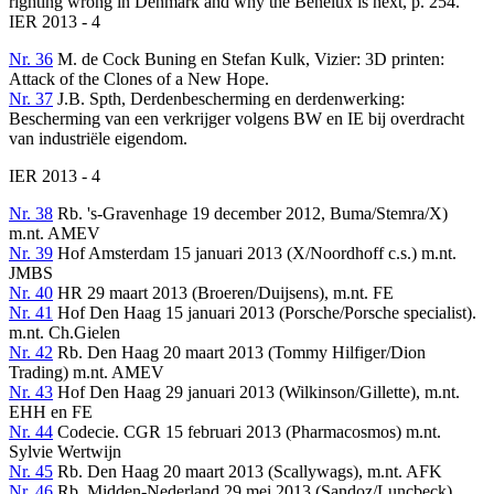
righting wrong in Denmark and why the Benelux is next, p. 254.
IER 2013 - 4
Nr. 36
M. de Cock Buning en Stefan Kulk, Vizier: 3D printen:
Attack of the Clones of a New Hope.
Nr. 37
J.B. Spth, Derdenbescherming en derdenwerking:
Bescherming van een verkrijger volgens BW en IE bij overdracht
van industriële eigendom.
IER 2013 - 4
Nr. 38
Rb. 's-Gravenhage 19 december 2012, Buma/Stemra/X)
m.nt. AMEV
Nr. 39
Hof Amsterdam 15 januari 2013 (X/Noordhoff c.s.) m.nt.
JMBS
Nr. 40
HR 29 maart 2013 (Broeren/Duijsens), m.nt. FE
Nr. 41
Hof Den Haag 15 januari 2013 (Porsche/Porsche specialist).
m.nt. Ch.Gielen
Nr. 42
Rb. Den Haag 20 maart 2013 (Tommy Hilfiger/Dion
Trading) m.nt. AMEV
Nr. 43
Hof Den Haag 29 januari 2013 (Wilkinson/Gillette), m.nt.
EHH en FE
Nr. 44
Codecie. CGR 15 februari 2013 (Pharmacosmos) m.nt.
Sylvie Wertwijn
Nr. 45
Rb. Den Haag 20 maart 2013 (Scallywags), m.nt. AFK
Nr. 46
Rb. Midden-Nederland 29 mei 2013 (Sandoz/Luncbeck),