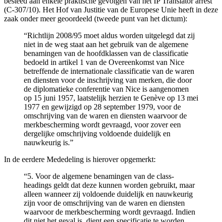
besteed aan enkele praktische gevolgen van het IP Translator arrest
(C-307/10). Het Hof van Justitie van de Europese Unie heeft in deze
zaak onder meer geoordeeld (tweede punt van het dictum):
“Richtlijn 2008/95 moet aldus worden uitgelegd dat zij
niet in de weg staat aan het gebruik van de algemene
benamingen van de hoofdklassen van de classificatie
bedoeld in artikel 1 van de Overeenkomst van Nice
betreffende de internationale classificatie van de waren
en diensten voor de inschrijving van merken, die door
de diplomatieke conferentie van Nice is aangenomen
op 15 juni 1957, laatstelijk herzien te Genève op 13 mei
1977 en gewijzigd op 28 september 1979, voor de
omschrijving van de waren en diensten waarvoor de
merkbescherming wordt gevraagd, voor zover een
dergelijke omschrijving voldoende duidelijk en
nauwkeurig is.”
In de eerdere Mededeling is hierover opgemerkt:
“5. Voor de algemene benamingen van de class-
headings geldt dat deze kunnen worden gebruikt, maar
alleen wanneer zij voldoende duidelijk en nauwkeurig
zijn voor de omschrijving van de waren en diensten
waarvoor de merkbescherming wordt gevraagd. Indien
dit niet het geval is, dient een specificatie te worden