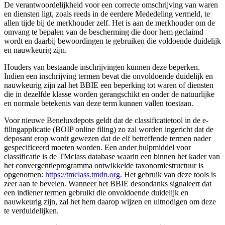
De verantwoordelijkheid voor een correcte omschrijving van waren
en diensten ligt, zoals reeds in de eerdere Mededeling vermeld, te
allen tijde bij de merkhouder zelf. Het is aan de merkhouder om de
omvang te bepalen van de bescherming die door hem geclaimd
wordt en daarbij bewoordingen te gebruiken die voldoende duidelijk
en nauwkeurig zijn.
Houders van bestaande inschrijvingen kunnen deze beperken.
Indien een inschrijving termen bevat die onvoldoende duidelijk en
nauwkeurig zijn zal het BBIE een beperking tot waren of diensten
die in dezelfde klasse worden gerangschikt en onder de natuurlijke
en normale betekenis van deze term kunnen vallen toestaan.
Voor nieuwe Beneluxdepots geldt dat de classificatietool in de e-
filingapplicatie (BOIP online filing) zo zal worden ingericht dat de
deposant erop wordt gewezen dat de elf betreffende termen nader
gespecificeerd moeten worden. Een ander hulpmiddel voor
classificatie is de TMclass database waarin een binnen het kader van
het convergentieprogramma ontwikkelde taxonomiestructuur is
opgenomen:
https://tmclass.tmdn.org
. Het gebruik van deze tools is
zeer aan te bevelen. Wanneer het BBIE desondanks signaleert dat
een indiener termen gebruikt die onvoldoende duidelijk en
nauwkeurig zijn, zal het hem daarop wijzen en uitnodigen om deze
te verduidelijken.