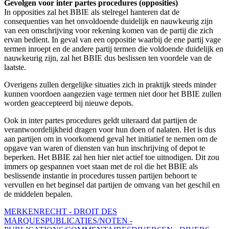
Gevolgen voor inter partes procedures (opposities)
In opposities zal het BBIE als stelregel hanteren dat de
consequenties van het onvoldoende duidelijk en nauwkeurig zijn
van een omschrijving voor rekening komen van de partij die zich
ervan bedient. In geval van een oppositie waarbij de ene partij vage
termen inroept en de andere partij termen die voldoende duidelijk en
nauwkeurig zijn, zal het BBIE dus beslissen ten voordele van de
laatste.
Overigens zullen dergelijke situaties zich in praktijk steeds minder
kunnen voordoen aangezien vage termen niet door het BBIE zullen
worden geaccepteerd bij nieuwe depots.
Ook in inter partes procedures geldt uiteraard dat partijen de
verantwoordelijkheid dragen voor hun doen of nalaten. Het is dus
aan partijen om in voorkomend geval het initiatief te nemen om de
opgave van waren of diensten van hun inschrijving of depot te
beperken. Het BBIE zal hen hier niet actief toe uitnodigen. Dit zou
immers op gespannen voet staan met de rol die het BBIE als
beslissende instantie in procedures tussen partijen behoort te
vervullen en het beginsel dat partijen de omvang van het geschil en
de middelen bepalen.
MERKENRECHT - DROIT DES
MARQUES
PUBLICATIES/NOTEN -