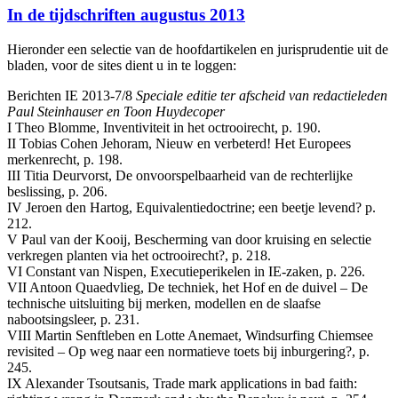
In de tijdschriften augustus 2013
Hieronder een selectie van de hoofdartikelen en jurisprudentie uit de
bladen, voor de sites dient u in te loggen:
Berichten IE 2013-7/8
Speciale editie ter afscheid van redactieleden
Paul Steinhauser en Toon Huydecoper
I Theo Blomme, Inventiviteit in het octrooirecht, p. 190.
II Tobias Cohen Jehoram, Nieuw en verbeterd! Het Europees
merkenrecht, p. 198.
III Titia Deurvorst, De onvoorspelbaarheid van de rechterlijke
beslissing, p. 206.
IV Jeroen den Hartog, Equivalentiedoctrine; een beetje levend? p.
212.
V Paul van der Kooij, Bescherming van door kruising en selectie
verkregen planten via het octrooirecht?, p. 218.
VI Constant van Nispen, Executieperikelen in IE-zaken, p. 226.
VII Antoon Quaedvlieg, De techniek, het Hof en de duivel – De
technische uitsluiting bij merken, modellen en de slaafse
nabootsingsleer, p. 231.
VIII Martin Senftleben en Lotte Anemaet, Windsurfing Chiemsee
revisited – Op weg naar een normatieve toets bij inburgering?, p.
245.
IX Alexander Tsoutsanis, Trade mark applications in bad faith: