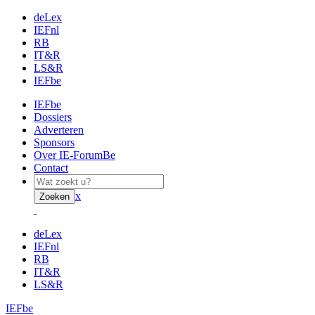
deLex
IEFnl
RB
IT&R
LS&R
IEFbe
IEFbe
Dossiers
Adverteren
Sponsors
Over IE-ForumBe
Contact
x
Zoeken
deLex
IEFnl
RB
IT&R
LS&R
IEFbe