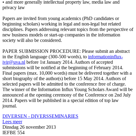
• and more generally intellectual property law, media law and
privacy law
Papers are invited from young academics (PhD candidates or
beginning scholars) working in legal and non-legal but related
disciplines. Papers addressing relevant topics from the perspective of
new business models or start-up companies in the information
society will also be considered.
PAPER SUBMISSION PROCEDURE: Please submit an abstract
in the English language (300-500 words), to
informationinflux-
ivir@uva.nl
before 1st January 2014. Authors of accepted
submissions will be notified at the beginning of February 2014.
Final papers (max. 10,000 words) must be delivered together with a
short biography of the author(s) before 15 May 2014. Authors of
selected papers will be admitted to the conference free of charge.
The winner of the Information Influx Young Scholars Award will be
announced at the opening ceremony of the Conference on 2nd July
2014. Papers will be published in a special edition of top law
journal.
DIVERSEN - DIVERS
SEMINARIES
Lees meer
Dinsdag 26 november 2013
IEFBE 554