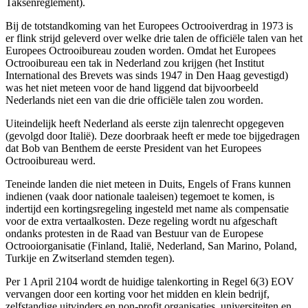
Taksenreglement).
Bij de totstandkoming van het Europees Octrooiverdrag in 1973 is
er flink strijd geleverd over welke drie talen de officiële talen van het
Europees Octrooibureau zouden worden. Omdat het Europees
Octrooibureau een tak in Nederland zou krijgen (het Institut
International des Brevets was sinds 1947 in Den Haag gevestigd)
was het niet meteen voor de hand liggend dat bijvoorbeeld
Nederlands niet een van die drie officiële talen zou worden.
Uiteindelijk heeft Nederland als eerste zijn talenrecht opgegeven
(gevolgd door Italië). Deze doorbraak heeft er mede toe bijgedragen
dat Bob van Benthem de eerste President van het Europees
Octrooibureau werd.
Teneinde landen die niet meteen in Duits, Engels of Frans kunnen
indienen (vaak door nationale taaleisen) tegemoet te komen, is
indertijd een kortingsregeling ingesteld met name als compensatie
voor de extra vertaalkosten. Deze regeling wordt nu afgeschaft
ondanks protesten in de Raad van Bestuur van de Europese
Octrooiorganisatie (Finland, Italië, Nederland, San Marino, Poland,
Turkije en Zwitserland stemden tegen).
Per 1 April 2104 wordt de huidige talenkorting in Regel 6(3) EOV
vervangen door een korting voor het midden en klein bedrijf,
zelfstandige uitvinders en non-profit organisaties, universiteiten en