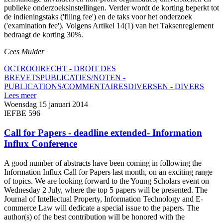
publieke onderzoeksinstellingen. Verder wordt de korting beperkt tot
de indieningstaks ('filing fee') en de taks voor het onderzoek
('examination fee'). Volgens Artikel 14(1) van het Taksenreglement
bedraagt de korting 30%.
Cees Mulder
OCTROOIRECHT - DROIT DES
BREVETS
PUBLICATIES/NOTEN -
PUBLICATIONS/COMMENTAIRES
DIVERSEN - DIVERS
Lees meer
Woensdag 15 januari 2014
IEFBE 596
Call for Papers - deadline extended- Information
Influx Conference
A good number of abstracts have been coming in following the
Information Influx Call for Papers last month, on an exciting range
of topics. We are looking forward to the Young Scholars event on
Wednesday 2 July, where the top 5 papers will be presented. The
Journal of Intellectual Property, Information Technology and E-
commerce Law will dedicate a special issue to the papers. The
author(s) of the best contribution will be honored with the