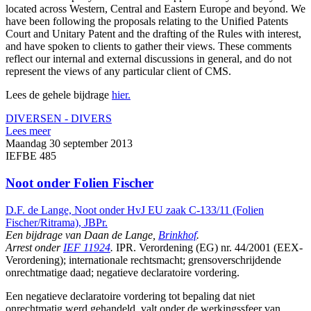
located across Western, Central and Eastern Europe and beyond. We
have been following the proposals relating to the Unified Patents
Court and Unitary Patent and the drafting of the Rules with interest,
and have spoken to clients to gather their views. These comments
reflect our internal and external discussions in general, and do not
represent the views of any particular client of CMS.
Lees de gehele bijdrage
hier.
DIVERSEN - DIVERS
Lees meer
Maandag 30 september 2013
IEFBE 485
Noot onder Folien Fischer
D.F. de Lange, Noot onder HvJ EU zaak C‑133/11 (Folien
Fischer/Ritrama), JBPr.
Een bijdrage van Daan de Lange,
Brinkhof
.
Arrest onder
IEF 11924
.
IPR. Verordening (EG) nr. 44/2001 (EEX-
Verordening); internationale rechtsmacht; grensoverschrijdende
onrechtmatige daad; negatieve declaratoire vordering.
Een negatieve declaratoire vordering tot bepaling dat niet
onrechtmatig werd gehandeld, valt onder de werkingssfeer van