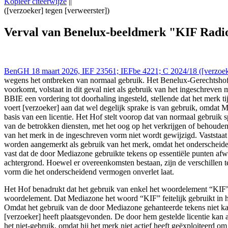
Kopieer citeerwijze
||
([verzoeker] tegen [verweerster])
Benelux Gerechtshof - Cour Benelux 18 mrt 2026,, IEFBE 4221; C 2024
ontbreken-van-normaal-gebruik
Verval van Benelux-beeldmerk "KIF Radi
BenGH 18 maart 2026, IEF 23561; IEFbe 4221; C 2024/18 ([verzoeke
wegens het ontbreken van normaal gebruik. Het Benelux-Gerechtshof 
voorkomt, volstaat in dit geval niet als gebruik van het ingeschreven
BBIE een vordering tot doorhaling ingesteld, stellende dat het merk t
voert [verzoeker] aan dat wel degelijk sprake is van gebruik, omdat 
basis van een licentie. Het Hof stelt voorop dat van normaal gebruik
van de betrokken diensten, met het oog op het verkrijgen of behoude
van het merk in de ingeschreven vorm niet wordt gewijzigd. Vaststaa
worden aangemerkt als gebruik van het merk, omdat het onderscheiden
vast dat de door Mediazone gebruikte tekens op essentiële punten afw
achtergrond. Hoewel er overeenkomsten bestaan, zijn de verschillen
vorm die het onderscheidend vermogen onverlet laat.
Het Hof benadrukt dat het gebruik van enkel het woordelement “KIF”
woordelement. Dat Mediazone het woord “KIF” feitelijk gebruikt in haa
Omdat het gebruik van de door Mediazone gehanteerde tekens niet ka
[verzoeker] heeft plaatsgevonden. De door hem gestelde licentie kan al
het niet-gebruik, omdat hij het merk niet actief heeft geëxploiteerd 