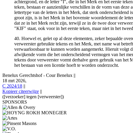
achtergrond, en de letter "I", die in het Merk en het eerste teke
teken, bestaan er aanzienlijke verschillen in de vorm van deze
lettertype van de letters in het Merk, dat sterk onderscheidend is
groot zijn, is in het Merk in het bovenste woordelement de lette
dat ze in het Merk recht zijn, terwijl ze in de twee door verwee
"KIF" staat, ook voor in het eerste teken, maar niet in het twe
40. Hoewel er, gelet op al deze elementen, zeker bepaalde overe
verweerster gebruikte tekens en het Merk, met name wat betreft 
verwaarloosbaar te kunnen worden aangemerkt. Hieruit volgt da
afwijkende vorm die het onderscheidend vermogen van het merk i
tekens door verweerster vormt derhalve geen gebruik van het 
het bestaan van een licentie hoeft te worden onderzocht.
Benelux Gerechtshof - Cour Benelux
||
18 mrt 2026,
C 2024/18
||
Kopieer citeerwijze
||
([verzoeker] tegen [verweerster])
SPONSORS