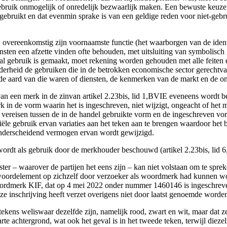
bruik onmogelijk of onredelijk bezwaarlijk maken. Een bewuste keuze o
s gebruikt en dat evenmin sprake is van een geldige reden voor niet-geb
overeenkomstig zijn voornaamste functie (het waarborgen van de ident
nsten een afzette vinden ofte behouden, met uitsluiting van symbolisch
aal gebruik is gemaakt, moet rekening worden gehouden met alle feit
 zonderheid de gebruiken die in de betrokken economische sector gerec
 de aard van die waren of diensten, de kenmerken van de markt en de o
ik van een merk in de zinvan artikel 2.23bis, lid 1,BVIE eveneens word
in de vorm waarin het is ingeschreven, niet wijzigt, ongeacht of het 
 vereisen tussen de in de handel gebruikte vorm en de ingeschreven vo
e gebruik ervan variaties aan het teken aan te brengen waardoor het be
onderscheidend vermogen ervan wordt gewijzigd.
ordt als gebruik door de merkhouder beschouwd (artikel 2.23bis, lid 
er – waarover de partijen het eens zijn – kan niet volstaan om te spr
 woordelement op zichzelf door verzoeker als woordmerk had kunnen word
woordmerk KIF, dat op 4 mei 2022 onder nummer 1460146 is ingeschreve
ze inschrijving heeft verzet overigens niet door laatst genoemde worden
 tekens weliswaar dezelfde zijn, namelijk rood, zwart en wit, maar dat z
e achtergrond, wat ook het geval is in het tweede teken, terwijl diezelf