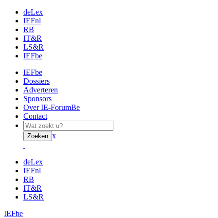
deLex
IEFnl
RB
IT&R
LS&R
IEFbe
IEFbe
Dossiers
Adverteren
Sponsors
Over IE-ForumBe
Contact
x
Zoeken
deLex
IEFnl
RB
IT&R
LS&R
IEFbe