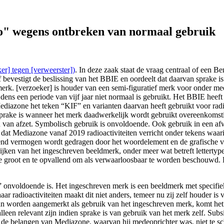
/18 (([verzoeker] tegen [verweerster])), https://redactie-delex.cshar
o" wegens ontbreken van normaal gebruik
r] tegen [verweerster])
. In deze zaak staat de vraag centraal of een
bevestigt de beslissing van het BBIE en oordeelt dat daarvan sprake i
 merk. [verzoeker] is houder van een semi-figuratief merk voor onder me
ijdens een periode van vijf jaar niet normaal is gebruikt. Het BBIE hee
Mediazone het teken “KIF” en varianten daarvan heeft gebruikt voor rad
 sprake is wanneer het merk daadwerkelijk wordt gebruikt overeenkomst
n van afzet. Symbolisch gebruik is onvoldoende. Ook gebruik in een af
t dat Mediazone vanaf 2019 radioactiviteiten verricht onder tekens wa
d vermogen wordt gedragen door het woordelement en de grafische versc
ijken van het ingeschreven beeldmerk, onder meer wat betreft lettertyp
 te groot en te opvallend om als verwaarloosbaar te worden beschouwd
 onvoldoende is. Het ingeschreven merk is een beeldmerk met specifie
r radioactiviteiten maakt dit niet anders, temeer nu zij zelf houder is
n worden aangemerkt als gebruik van het ingeschreven merk, komt het 
leen relevant zijn indien sprake is van gebruik van het merk zelf. Subsi
om de belangen van Mediazone, waarvan hij medeoprichter was, niet te s