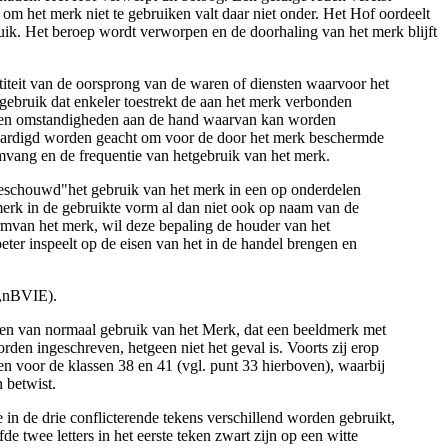
m het merk niet te gebruiken valt daar niet onder. Het Hof oordeelt
ruik. Het beroep wordt verworpen en de doorhaling van het merk blijft
iteit van de oorsprong van de waren of diensten waarvoor het
 gebruik dat enkeler toestrekt de aan het merk verbonden
en en omstandigheden aan de hand waarvan kan worden
htvaardigd worden geacht om voor de door het merk beschermde
mvang en de frequentie van hetgebruik van het merk.
t beschouwd"het gebruik van het merk in een op onderdelen
merk in de gebruikte vorm al dan niet ook op naam van de
rmvan het merk, wil deze bepaling de houder van het
ter inspeelt op de eisen van het in de handel brengen en
6,nBVIE).
eken van normaal gebruik van het Merk, dat een beeldmerk met
en ingeschreven, hetgeen niet het geval is. Voorts zij erop
n voor de klassen 38 en 41 (vgl. punt 33 hierboven), waarbij
 betwist.
e in de drie conflicterende tekens verschillend worden gebruikt,
de twee letters in het eerste teken zwart zijn op een witte