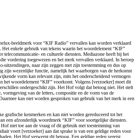
k.nl/artikelen/verval-van-benelux-beeldmerk-kif-radio-wegens-
 Benelux-beeldmerk voor “KIF Radio” vervallen kan worden verklaard
s. Het enkele gebruik van tekens waarin het woordelement “KIF”
er telecommunicatie- en culturele diensten. Mediazone heeft bij het
ft die vordering toegewezen en het merk vervallen verklaard. In beroep
io-uitzendingen, naar zijn zeggen met zijn toestemming en dus op
ig zijn wezenlijke functie, namelijk het waarborgen van de herkomst
wijkende vorm kan relevant zijn, mits het onderscheidend vermogen
arin het woordelement “KIF” voorkomt. Volgens [verzoeker] moet dit
hillen ondergeschikt zijn. Het Hof volgt dat betoog niet. Het stelt
e, vormgeving van de letters, compositie en de vorm van de
. Daarmee kan niet worden gesproken van gebruik van het merk in een
ke grafische kenmerken en kan niet worden gereduceerd tot het
 van een afzonderlijk woordmerk “KIF” voor soortgelijke diensten.
Hof niet toe aan de vraag of dit gebruik met toestemming van
diair voert [verzoeker] aan dat sprake is van een geldige reden voor
chaden. Het Hof verwerpt dit betoog. Een geldige reden vereist