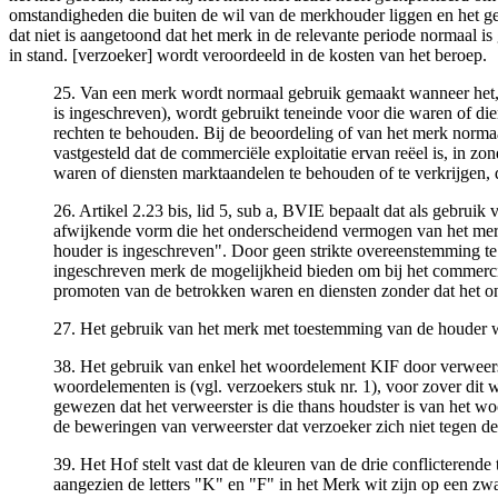
omstandigheden die buiten de wil van de merkhouder liggen en het ge
dat niet is aangetoond dat het merk in de relevante periode normaal i
in stand. [verzoeker] wordt veroordeeld in de kosten van het beroep.
25. Van een merk wordt normaal gebruik gemaakt wanneer het, 
is ingeschreven), wordt gebruikt teneinde voor die waren of die
rechten te behouden. Bij de beoordeling of van het merk norm
vastgesteld dat de commerciële exploitatie ervan reëel is, in
waren of diensten marktaandelen te behouden of te verkrijgen,
26. Artikel 2.23 bis, lid 5, sub a, BVIE bepaalt dat als gebru
afwijkende vorm die het onderscheidend vermogen van het merk 
houder is ingeschreven". Door geen strikte overeenstemming te
ingeschreven merk de mogelijkheid bieden om bij het commerciël
promoten van de betrokken waren en diensten zonder dat het 
27. Het gebruik van het merk met toestemming van de houder w
38. Het gebruik van enkel het woordelement KIF door verweerst
woordelementen is (vgl. verzoekers stuk nr. 1), voor zover dit
gewezen dat het verweerster is die thans houdster is van het 
de beweringen van verweerster dat verzoeker zich niet tegen de
39. Het Hof stelt vast dat de kleuren van de drie conflicterende
aangezien de letters "K" en "F" in het Merk wit zijn op een zwart