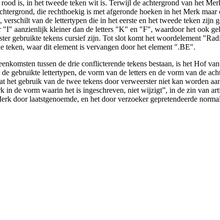
n rood is, in het tweede teken wit is. Terwijl de achtergrond van het Mer
 achtergrond, die rechthoekig is met afgeronde hoeken in het Merk maar 
, verschilt van de lettertypen die in het eerste en het tweede teken zijn 
r "I" aanzienlijk kleiner dan de letters "K" en "F", waardoor het ook ge
rster gebruikte tekens cursief zijn. Tot slot komt het woordelement "Rad
ede teken, waar dit element is vervangen door het element ".BE".
enkomsten tussen de drie conflicterende tekens bestaan, is het Hof van 
de gebruikte lettertypen, de vorm van de letters en de vorm van de acht
t het gebruik van de twee tekens door verweerster niet kan worden aa
n de vorm waarin het is ingeschreven, niet wijzigt”, in de zin van art
Merk door laatstgenoemde, en het door verzoeker gepretendeerde normal