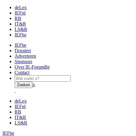
deLex
IEFnl
RB
IT&R
LS&R
IEFbe
IEFbe
Dossiers
Adverteren
Sponsors
Over IE-ForumBe
Contact
x
Zoeken
deLex
IEFnl
RB
IT&R
LS&R
IEFbe