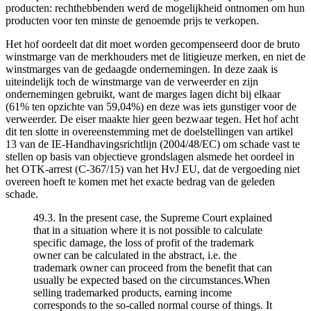
producten: rechthebbenden werd de mogelijkheid ontnomen om hun
producten voor ten minste de genoemde prijs te verkopen.
Het hof oordeelt dat dit moet worden gecompenseerd door de bruto
winstmarge van de merkhouders met de litigieuze merken, en niet de
winstmarges van de gedaagde ondernemingen. In deze zaak is
uiteindelijk toch de winstmarge van de verweerder en zijn
ondernemingen gebruikt, want de marges lagen dicht bij elkaar
(61% ten opzichte van 59,04%) en deze was iets gunstiger voor de
verweerder. De eiser maakte hier geen bezwaar tegen. Het hof acht
dit ten slotte in overeenstemming met de doelstellingen van artikel
13 van de IE-Handhavingsrichtlijn (2004/48/EC) om schade vast te
stellen op basis van objectieve grondslagen alsmede het oordeel in
het OTK-arrest (C-367/15) van het HvJ EU, dat de vergoeding niet
overeen hoeft te komen met het exacte bedrag van de geleden
schade.
49.3. In the present case, the Supreme Court explained
that in a situation where it is not possible to calculate
specific damage, the loss of profit of the trademark
owner can be calculated in the abstract, i.e. the
trademark owner can proceed from the benefit that can
usually be expected based on the circumstances.When
selling trademarked products, earning income
corresponds to the so-called normal course of things. It