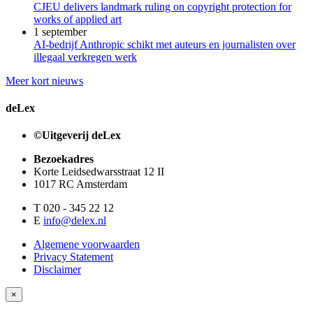
CJEU delivers landmark ruling on copyright protection for
works of applied art
1 september
AI-bedrijf Anthropic schikt met auteurs en journalisten over
illegaal verkregen werk
Meer kort nieuws
deLex
©Uitgeverij deLex
Bezoekadres
Korte Leidsedwarsstraat 12 II
1017 RC Amsterdam
T 020 - 345 22 12
E
info@delex.nl
Algemene voorwaarden
Privacy Statement
Disclaimer
×