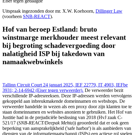
Eiser tegen gedaagde
Overige buitenlandse jurisprudentie - Autres decisions étrangères 24
Uitspraak ingezonden door mr. X.W. Koehoorn,
Dillinger Law
jan 2025,, IEFBE 3931; (Eiser tegen gedaagde), https://redactie-
(voorheen
SNB-REACT
).
delex.cshark.nl/artikelen/hof-van-beroep-estland-bruto-winstmarge-
merkhouder-meest-relevant-bij-begroting-schadevergoeding-door-
Hof van beroep Estland: bruto
nalatigheid-isp-bij-takedown-van-namaakwebwinkels
winstmarge merkhouder meest relevant
bij begroting schadevergoeding door
nalatigheid ISP bij takedown van
namaakwebwinkels
Tallinn Circuit Court 24 januari 2025, IEF 22779, IT 4903, IEFbe
3931; 2-14-6942 (Eiser tegen verweerder).
De verweerder bezit
verschillende IP-adresreeksen. Deze IP-adressen werden vervolgens
gekoppeld aan inbreukmakende domeinnamen en webshops. De
verweerder handelde in wezen als een proxy door zijn klanten toe te
staan domeinnamen en websites anoniem te gebruiken. Het Hof van
Justitie had in de prejudiciële beslissing van 2018 (HvJ zaak C-
521/17 (
SNB-REACT/Deepak Mehta
)) geoordeeld dat er ook geen
beperking van aansprakelijkheid ('safe harbor') is als aanbieders van
diensten van de informatiemaatschappij (ISPs) een actieve rol spelen