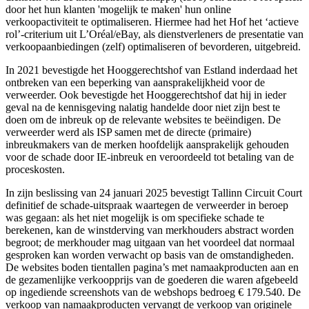
door het hun klanten 'mogelijk te maken' hun online
verkoopactiviteit te optimaliseren. Hiermee had het Hof het ‘actieve
rol’-criterium uit L’Oréal/eBay, als dienstverleners de presentatie van
verkoopaanbiedingen (zelf) optimaliseren of bevorderen, uitgebreid.
In 2021 bevestigde het Hooggerechtshof van Estland inderdaad het
ontbreken van een beperking van aansprakelijkheid voor de
verweerder. Ook bevestigde het Hooggerechtshof dat hij in ieder
geval na de kennisgeving nalatig handelde door niet zijn best te
doen om de inbreuk op de relevante websites te beëindigen. De
verweerder werd als ISP samen met de directe (primaire)
inbreukmakers van de merken hoofdelijk aansprakelijk gehouden
voor de schade door IE-inbreuk en veroordeeld tot betaling van de
proceskosten.
In zijn beslissing van 24 januari 2025 bevestigt Tallinn Circuit Court
definitief de schade-uitspraak waartegen de verweerder in beroep
was gegaan: als het niet mogelijk is om specifieke schade te
berekenen, kan de winstderving van merkhouders abstract worden
begroot; de merkhouder mag uitgaan van het voordeel dat normaal
gesproken kan worden verwacht op basis van de omstandigheden.
De websites boden tientallen pagina’s met namaakproducten aan en
de gezamenlijke verkoopprijs van de goederen die waren afgebeeld
op ingediende screenshots van de webshops bedroeg € 179.540. De
verkoop van namaakproducten vervangt de verkoop van originele