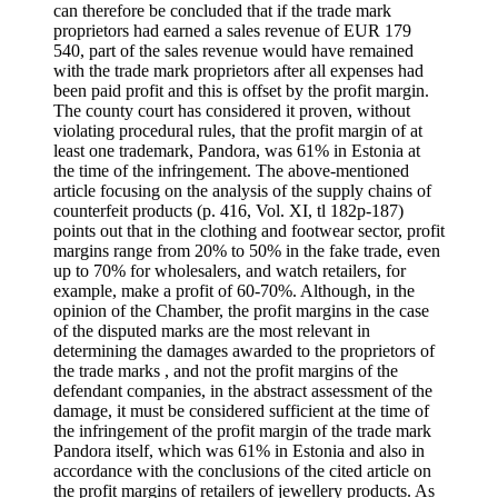
can therefore be concluded that if the trade mark
proprietors had earned a sales revenue of EUR 179
540, part of the sales revenue would have remained
with the trade mark proprietors after all expenses had
been paid profit and this is offset by the profit margin.
The county court has considered it proven, without
violating procedural rules, that the profit margin of at
least one trademark, Pandora, was 61% in Estonia at
the time of the infringement. The above-mentioned
article focusing on the analysis of the supply chains of
counterfeit products (p. 416, Vol. XI, tl 182p-187)
points out that in the clothing and footwear sector, profit
margins range from 20% to 50% in the fake trade, even
up to 70% for wholesalers, and watch retailers, for
example, make a profit of 60-70%. Although, in the
opinion of the Chamber, the profit margins in the case
of the disputed marks are the most relevant in
determining the damages awarded to the proprietors of
the trade marks , and not the profit margins of the
defendant companies, in the abstract assessment of the
damage, it must be considered sufficient at the time of
the infringement of the profit margin of the trade mark
Pandora itself, which was 61% in Estonia and also in
accordance with the conclusions of the cited article on
the profit margins of retailers of jewellery products. As