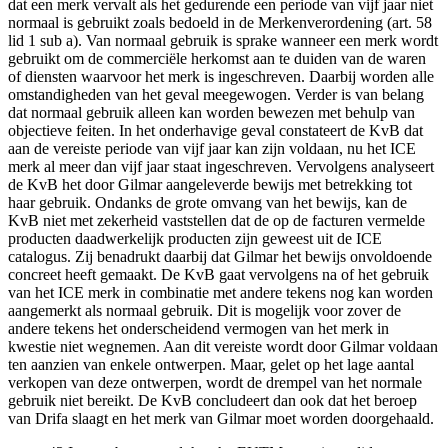
dat een merk vervalt als het gedurende een periode van vijf jaar niet
normaal is gebruikt zoals bedoeld in de Merkenverordening (art. 58
lid 1 sub a). Van normaal gebruik is sprake wanneer een merk wordt
gebruikt om de commerciële herkomst aan te duiden van de waren
of diensten waarvoor het merk is ingeschreven. Daarbij worden alle
omstandigheden van het geval meegewogen. Verder is van belang
dat normaal gebruik alleen kan worden bewezen met behulp van
objectieve feiten. In het onderhavige geval constateert de KvB dat
aan de vereiste periode van vijf jaar kan zijn voldaan, nu het ICE
merk al meer dan vijf jaar staat ingeschreven. Vervolgens analyseert
de KvB het door Gilmar aangeleverde bewijs met betrekking tot
haar gebruik. Ondanks de grote omvang van het bewijs, kan de
KvB niet met zekerheid vaststellen dat de op de facturen vermelde
producten daadwerkelijk producten zijn geweest uit de ICE
catalogus. Zij benadrukt daarbij dat Gilmar het bewijs onvoldoende
concreet heeft gemaakt. De KvB gaat vervolgens na of het gebruik
van het ICE merk in combinatie met andere tekens nog kan worden
aangemerkt als normaal gebruik. Dit is mogelijk voor zover de
andere tekens het onderscheidend vermogen van het merk in
kwestie niet wegnemen. Aan dit vereiste wordt door Gilmar voldaan
ten aanzien van enkele ontwerpen. Maar, gelet op het lage aantal
verkopen van deze ontwerpen, wordt de drempel van het normale
gebruik niet bereikt. De KvB concludeert dan ook dat het beroep
van Drifa slaagt en het merk van Gilmar moet worden doorgehaald.