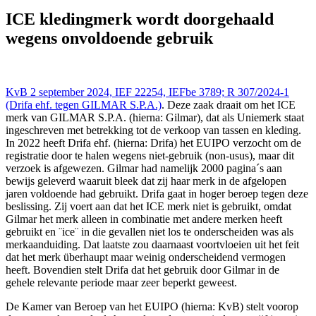
EUIPO - BHIM - OHMI 2 sep 2024,, IEFBE 3789; R 307/2024-1
(Drifa ehf. tegen GILMAR S.P.A.), https://redactie-
ICE kledingmerk wordt doorgehaald
delex.cshark.nl/artikelen/ice-kledingmerk-wordt-doorgehaald-
wegens onvoldoende gebruik
wegens-onvoldoende-gebruik
KvB 2 september 2024, IEF 22254, IEFbe 3789; R 307/2024-1
(Drifa ehf. tegen GILMAR S.P.A.)
. Deze zaak draait om het ICE
merk van GILMAR S.P.A. (hierna: Gilmar), dat als Uniemerk staat
ingeschreven met betrekking tot de verkoop van tassen en kleding.
In 2022 heeft Drifa ehf. (hierna: Drifa) het EUIPO verzocht om de
registratie door te halen wegens niet-gebruik (non-usus), maar dit
verzoek is afgewezen. Gilmar had namelijk 2000 pagina´s aan
bewijs geleverd waaruit bleek dat zij haar merk in de afgelopen
jaren voldoende had gebruikt. Drifa gaat in hoger beroep tegen deze
beslissing. Zij voert aan dat het ICE merk niet is gebruikt, omdat
Gilmar het merk alleen in combinatie met andere merken heeft
gebruikt en ¨ice¨ in die gevallen niet los te onderscheiden was als
merkaanduiding. Dat laatste zou daarnaast voortvloeien uit het feit
dat het merk überhaupt maar weinig onderscheidend vermogen
heeft. Bovendien stelt Drifa dat het gebruik door Gilmar in de
gehele relevante periode maar zeer beperkt geweest.
De Kamer van Beroep van het EUIPO (hierna: KvB) stelt voorop