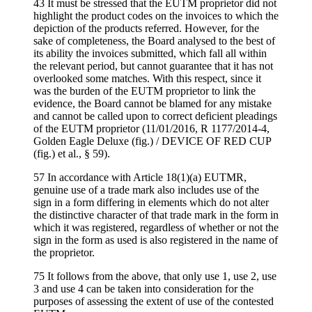
43 It must be stressed that the EUTM proprietor did not
highlight the product codes on the invoices to which the
depiction of the products referred. However, for the
sake of completeness, the Board analysed to the best of
its ability the invoices submitted, which fall all within
the relevant period, but cannot guarantee that it has not
overlooked some matches. With this respect, since it
was the burden of the EUTM proprietor to link the
evidence, the Board cannot be blamed for any mistake
and cannot be called upon to correct deficient pleadings
of the EUTM proprietor (11/01/2016, R 1177/2014-4,
Golden Eagle Deluxe (fig.) / DEVICE OF RED CUP
(fig.) et al., § 59).
57 In accordance with Article 18(1)(a) EUTMR,
genuine use of a trade mark also includes use of the
sign in a form differing in elements which do not alter
the distinctive character of that trade mark in the form in
which it was registered, regardless of whether or not the
sign in the form as used is also registered in the name of
the proprietor.
75 It follows from the above, that only use 1, use 2, use
3 and use 4 can be taken into consideration for the
purposes of assessing the extent of use of the contested