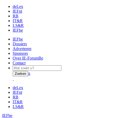
deLex
IEFnl
RB
IT&R
LS&R
IEFbe
IEFbe
Dossiers
Adverteren
Sponsors
Over IE-ForumBe
Contact
x
Zoeken
deLex
IEFnl
RB
IT&R
LS&R
IEFbe