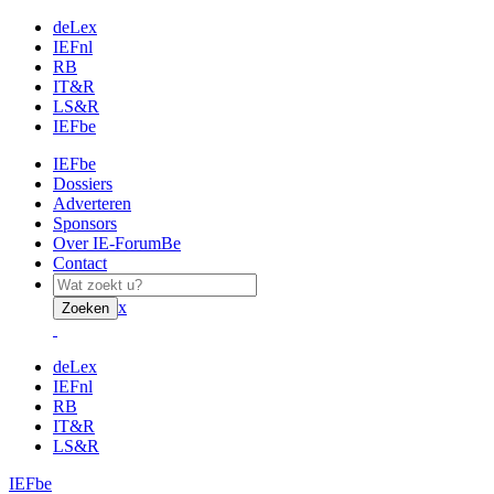
deLex
IEFnl
RB
IT&R
LS&R
IEFbe
IEFbe
Dossiers
Adverteren
Sponsors
Over IE-ForumBe
Contact
x
Zoeken
deLex
IEFnl
RB
IT&R
LS&R
IEFbe