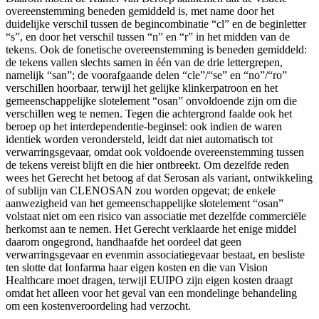
overeenstemming beneden gemiddeld is, met name door het
duidelijke verschil tussen de begincombinatie “cl” en de beginletter
“s”, en door het verschil tussen “n” en “r” in het midden van de
tekens. Ook de fonetische overeenstemming is beneden gemiddeld:
de tekens vallen slechts samen in één van de drie lettergrepen,
namelijk “san”; de voorafgaande delen “cle”/“se” en “no”/“ro”
verschillen hoorbaar, terwijl het gelijke klinkerpatroon en het
gemeenschappelijke slotelement “osan” onvoldoende zijn om die
verschillen weg te nemen. Tegen die achtergrond faalde ook het
beroep op het interdependentie-beginsel: ook indien de waren
identiek worden verondersteld, leidt dat niet automatisch tot
verwarringsgevaar, omdat ook voldoende overeenstemming tussen
de tekens vereist blijft en die hier ontbreekt. Om dezelfde reden
wees het Gerecht het betoog af dat Serosan als variant, ontwikkeling
of sublijn van CLENOSAN zou worden opgevat; de enkele
aanwezigheid van het gemeenschappelijke slotelement “osan”
volstaat niet om een risico van associatie met dezelfde commerciële
herkomst aan te nemen. Het Gerecht verklaarde het enige middel
daarom ongegrond, handhaafde het oordeel dat geen
verwarringsgevaar en evenmin associatiegevaar bestaat, en besliste
ten slotte dat Ionfarma haar eigen kosten en die van Vision
Healthcare moet dragen, terwijl EUIPO zijn eigen kosten draagt
omdat het alleen voor het geval van een mondelinge behandeling
om een kostenveroordeling had verzocht.