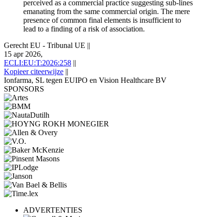
perceived as a commercial practice suggesting sub-lines
emanating from the same commercial origin. The mere
presence of common final elements is insufficient to
lead to a finding of a risk of association.
Gerecht EU - Tribunal UE
||
15 apr 2026,
ECLI:EU:T:2026:258
||
Kopieer citeerwijze
||
Ionfarma, SL tegen EUIPO en Vision Healthcare BV
SPONSORS
ADVERTENTIES