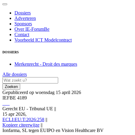
Dossiers
Adverteren
Sponsors
Over IE-ForumBe
Contact
Voorbeeld ICT Modelcontract
DOSSIERS
Merkenrecht - Droit des marques
Alle dossiers
Zoeken
Gepubliceerd op woensdag 15 april 2026
IEFBE 4189
Gerecht EU - Tribunal UE
||
15 apr 2026,
ECLI:EU:T:2026:258
||
Kopieer citeerwijze
||
Ionfarma, SL tegen EUIPO en Vision Healthcare BV