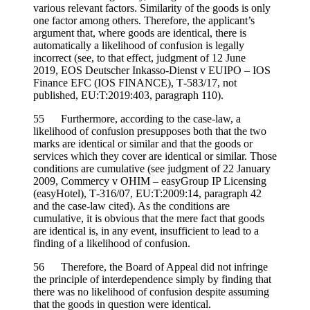
various relevant factors. Similarity of the goods is only
one factor among others. Therefore, the applicant’s
argument that, where goods are identical, there is
automatically a likelihood of confusion is legally
incorrect (see, to that effect, judgment of 12 June
2019, EOS Deutscher Inkasso-Dienst v EUIPO – IOS
Finance EFC (IOS FINANCE), T‑583/17, not
published, EU:T:2019:403, paragraph 110).
55 Furthermore, according to the case-law, a
likelihood of confusion presupposes both that the two
marks are identical or similar and that the goods or
services which they cover are identical or similar. Those
conditions are cumulative (see judgment of 22 January
2009, Commercy v OHIM – easyGroup IP Licensing
(easyHotel), T‑316/07, EU:T:2009:14, paragraph 42
and the case-law cited). As the conditions are
cumulative, it is obvious that the mere fact that goods
are identical is, in any event, insufficient to lead to a
finding of a likelihood of confusion.
56 Therefore, the Board of Appeal did not infringe
the principle of interdependence simply by finding that
there was no likelihood of confusion despite assuming
that the goods in question were identical.