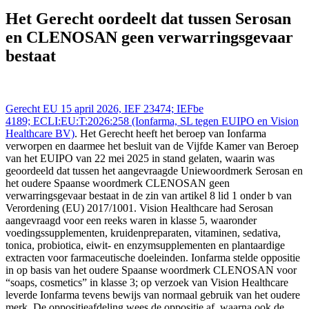
Gerecht EU - Tribunal UE 15 apr 2026,, IEFBE 4189;
ECLI:EU:T:2026:258 (Ionfarma, SL tegen EUIPO en Vision
Het Gerecht oordeelt dat tussen Serosan
Healthcare BV), https://redactie-delex.cshark.nl/artikelen/het-
en CLENOSAN geen verwarringsgevaar
gerecht-oordeelt-dat-tussen-serosan-en-clenosan-geen-
verwarringsgevaar-bestaat
bestaat
Gerecht EU 15 april 2026, IEF 23474; IEFbe
4189; ECLI:EU:T:2026:258 (Ionfarma, SL tegen EUIPO en Vision
Healthcare BV)
. Het Gerecht heeft het beroep van Ionfarma
verworpen en daarmee het besluit van de Vijfde Kamer van Beroep
van het EUIPO van 22 mei 2025 in stand gelaten, waarin was
geoordeeld dat tussen het aangevraagde Uniewoordmerk Serosan en
het oudere Spaanse woordmerk CLENOSAN geen
verwarringsgevaar bestaat in de zin van artikel 8 lid 1 onder b van
Verordening (EU) 2017/1001. Vision Healthcare had Serosan
aangevraagd voor een reeks waren in klasse 5, waaronder
voedingssupplementen, kruidenpreparaten, vitaminen, sedativa,
tonica, probiotica, eiwit- en enzymsupplementen en plantaardige
extracten voor farmaceutische doeleinden. Ionfarma stelde oppositie
in op basis van het oudere Spaanse woordmerk CLENOSAN voor
“soaps, cosmetics” in klasse 3; op verzoek van Vision Healthcare
leverde Ionfarma tevens bewijs van normaal gebruik van het oudere
merk. De oppositieafdeling wees de oppositie af, waarna ook de