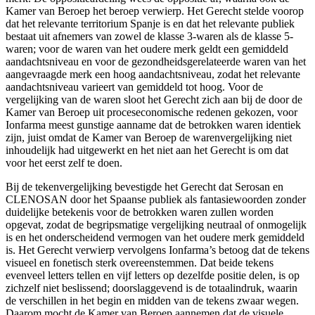
Kamer van Beroep het beroep verwierp. Het Gerecht stelde voorop
dat het relevante territorium Spanje is en dat het relevante publiek
bestaat uit afnemers van zowel de klasse 3-waren als de klasse 5-
waren; voor de waren van het oudere merk geldt een gemiddeld
aandachtsniveau en voor de gezondheidsgerelateerde waren van het
aangevraagde merk een hoog aandachtsniveau, zodat het relevante
aandachtsniveau varieert van gemiddeld tot hoog. Voor de
vergelijking van de waren sloot het Gerecht zich aan bij de door de
Kamer van Beroep uit proceseconomische redenen gekozen, voor
Ionfarma meest gunstige aanname dat de betrokken waren identiek
zijn, juist omdat de Kamer van Beroep de warenvergelijking niet
inhoudelijk had uitgewerkt en het niet aan het Gerecht is om dat
voor het eerst zelf te doen.
Bij de tekenvergelijking bevestigde het Gerecht dat Serosan en
CLENOSAN door het Spaanse publiek als fantasiewoorden zonder
duidelijke betekenis voor de betrokken waren zullen worden
opgevat, zodat de begripsmatige vergelijking neutraal of onmogelijk
is en het onderscheidend vermogen van het oudere merk gemiddeld
is. Het Gerecht verwierp vervolgens Ionfarma’s betoog dat de tekens
visueel en fonetisch sterk overeenstemmen. Dat beide tekens
evenveel letters tellen en vijf letters op dezelfde positie delen, is op
zichzelf niet beslissend; doorslaggevend is de totaalindruk, waarin
de verschillen in het begin en midden van de tekens zwaar wegen.
Daarom mocht de Kamer van Beroep aannemen dat de visuele