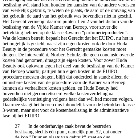
beslissing wél stand kon houden ten aanzien van de andere vereisten
van werkelijk gebruik, te weten de plaats, de aard of de omvang van
het gebruik; de aard van het gebruik was bovendien niet in geschil.
Het Gerecht vernietigt daarom punten 1 en 2 van het dictum van de
beslissing van de Vijfde Kamer van Beroep, voor zover die
betrekking hebben op de klasse 3-waren “parfumerieproducten”.
Wat de kosten betreft, bepaalt het Gerecht dat het EUIPO, nu het in
het ongelijk is gesteld, naast zijn eigen kosten ook de door Huda
Beauty in de procedure voor het Gerecht gemaakte kosten moet
dragen. De interveniënt, Norbert Schulz, die geen conclusie over de
kosten had genomen, draagt zijn eigen kosten. Voor zover Huda
Beauty ook opkwam tegen het deel van de beslissing van de Kamer
van Beroep waarbij partijen hun eigen kosten in de EUIPO-
procedure moesten dragen, blijft dat onderdeel in stand: alleen de
onmisbare kosten van de procedure voor de Kamer van Beroep
kunnen als verhaalbare kosten gelden, en Huda Beauty had
bovendien niet geconcretiseerd welke kostenverdeling na
gedeeltelijke vernietiging volgens haar dan wél had moeten volgen.
Daarmee slaagt het beroep dus inhoudelijk voor de betrokken klasse
3-waren, maar niet voor de kostenbeslissing in de administratieve
fase bij het EUIPO.
27 In de onderhavige zaak bevat de bestreden
beslissing slechts één punt, namelijk punt 52, dat onder
de kop "Duur en plaats van gebruik" staat en dus