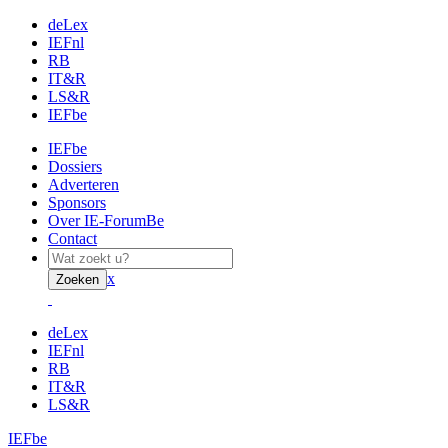
deLex
IEFnl
RB
IT&R
LS&R
IEFbe
IEFbe
Dossiers
Adverteren
Sponsors
Over IE-ForumBe
Contact
x
Zoeken
deLex
IEFnl
RB
IT&R
LS&R
IEFbe