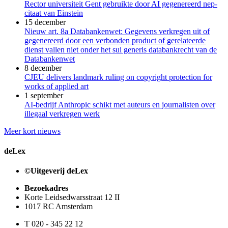
Rector universiteit Gent gebruikte door AI gegenereerd nep-
citaat van Einstein
15 december
Nieuw art. 8a Databankenwet: Gegevens verkregen uit of
gegenereerd door een verbonden product of gerelateerde
dienst vallen niet onder het sui generis databankrecht van de
Databankenwet
8 december
CJEU delivers landmark ruling on copyright protection for
works of applied art
1 september
AI-bedrijf Anthropic schikt met auteurs en journalisten over
illegaal verkregen werk
Meer kort nieuws
deLex
©Uitgeverij deLex
Bezoekadres
Korte Leidsedwarsstraat 12 II
1017 RC Amsterdam
T 020 - 345 22 12