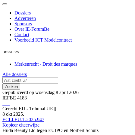
Dossiers
Adverteren
Sponsors
Over IE-ForumBe
Contact
Voorbeeld ICT Modelcontract
DOSSIERS
Merkenrecht - Droit des marques
Alle dossiers
Zoeken
Gepubliceerd op woensdag 8 april 2026
IEFBE 4183
Gerecht EU - Tribunal UE
||
8 okt 2025,
ECLI:EU:T:2025:947
||
Kopieer citeerwijze
||
Huda Beauty Ltd tegen EUIPO en Norbert Schulz