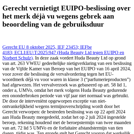
Gerecht EU - Tribunal UE 8 okt 2025,, IEFBE 4183;
ECLI:EU:T:2025:947 (Huda Beauty Ltd tegen EUIPO en Norbert
Gerecht vernietigt EUIPO-beslissing over
Schulz), https://redactie-delex.cshark.nl/artikelen/gerecht-vernietigt-
het merk déjà vu wegens gebrek aan
euipo-beslissing-over-het-merk-deja-vu-wegens-gebrek-aan-
beoordeling-van-de-gebruiksduur
beoordeling van de gebruiksduur
Gerecht EU 8 oktober 2025, IEF 23453; IEFbe
4183; ECLI:EU:T:2025:947 (Huda Beauty Ltd tegen EUIPO en
Norbert Schulz)
. In deze zaak vordert Huda Beauty Ltd op grond
van art. 263 VWEU gedeeltelijke nietigverklaring van een beslissing
van de Vijfde Kamer van Beroep van het EUIPO van 16 april 2024,
voor zover die beslissing de vervalvordering tegen het EU-
woordmerk déjà vu voor waren in klasse 3 (“parfumerieproducten”)
had afgewezen. Het vervalverzoek was gebaseerd op art. 58 lid 1,
onder a, UMVo, omdat het merk volgens Huda Beauty gedurende
een ononderbroken periode van vijf jaar niet normaal was gebruikt.
De door de interveniënt opgeworpen exceptie van niet-
ontvankelijkheid wegens termijnoverschrijding wordt door het
Gerecht verworpen: de bestreden beslissing was op 22 april 2024
aan Huda Beauty meegedeeld, zodat het op 2 juli 2024 ingestelde
beroep, rekening houdend met de beroepstermijn van twee maanden
van art. 72 lid 5 UMVo en de forfaitaire afstandstermijn van tien
dagen, tijdig was. Ten gronde stelt het Gerecht voorop dat werkelijk