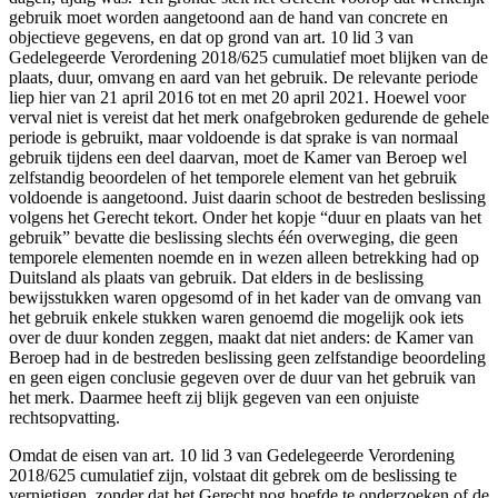
gebruik moet worden aangetoond aan de hand van concrete en
objectieve gegevens, en dat op grond van art. 10 lid 3 van
Gedelegeerde Verordening 2018/625 cumulatief moet blijken van de
plaats, duur, omvang en aard van het gebruik. De relevante periode
liep hier van 21 april 2016 tot en met 20 april 2021. Hoewel voor
verval niet is vereist dat het merk onafgebroken gedurende de gehele
periode is gebruikt, maar voldoende is dat sprake is van normaal
gebruik tijdens een deel daarvan, moet de Kamer van Beroep wel
zelfstandig beoordelen of het temporele element van het gebruik
voldoende is aangetoond. Juist daarin schoot de bestreden beslissing
volgens het Gerecht tekort. Onder het kopje “duur en plaats van het
gebruik” bevatte die beslissing slechts één overweging, die geen
temporele elementen noemde en in wezen alleen betrekking had op
Duitsland als plaats van gebruik. Dat elders in de beslissing
bewijsstukken waren opgesomd of in het kader van de omvang van
het gebruik enkele stukken waren genoemd die mogelijk ook iets
over de duur konden zeggen, maakt dat niet anders: de Kamer van
Beroep had in de bestreden beslissing geen zelfstandige beoordeling
en geen eigen conclusie gegeven over de duur van het gebruik van
het merk. Daarmee heeft zij blijk gegeven van een onjuiste
rechtsopvatting.
Omdat de eisen van art. 10 lid 3 van Gedelegeerde Verordening
2018/625 cumulatief zijn, volstaat dit gebrek om de beslissing te
vernietigen, zonder dat het Gerecht nog hoefde te onderzoeken of de