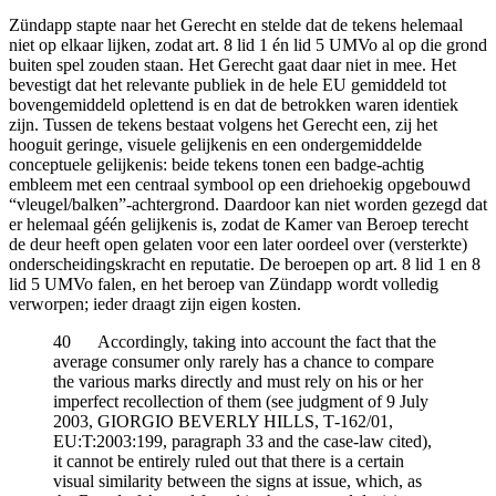
Zündapp stapte naar het Gerecht en stelde dat de tekens helemaal
niet op elkaar lijken, zodat art. 8 lid 1 én lid 5 UMVo al op die grond
buiten spel zouden staan. Het Gerecht gaat daar niet in mee. Het
bevestigt dat het relevante publiek in de hele EU gemiddeld tot
bovengemiddeld oplettend is en dat de betrokken waren identiek
zijn. Tussen de tekens bestaat volgens het Gerecht een, zij het
hooguit geringe, visuele gelijkenis en een ondergemiddelde
conceptuele gelijkenis: beide tekens tonen een badge-achtig
embleem met een centraal symbool op een driehoekig opgebouwd
“vleugel/balken”-achtergrond. Daardoor kan niet worden gezegd dat
er helemaal géén gelijkenis is, zodat de Kamer van Beroep terecht
de deur heeft open gelaten voor een later oordeel over (versterkte)
onderscheidingskracht en reputatie. De beroepen op art. 8 lid 1 en 8
lid 5 UMVo falen, en het beroep van Zündapp wordt volledig
verworpen; ieder draagt zijn eigen kosten.
40 Accordingly, taking into account the fact that the
average consumer only rarely has a chance to compare
the various marks directly and must rely on his or her
imperfect recollection of them (see judgment of 9 July
2003, GIORGIO BEVERLY HILLS, T‑162/01,
EU:T:2003:199, paragraph 33 and the case-law cited),
it cannot be entirely ruled out that there is a certain
visual similarity between the signs at issue, which, as