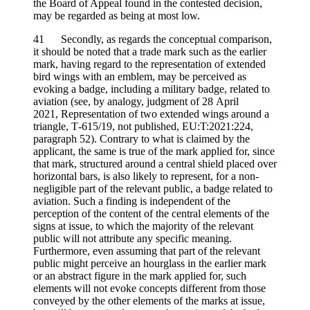
the Board of Appeal found in the contested decision,
may be regarded as being at most low.
41 Secondly, as regards the conceptual comparison,
it should be noted that a trade mark such as the earlier
mark, having regard to the representation of extended
bird wings with an emblem, may be perceived as
evoking a badge, including a military badge, related to
aviation (see, by analogy, judgment of 28 April
2021, Representation of two extended wings around a
triangle, T‑615/19, not published, EU:T:2021:224,
paragraph 52). Contrary to what is claimed by the
applicant, the same is true of the mark applied for, since
that mark, structured around a central shield placed over
horizontal bars, is also likely to represent, for a non-
negligible part of the relevant public, a badge related to
aviation. Such a finding is independent of the
perception of the content of the central elements of the
signs at issue, to which the majority of the relevant
public will not attribute any specific meaning.
Furthermore, even assuming that part of the relevant
public might perceive an hourglass in the earlier mark
or an abstract figure in the mark applied for, such
elements will not evoke concepts different from those
conveyed by the other elements of the marks at issue,