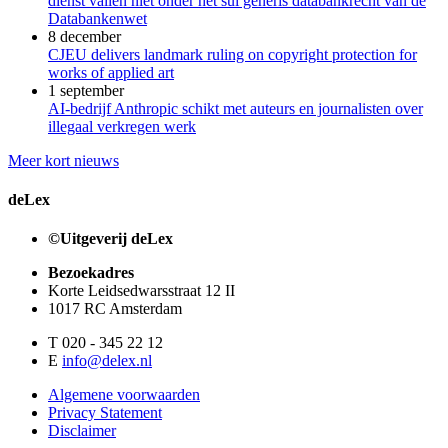
dienst vallen niet onder het sui generis databankrecht van de
Databankenwet
8 december
CJEU delivers landmark ruling on copyright protection for
works of applied art
1 september
AI-bedrijf Anthropic schikt met auteurs en journalisten over
illegaal verkregen werk
Meer kort nieuws
deLex
©Uitgeverij deLex
Bezoekadres
Korte Leidsedwarsstraat 12 II
1017 RC Amsterdam
T 020 - 345 22 12
E
info@delex.nl
Algemene voorwaarden
Privacy Statement
Disclaimer