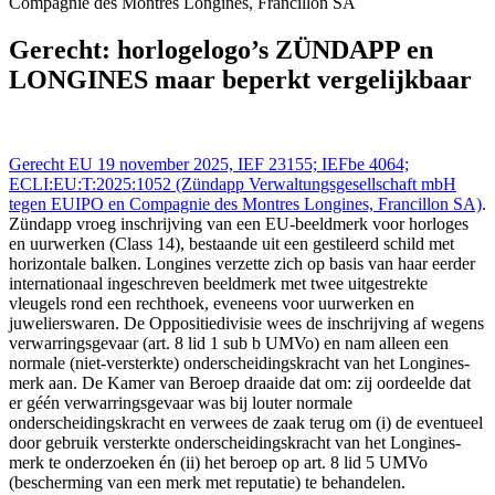
Compagnie des Montres Longines, Francillon SA
Gerecht EU - Tribunal UE 19 nov 2025,, IEFBE 4064;
ECLI:EU:T:2025:1052 (Zündapp Verwaltungsgesellschaft mbH
Gerecht: horlogelogo’s ZÜNDAPP en
tegen EUIPO en Compagnie des Montres Longines, Francillon SA),
LONGINES maar beperkt vergelijkbaar
https://redactie-delex.cshark.nl/artikelen/gerecht-horlogelogo-s-
zundapp-en-longines-maar-beperkt-vergelijkbaar
Gerecht EU 19 november 2025, IEF 23155; IEFbe 4064;
ECLI:EU:T:2025:1052 (Zündapp Verwaltungsgesellschaft mbH
tegen EUIPO en Compagnie des Montres Longines, Francillon SA)
.
Zündapp vroeg inschrijving van een EU-beeldmerk voor horloges
en uurwerken (Class 14), bestaande uit een gestileerd schild met
horizontale balken. Longines verzette zich op basis van haar eerder
internationaal ingeschreven beeldmerk met twee uitgestrekte
vleugels rond een rechthoek, eveneens voor uurwerken en
juwelierswaren. De Oppositiedivisie wees de inschrijving af wegens
verwarringsgevaar (art. 8 lid 1 sub b UMVo) en nam alleen een
normale (niet-versterkte) onderscheidingskracht van het Longines-
merk aan. De Kamer van Beroep draaide dat om: zij oordeelde dat
er géén verwarringsgevaar was bij louter normale
onderscheidingskracht en verwees de zaak terug om (i) de eventueel
door gebruik versterkte onderscheidingskracht van het Longines-
merk te onderzoeken én (ii) het beroep op art. 8 lid 5 UMVo
(bescherming van een merk met reputatie) te behandelen.