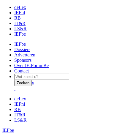
deLex
IEFnl
RB
IT&R
LS&R
IEFbe
IEFbe
Dossiers
Adverteren
Sponsors
Over IE-ForumBe
Contact
x
Zoeken
deLex
IEFnl
RB
IT&R
LS&R
IEFbe