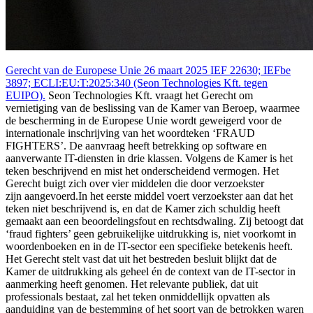
Gerecht van de Europese Unie 26 maart 2025 IEF 22630; IEFbe
3897; ECLI:EU:T:2025:340 (Seon Technologies Kft. tegen
EUIPO).
Seon Technologies Kft. vraagt het Gerecht om
vernietiging van de beslissing van de Kamer van Beroep, waarmee
de bescherming in de Europese Unie wordt geweigerd voor de
internationale inschrijving van het woordteken ‘FRAUD
FIGHTERS’. De aanvraag heeft betrekking op software en
aanverwante IT-diensten in drie klassen. Volgens de Kamer is het
teken beschrijvend en mist het onderscheidend vermogen. Het
Gerecht buigt zich over vier middelen die door verzoekster
zijn aangevoerd.In het eerste middel voert verzoekster aan dat het
teken niet beschrijvend is, en dat de Kamer zich schuldig heeft
gemaakt aan een beoordelingsfout en rechtsdwaling. Zij betoogt dat
‘fraud fighters’ geen gebruikelijke uitdrukking is, niet voorkomt in
woordenboeken en in de IT-sector een specifieke betekenis heeft.
Het Gerecht stelt vast dat uit het bestreden besluit blijkt dat de
Kamer de uitdrukking als geheel én de context van de IT-sector in
aanmerking heeft genomen. Het relevante publiek, dat uit
professionals bestaat, zal het teken onmiddellijk opvatten als
aanduiding van de bestemming of het soort van de betrokken waren