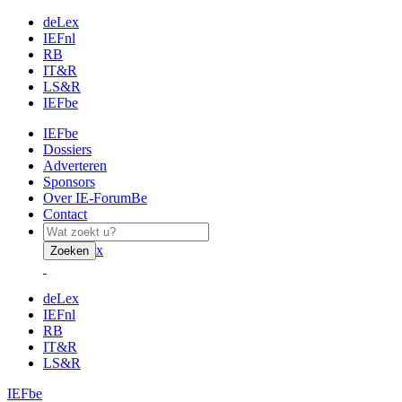
deLex
IEFnl
RB
IT&R
LS&R
IEFbe
IEFbe
Dossiers
Adverteren
Sponsors
Over IE-ForumBe
Contact
x
Zoeken
deLex
IEFnl
RB
IT&R
LS&R
IEFbe