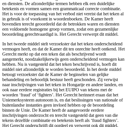
en diensten. De afzonderlijke termen hebben elk een duidelijke
betekenis en vormen samen een grammaticaal correcte combinatie.
Het is voor de toepassing van het verbod niet vereist dat het teken al
in gebruik is of voorkomt in woordenboeken. De Kamer heeft
bovendien terecht geoordeeld dat de betrokken waren en diensten
een voldoende homogene groep vormen, zodat een gezamenlijke
beoordeling gerechtvaardigd is. Het Gerecht verwerpt dit middel.
In het tweede middel stelt verzoekster dat het teken onderscheidend
vermogen heeft, en dat de Kamer dit ten onrechte heeft ontkend. Het
Gerecht merkt op dat een teken dat als beschrijvend wordt
aangemerkt, noodzakelijkerwijs geen onderscheidend vermogen kan
hebben. Nu is vastgesteld dat het teken beschrijvend is, hoeft dit
middel niet afzonderlijk te worden beoordeeld. In het derde middel
betoogt verzoekster dat de Kamer de beginselen van gelijke
behandeling en behoorlijk bestuur heeft geschonden. Zij verwijst
naar inschrijvingen van het teken in Hongarije en andere landen, en
ook naar eerdere registraties bij het EUIPO van tekens met de
woorden ‘fraud’ of ‘fighters’. Het Gerecht herinnert eraan dat het
Uniemerksysteem autonoom is, en dat beslissingen van nationale of
buitenlandse instanties geen invloed hebben op de beoordeling
binnen de Unie. De Kamer heeft de aangevoerde eerdere
inschrijvingen onderzocht en terecht vastgesteld dat geen van die
tekens dezelfde combinatie en betekenis heeft als ‘fraud fighters’.
Het Gerecht onderschrijft dit oordeel en verwerpt ook dit middel.