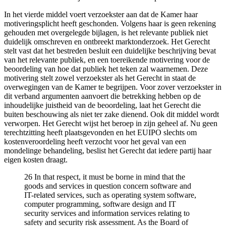
In het vierde middel voert verzoekster aan dat de Kamer haar
motiveringsplicht heeft geschonden. Volgens haar is geen rekening
gehouden met overgelegde bijlagen, is het relevante publiek niet
duidelijk omschreven en ontbreekt marktonderzoek. Het Gerecht
stelt vast dat het bestreden besluit een duidelijke beschrijving bevat
van het relevante publiek, en een toereikende motivering voor de
beoordeling van hoe dat publiek het teken zal waarnemen. Deze
motivering stelt zowel verzoekster als het Gerecht in staat de
overwegingen van de Kamer te begrijpen. Voor zover verzoekster in
dit verband argumenten aanvoert die betrekking hebben op de
inhoudelijke juistheid van de beoordeling, laat het Gerecht die
buiten beschouwing als niet ter zake dienend. Ook dit middel wordt
verworpen. Het Gerecht wijst het beroep in zijn geheel af. Nu geen
terechtzitting heeft plaatsgevonden en het EUIPO slechts om
kostenveroordeling heeft verzocht voor het geval van een
mondelinge behandeling, beslist het Gerecht dat iedere partij haar
eigen kosten draagt.
26 In that respect, it must be borne in mind that the
goods and services in question concern software and
IT-related services, such as operating system software,
computer programming, software design and IT
security services and information services relating to
safety and security risk assessment. As the Board of