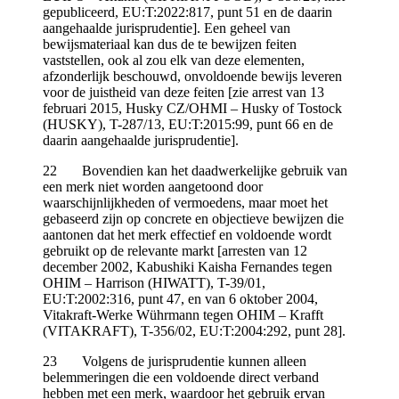
gepubliceerd, EU:T:2022:817, punt 51 en de daarin
aangehaalde jurisprudentie]. Een geheel van
bewijsmateriaal kan dus de te bewijzen feiten
vaststellen, ook al zou elk van deze elementen,
afzonderlijk beschouwd, onvoldoende bewijs leveren
voor de juistheid van deze feiten [zie arrest van 13
februari 2015, Husky CZ/OHMI – Husky of Tostock
(HUSKY), T-287/13, EU:T:2015:99, punt 66 en de
daarin aangehaalde jurisprudentie].
22 Bovendien kan het daadwerkelijke gebruik van
een merk niet worden aangetoond door
waarschijnlijkheden of vermoedens, maar moet het
gebaseerd zijn op concrete en objectieve bewijzen die
aantonen dat het merk effectief en voldoende wordt
gebruikt op de relevante markt [arresten van 12
december 2002, Kabushiki Kaisha Fernandes tegen
OHIM – Harrison (HIWATT), T-39/01,
EU:T:2002:316, punt 47, en van 6 oktober 2004,
Vitakraft-Werke Wührmann tegen OHIM – Krafft
(VITAKRAFT), T-356/02, EU:T:2004:292, punt 28].
23 Volgens de jurisprudentie kunnen alleen
belemmeringen die een voldoende direct verband
hebben met een merk, waardoor het gebruik ervan