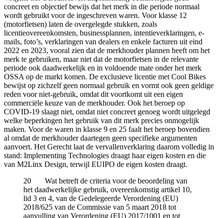
concreet en objectief bewijs dat het merk in die periode normaal
wordt gebruikt voor de ingeschreven waren. Voor klasse 12
(motorfietsen) laten de overgelegde stukken, zoals
licentieovereenkomsten, businessplannen, intentieverklaringen, e-
mails, foto’s, verklaringen van dealers en enkele facturen uit eind
2022 en 2023, vooral zien dat de merkhouder plannen heeft om het
merk te gebruiken, maar niet dat de motorfietsen in de relevante
periode ook daadwerkelijk en in voldoende mate onder het merk
OSSA op de markt komen. De exclusieve licentie met Cool Bikes
bewijst op zichzelf geen normaal gebruik en vormt ook geen geldige
reden voor niet-gebruik, omdat dit voortkomt uit een eigen
commerciële keuze van de merkhouder. Ook het beroep op
COVID-19 slaagt niet, omdat niet concreet genoeg wordt uitgelegd
welke beperkingen het gebruik van dit merk precies onmogelijk
maken. Voor de waren in klasse 9 en 25 faalt het beroep bovendien
al omdat de merkhouder daartegen geen specifieke argumenten
aanvoert. Het Gerecht laat de vervallenverklaring daarom volledig in
stand: Implementing Technologies draagt haar eigen kosten en die
van M2Linx Design, terwijl EUIPO de eigen kosten draagt.
20 Wat betreft de criteria voor de beoordeling van
het daadwerkelijke gebruik, overeenkomstig artikel 10,
lid 3 en 4, van de Gedelegeerde Verordening (EU)
2018/625 van de Commissie van 5 maart 2018 tot
aanvulling van Verordening (EU) 2017/1001 en tot