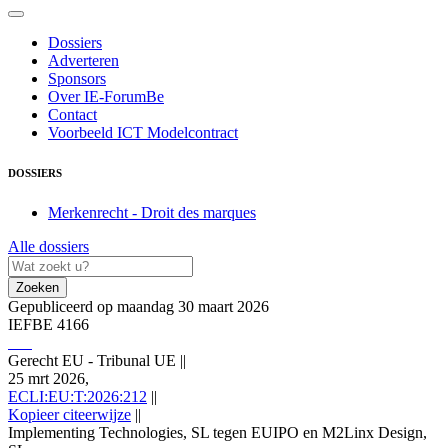
Dossiers
Adverteren
Sponsors
Over IE-ForumBe
Contact
Voorbeeld ICT Modelcontract
DOSSIERS
Merkenrecht - Droit des marques
Alle dossiers
Zoeken
Gepubliceerd op maandag 30 maart 2026
IEFBE 4166
Gerecht EU - Tribunal UE
||
25 mrt 2026,
ECLI:EU:T:2026:212
||
Kopieer citeerwijze
||
Implementing Technologies, SL tegen EUIPO en M2Linx Design,