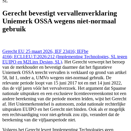
SL
Gerecht EU - Tribunal UE 25 mrt 2026,, IEFBE 4166;
ECLI:EU:T:2026:212 (Implementing Technologies, SL tegen
Gerecht bevestigt vervallenverklaring
EUIPO en M2Linx Design, SL), https://redactie-
Uniemerk OSSA wegens niet-normaal
delex.cshark.nl/artikelen/gerecht-bevestigt-vervallenverklaring-
uniemerk-ossa-wegens-niet-normaal-gebruik
gebruik
Gerecht EU 25 maart 2026, IEF 23416; IEFbe
4166; ECLI:EU:T:2026:212 (Implementing Technologies, SL tegen
EUIPO en M2Linx Design, SL)
. Het Gerecht verwerpt het beroep
van de merkhouder en bevestigt daarmee dat het figuratieve
Uniemerk OSSA terecht vervallen is verklaard op grond van artikel
58, lid 1, onder a, UMVo wegens niet-normaal gebruik. De
relevante periode loopt van 15 juni 2017 tot en met 14 juni 2022,
dus de vijf jaren vóór het vervalverzoek. Het argument dat Spaanse
nationale uitspraken en een exclusieve licentieovereenkomst tot een
andere berekening van die periode moeten leiden, wijst het Gerecht
af. Het Uniemerkenstelsel is autonoom, zodat nationale rechterlijke
uitspraken EUIPO en het Gerecht niet binden. Ook als er mogelijk
een rechtvaardiging voor niet-gebruik zou zijn, verandert dat de
berekening van die vijfjaarsperiode niet.
Volgens het Gerecht levert Implementing Technologies geen