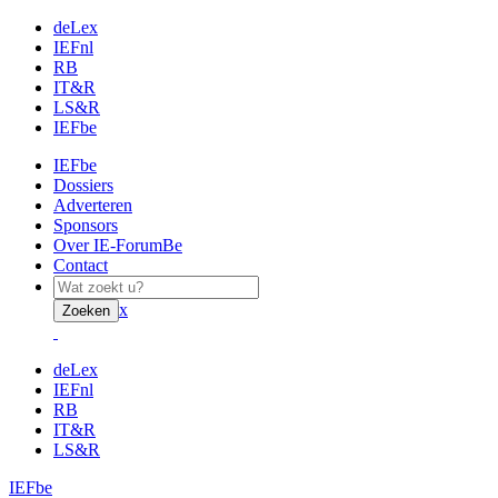
deLex
IEFnl
RB
IT&R
LS&R
IEFbe
IEFbe
Dossiers
Adverteren
Sponsors
Over IE-ForumBe
Contact
x
Zoeken
deLex
IEFnl
RB
IT&R
LS&R
IEFbe