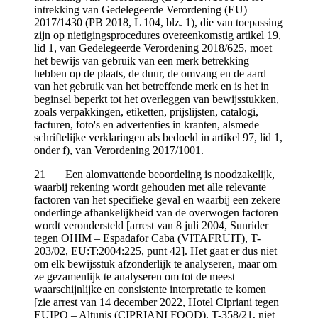
intrekking van Gedelegeerde Verordening (EU)
2017/1430 (PB 2018, L 104, blz. 1), die van toepassing
zijn op nietigingsprocedures overeenkomstig artikel 19,
lid 1, van Gedelegeerde Verordening 2018/625, moet
het bewijs van gebruik van een merk betrekking
hebben op de plaats, de duur, de omvang en de aard
van het gebruik van het betreffende merk en is het in
beginsel beperkt tot het overleggen van bewijsstukken,
zoals verpakkingen, etiketten, prijslijsten, catalogi,
facturen, foto's en advertenties in kranten, alsmede
schriftelijke verklaringen als bedoeld in artikel 97, lid 1,
onder f), van Verordening 2017/1001.
21 Een alomvattende beoordeling is noodzakelijk,
waarbij rekening wordt gehouden met alle relevante
factoren van het specifieke geval en waarbij een zekere
onderlinge afhankelijkheid van de overwogen factoren
wordt verondersteld [arrest van 8 juli 2004, Sunrider
tegen OHIM – Espadafor Caba (VITAFRUIT), T-
203/02, EU:T:2004:225, punt 42]. Het gaat er dus niet
om elk bewijsstuk afzonderlijk te analyseren, maar om
ze gezamenlijk te analyseren om tot de meest
waarschijnlijke en consistente interpretatie te komen
[zie arrest van 14 december 2022, Hotel Cipriani tegen
EUIPO – Altunis (CIPRIANI FOOD), T-358/21, niet