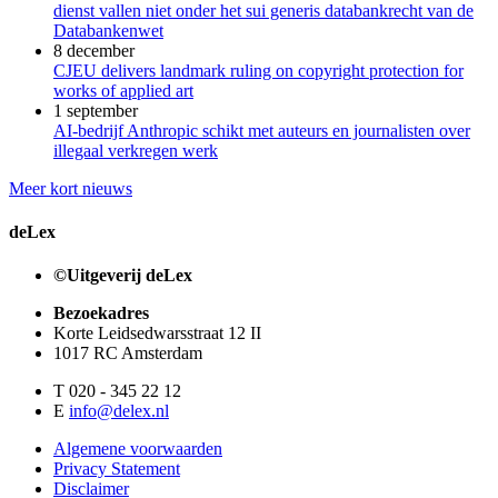
dienst vallen niet onder het sui generis databankrecht van de
Databankenwet
8 december
CJEU delivers landmark ruling on copyright protection for
works of applied art
1 september
AI-bedrijf Anthropic schikt met auteurs en journalisten over
illegaal verkregen werk
Meer kort nieuws
deLex
©Uitgeverij deLex
Bezoekadres
Korte Leidsedwarsstraat 12 II
1017 RC Amsterdam
T 020 - 345 22 12
E
info@delex.nl
Algemene voorwaarden
Privacy Statement
Disclaimer