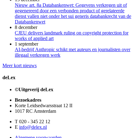
Nieuw art. 8a Databankenwet: Gegevens verkregen uit of
gegenereerd door een verbonden product of gerelateerde
dienst vallen niet onder het sui generis databankrecht van de
Databankenwet
8 december
CJEU delivers landmark ruling on copyright protection for
works of applied art
1 september
AI-bedrijf Anthropic schikt met auteurs en journalisten over
illegaal verkregen werk
Meer kort nieuws
deLex
©Uitgeverij deLex
Bezoekadres
Korte Leidsedwarsstraat 12 II
1017 RC Amsterdam
T 020 - 345 22 12
E
info@delex.nl
Algemene voorwaarden