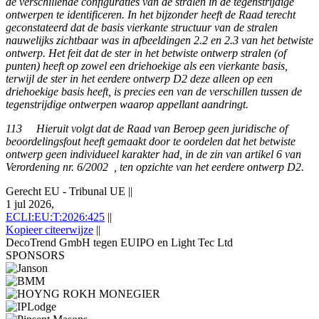
de verschillende configuraties van de stralen in de tegenstrijdige
ontwerpen te identificeren. In het bijzonder heeft de Raad terecht
geconstateerd dat de basis vierkante structuur van de stralen
nauwelijks zichtbaar was in afbeeldingen 2.2 en 2.3 van het betwiste
ontwerp. Het feit dat de ster in het betwiste ontwerp stralen (of
punten) heeft op zowel een driehoekige als een vierkante basis,
terwijl de ster in het eerdere ontwerp D2 deze alleen op een
driehoekige basis heeft, is precies een van de verschillen tussen de
tegenstrijdige ontwerpen waarop appellant aandringt.
113 Hieruit volgt dat de Raad van Beroep geen juridische of
beoordelingsfout heeft gemaakt door te oordelen dat het betwiste
ontwerp geen individueel karakter had, in de zin van artikel 6 van
Verordening nr. 6/2002 , ten opzichte van het eerdere ontwerp D2.
Gerecht EU - Tribunal UE
||
1 jul 2026,
ECLI:EU:T:2026:425
||
Kopieer citeerwijze
||
DecoTrend GmbH tegen EUIPO en Light Tec Ltd
SPONSORS