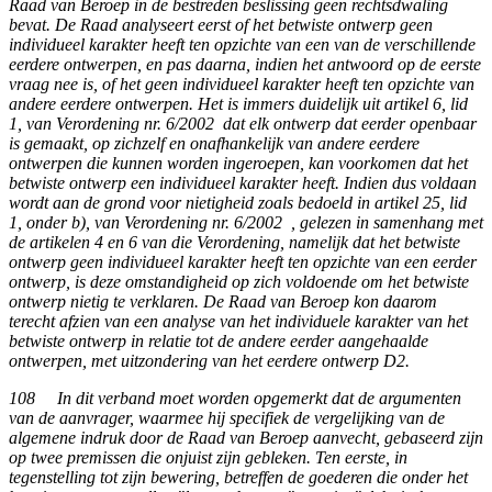
Raad van Beroep in de bestreden beslissing geen rechtsdwaling
bevat. De Raad analyseert eerst of het betwiste ontwerp geen
individueel karakter heeft ten opzichte van een van de verschillende
eerdere ontwerpen, en pas daarna, indien het antwoord op de eerste
vraag nee is, of het geen individueel karakter heeft ten opzichte van
andere eerdere ontwerpen. Het is immers duidelijk uit artikel 6, lid
1, van Verordening nr. 6/2002 dat elk ontwerp dat eerder openbaar
is gemaakt, op zichzelf en onafhankelijk van andere eerdere
ontwerpen die kunnen worden ingeroepen, kan voorkomen dat het
betwiste ontwerp een individueel karakter heeft. Indien dus voldaan
wordt aan de grond voor nietigheid zoals bedoeld in artikel 25, lid
1, onder b), van Verordening nr. 6/2002 , gelezen in samenhang met
de artikelen 4 en 6 van die Verordening, namelijk dat het betwiste
ontwerp geen individueel karakter heeft ten opzichte van een eerder
ontwerp, is deze omstandigheid op zich voldoende om het betwiste
ontwerp nietig te verklaren. De Raad van Beroep kon daarom
terecht afzien van een analyse van het individuele karakter van het
betwiste ontwerp in relatie tot de andere eerder aangehaalde
ontwerpen, met uitzondering van het eerdere ontwerp D2.
108 In dit verband moet worden opgemerkt dat de argumenten
van de aanvrager, waarmee hij specifiek de vergelijking van de
algemene indruk door de Raad van Beroep aanvecht, gebaseerd zijn
op twee premissen die onjuist zijn gebleken. Ten eerste, in
tegenstelling tot zijn bewering, betreffen de goederen die onder het