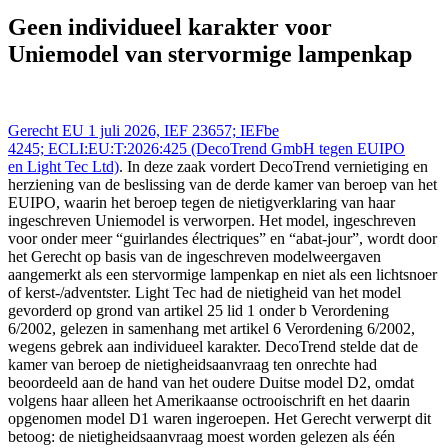
Gerecht EU - Tribunal UE 1 jul 2026,, IEFBE 4245;
ECLI:EU:T:2026:425 (DecoTrend GmbH tegen EUIPO en Light
Geen individueel karakter voor
Tec Ltd), https://redactie-delex.cshark.nl/artikelen/geen-individueel-
Uniemodel van stervormige lampenkap
karakter-voor-uniemodel-van-stervormige-lampenkap
Gerecht EU 1 juli 2026, IEF 23657; IEFbe
4245; ECLI:EU:T:2026:425 (DecoTrend GmbH tegen EUIPO
en Light Tec Ltd)
. In deze zaak vordert DecoTrend vernietiging en
herziening van de beslissing van de derde kamer van beroep van het
EUIPO, waarin het beroep tegen de nietigverklaring van haar
ingeschreven Uniemodel is verworpen. Het model, ingeschreven
voor onder meer “guirlandes électriques” en “abat-jour”, wordt door
het Gerecht op basis van de ingeschreven modelweergaven
aangemerkt als een stervormige lampenkap en niet als een lichtsnoer
of kerst-/adventster. Light Tec had de nietigheid van het model
gevorderd op grond van artikel 25 lid 1 onder b Verordening
6/2002, gelezen in samenhang met artikel 6 Verordening 6/2002,
wegens gebrek aan individueel karakter. DecoTrend stelde dat de
kamer van beroep de nietigheidsaanvraag ten onrechte had
beoordeeld aan de hand van het oudere Duitse model D2, omdat
volgens haar alleen het Amerikaanse octrooischrift en het daarin
opgenomen model D1 waren ingeroepen. Het Gerecht verwerpt dit
betoog: de nietigheidsaanvraag moest worden gelezen als één