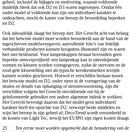
geheel, inclusief de bijlagen en motivering, waaruit voldoende
duidelijk bleek dat ook D2 en D3 waren ingeroepen. Omdat één
ouder model al voldoende kan zijn om individueel karakter te
ontkrachten, mocht de kamer van beroep de beoordeling beperken
tot D2.
Ook inhoudelijk slaagt het beroep niet. Het Gerecht acht van belang
dat het betwiste model moet worden beoordeeld aan de hand van de
ingeschreven modelweergaven; aanvullende foto’s van feitelijk
verhandelde producten kunnen hoogstens illustratief zijn en waren
hier niet beslissend. Voor lampenkappen bestaat bovendien geen
beperkte ontwerpvrijheid: een lampenkap kan in uiteenlopende
vormen en kleuren worden vormgegeven, zodat de stervorm en de
rood-gele kleurstelling niet als typische kerstkenmerken terzijde
kunnen worden geschoven. Hoewel er verschillen bestaan tussen
het betwiste model en D2, onder meer in de vormgeving van de
stralen en details van ophanging of stroomvoorziening, zijn die
verschillen volgens het Gerecht onvoldoende om bij de
geïnformeerde gebruiker een andere algemene indruk te wekken.
Het Gerecht bevestigt daarom dat het model geen individueel
karakter heeft ten opzichte van D2, verwerpt beide middelen en
wijst het beroep in zijn geheel af; DecoTrend wordt veroordeeld in
de kosten van Light Tec, terwijl het EUIPO zijn eigen kosten draagt.
25 Ten eerste moet worden opgemerkt dat de benadering van de