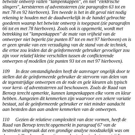
betwiste ontwerp vallen "lampenkappen", en niet "elektrische
slingers", kerststerren of adventssterren (zie paragrafen 63 tot en
met 78 en 92 hierboven). Ten tweede is het in dit geval niet nodig
rekening te houden met de daadwerkelijk in de handel gebrachte
goederen waarop het betwiste ontwerp is toegepast (zie paragrafen
66 tot en met 78 hierboven). Zoals ook is opgemerkt, wordt met
betrekking tot "lampenkappen" de mate van vrijheid van de
ontwerper niet beperkt (zie punten 87 tot en met 97 hierboven) en is
er geen sprake van een verzadiging van de stand van de techniek,
die ertoe zou leiden dat de geïnformeerde gebruiker gevoeliger zou
zijn voor relatief kleine verschillen tussen de conflicterende
ontwerpen of modellen (zie punten 93 tot en met 97 hierboven).
109 In deze omstandigheden heeft de aanvrager ongelijk door te
stellen dat de geïnformeerde gebruiker de stervorm van delen van
de tegenstrijdige ontwerpen en de rode en gele kleuren als typisch
voor kerst- of adventssterren zal beschouwen. Zoals de Raad van
Beroep terecht opmerkte, kunnen lampenkappen elke vorm en kleur
hebben. Aangezien dit kenmerken zijn waarvoor een zekere variatie
bestaat, zal de geïnformeerde gebruiker er niet minder aandacht
aan besteden dan aan andere kenmerken van de ontwerpen.
110 Gezien de relatieve complexiteit van deze vormen, heeft de
Raad van Beroep terecht opgemerkt in paragraaf 67 van de
bestreden uitspraak dat een grondige analyse noodzakelijk was om