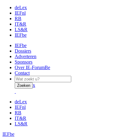
deLex
IEFnl
RB
IT&R
LS&R
IEFbe
IEFbe
Dossiers
Adverteren
Sponsors
Over IE-ForumBe
Contact
x
Zoeken
deLex
IEFnl
RB
IT&R
LS&R
IEFbe