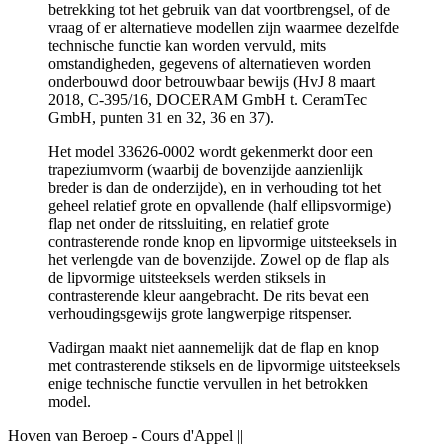
betrekking tot het gebruik van dat voortbrengsel, of de
vraag of er alternatieve modellen zijn waarmee dezelfde
technische functie kan worden vervuld, mits
omstandigheden, gegevens of alternatieven worden
onderbouwd door betrouwbaar bewijs (HvJ 8 maart
2018, C-395/16, DOCERAM GmbH t. CeramTec
GmbH, punten 31 en 32, 36 en 37).
Het model 33626-0002 wordt gekenmerkt door een
trapeziumvorm (waarbij de bovenzijde aanzienlijk
breder is dan de onderzijde), en in verhouding tot het
geheel relatief grote en opvallende (half ellipsvormige)
flap net onder de ritssluiting, en relatief grote
contrasterende ronde knop en lipvormige uitsteeksels in
het verlengde van de bovenzijde. Zowel op de flap als
de lipvormige uitsteeksels werden stiksels in
contrasterende kleur aangebracht. De rits bevat een
verhoudingsgewijs grote langwerpige ritspenser.
Vadirgan maakt niet aannemelijk dat de flap en knop
met contrasterende stiksels en de lipvormige uitsteeksels
enige technische functie vervullen in het betrokken
model.
Hoven van Beroep - Cours d'Appel
||