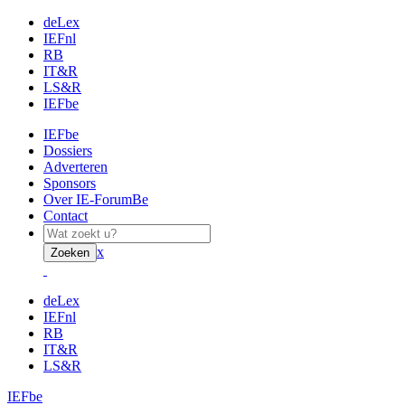
deLex
IEFnl
RB
IT&R
LS&R
IEFbe
IEFbe
Dossiers
Adverteren
Sponsors
Over IE-ForumBe
Contact
x
Zoeken
deLex
IEFnl
RB
IT&R
LS&R
IEFbe