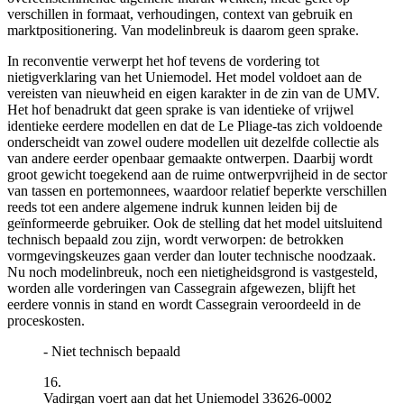
verschillen in formaat, verhoudingen, context van gebruik en
marktpositionering. Van modelinbreuk is daarom geen sprake.
In reconventie verwerpt het hof tevens de vordering tot
nietigverklaring van het Uniemodel. Het model voldoet aan de
vereisten van nieuwheid en eigen karakter in de zin van de UMV.
Het hof benadrukt dat geen sprake is van identieke of vrijwel
identieke eerdere modellen en dat de Le Pliage-tas zich voldoende
onderscheidt van zowel oudere modellen uit dezelfde collectie als
van andere eerder openbaar gemaakte ontwerpen. Daarbij wordt
groot gewicht toegekend aan de ruime ontwerpvrijheid in de sector
van tassen en portemonnees, waardoor relatief beperkte verschillen
reeds tot een andere algemene indruk kunnen leiden bij de
geïnformeerde gebruiker. Ook de stelling dat het model uitsluitend
technisch bepaald zou zijn, wordt verworpen: de betrokken
vormgevingskeuzes gaan verder dan louter technische noodzaak.
Nu noch modelinbreuk, noch een nietigheidsgrond is vastgesteld,
worden alle vorderingen van Cassegrain afgewezen, blijft het
eerdere vonnis in stand en wordt Cassegrain veroordeeld in de
proceskosten.
- Niet technisch bepaald
16.
Vadirgan voert aan dat het Uniemodel 33626-0002