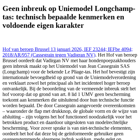
Hoven van Beroep - Cours d'Appel 13 jan 2026,, IEFBE 4094;
(Cassegrain tegen Vadigran NV), https://redactie-
Geen inbreuk op Uniemodel Longchamp-
delex.cshark.nl/artikelen/geen-inbreuk-op-uniemodel-longchamp-
tas: technisch bepaalde kenmerken en
tas-technisch-bepaalde-kenmerken-en-voldoende-eigen-karakter
voldoende eigen karakter
Hof van beroep Brussel 13 januari 2026, IEF 23244; IEFbe 4094;
2018/AR/957 (Cassegrain tegen Vadigran NV)
. Het Hof van beroep
Brussel oordeelt dat Vadirgan NV met haar hondenpoepzakhouders
geen inbreuk maakt op het Uniemodel van Jean Cassegrain SAS
(Longchamp) voor de bekende Le Pliage-tas. Het hof bevestigt zijn
internationale bevoegdheid op grond van de Uniemodelverordening
en verklaart zowel het principaal als het incidenteel hoger beroep
ontvankelijk. Bij de beoordeling van de vermeende inbreuk stelt het
hof voorop dat op grond van art. 8 lid 1 UMV geen bescherming
toekomt aan kenmerken die uitsluitend door hun technische functie
worden bepaald. De door Cassegrain aangevoerde overeenkomsten
– waaronder de flap met drukknop, de globale vorm en de wijze van
afsluiting – zijn volgens het hof functioneel noodzakelijk voor het
betrokken product en daardoor uitgesloten van modelrechtelijke
bescherming. Voor zover sprake is van niet-technische elementen,
oordeelt het hof dat deze bij de geïnformeerde gebruiker geen
overeenstemmende algemene indruk wekken, mede gelet op