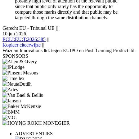
possibly high level of attention of the relevant public,
since that public only rarely has the opportunity to
compare those marks directly and that public may be
targeted through the same distribution channels.
Gerecht EU - Tribunal UE
||
10 jun 2026,
ECLI:EU:T:2026:385
||
Kopieer citeerwijze
||
Wazdan Innovations ltd. tegen EUIPO en Push Gaming Product ltd.
SPONSORS
ADVERTENTIES