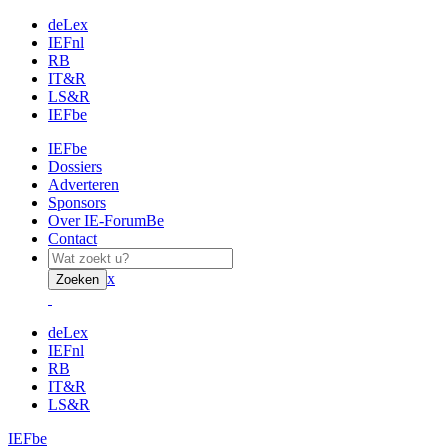
deLex
IEFnl
RB
IT&R
LS&R
IEFbe
IEFbe
Dossiers
Adverteren
Sponsors
Over IE-ForumBe
Contact
x
Zoeken
deLex
IEFnl
RB
IT&R
LS&R
IEFbe