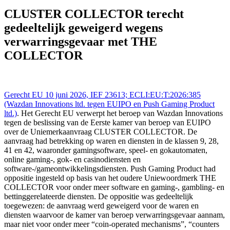
Gerecht EU - Tribunal UE 10 jun 2026,, IEFBE 4235;
ECLI:EU:T:2026:385 (Wazdan Innovations ltd. tegen EUIPO en
CLUSTER COLLECTOR terecht
Push Gaming Product ltd.), https://redactie-
gedeeltelijk geweigerd wegens
delex.cshark.nl/artikelen/cluster-collector-terecht-gedeeltelijk-
geweigerd-wegens-verwarringsgevaar-met-the-collector
verwarringsgevaar met THE
COLLECTOR
Gerecht EU 10 juni 2026, IEF 23613; ECLI:EU:T:2026:385
(Wazdan Innovations ltd. tegen EUIPO en Push Gaming Product
ltd.)
. Het Gerecht EU verwerpt het beroep van Wazdan Innovations
tegen de beslissing van de Eerste kamer van beroep van EUIPO
over de Uniemerkaanvraag CLUSTER COLLECTOR. De
aanvraag had betrekking op waren en diensten in de klassen 9, 28,
41 en 42, waaronder gamingsoftware, speel- en gokautomaten,
online gaming-, gok- en casinodiensten en
software-/gameontwikkelingsdiensten. Push Gaming Product had
oppositie ingesteld op basis van het oudere Uniewoordmerk THE
COLLECTOR voor onder meer software en gaming-, gambling- en
bettinggerelateerde diensten. De oppositie was gedeeltelijk
toegewezen: de aanvraag werd geweigerd voor de waren en
diensten waarvoor de kamer van beroep verwarringsgevaar aannam,
maar niet voor onder meer “coin-operated mechanisms”, “counters