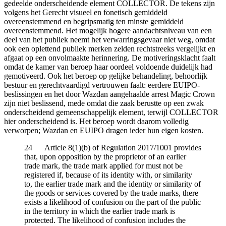
gedeelde onderscheidende element COLLECTOR. De tekens zijn
volgens het Gerecht visueel en fonetisch gemiddeld
overeenstemmend en begripsmatig ten minste gemiddeld
overeenstemmend. Het mogelijk hogere aandachtsniveau van een
deel van het publiek neemt het verwarringsgevaar niet weg, omdat
ook een oplettend publiek merken zelden rechtstreeks vergelijkt en
afgaat op een onvolmaakte herinnering. De motiveringsklacht faalt
omdat de kamer van beroep haar oordeel voldoende duidelijk had
gemotiveerd. Ook het beroep op gelijke behandeling, behoorlijk
bestuur en gerechtvaardigd vertrouwen faalt: eerdere EUIPO-
beslissingen en het door Wazdan aangehaalde arrest Magic Crown
zijn niet beslissend, mede omdat die zaak berustte op een zwak
onderscheidend gemeenschappelijk element, terwijl COLLECTOR
hier onderscheidend is. Het beroep wordt daarom volledig
verworpen; Wazdan en EUIPO dragen ieder hun eigen kosten.
24 Article 8(1)(b) of Regulation 2017/1001 provides
that, upon opposition by the proprietor of an earlier
trade mark, the trade mark applied for must not be
registered if, because of its identity with, or similarity
to, the earlier trade mark and the identity or similarity of
the goods or services covered by the trade marks, there
exists a likelihood of confusion on the part of the public
in the territory in which the earlier trade mark is
protected. The likelihood of confusion includes the