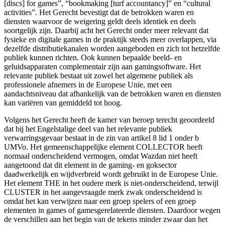
[discs] for games”, “bookmaking [turf accountancy]” en “cultural
activities”. Het Gerecht bevestigt dat de betrokken waren en
diensten waarvoor de weigering geldt deels identiek en deels
soortgelijk zijn. Daarbij acht het Gerecht onder meer relevant dat
fysieke en digitale games in de praktijk steeds meer overlappen, via
dezelfde distributiekanalen worden aangeboden en zich tot hetzelfde
publiek kunnen richten. Ook kunnen bepaalde beeld- en
geluidsapparaten complementair zijn aan gamingsoftware. Het
relevante publiek bestaat uit zowel het algemene publiek als
professionele afnemers in de Europese Unie, met een
aandachtsniveau dat afhankelijk van de betrokken waren en diensten
kan variëren van gemiddeld tot hoog.
Volgens het Gerecht heeft de kamer van beroep terecht geoordeeld
dat bij het Engelstalige deel van het relevante publiek
verwarringsgevaar bestaat in de zin van artikel 8 lid 1 onder b
UMVo. Het gemeenschappelijke element COLLECTOR heeft
normaal onderscheidend vermogen, omdat Wazdan niet heeft
aangetoond dat dit element in de gaming- en goksector
daadwerkelijk en wijdverbreid wordt gebruikt in de Europese Unie.
Het element THE in het oudere merk is niet-onderscheidend, terwijl
CLUSTER in het aangevraagde merk zwak onderscheidend is
omdat het kan verwijzen naar een groep spelers of een groep
elementen in games of gamesgerelateerde diensten. Daardoor wegen
de verschillen aan het begin van de tekens minder zwaar dan het