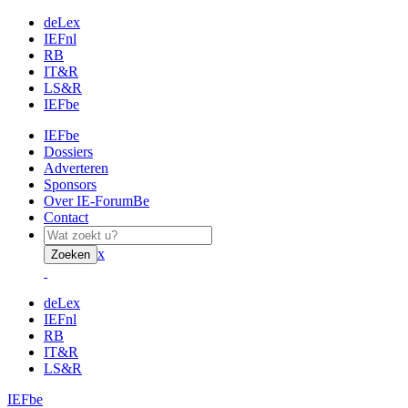
deLex
IEFnl
RB
IT&R
LS&R
IEFbe
IEFbe
Dossiers
Adverteren
Sponsors
Over IE-ForumBe
Contact
x
Zoeken
deLex
IEFnl
RB
IT&R
LS&R
IEFbe