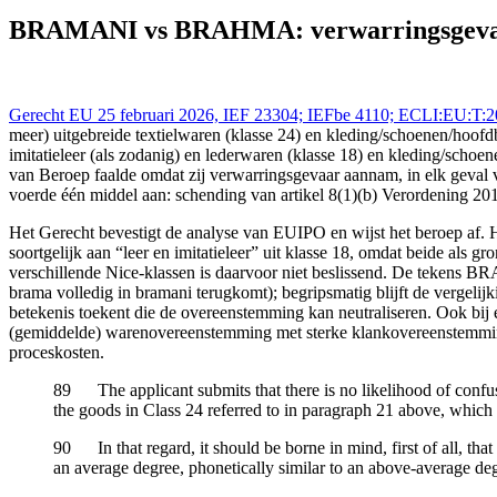
Gerecht EU - Tribunal UE 25 feb 2026,, IEFBE 4110; ECLI:EU:T:202
mode-en-textielwaren
BRAMANI vs BRAHMA: verwarringsgevaar
Gerecht EU 25 februari 2026, IEF 23304; IEFbe 4110; ECLI:EU:T
meer) uitgebreide textielwaren (klasse 24) en kleding/schoenen/hoo
imitatieleer (als zodanig) en lederwaren (klasse 18) en kleding/scho
van Beroep faalde omdat zij verwarringsgevaar aannam, in elk geval 
voerde één middel aan: schending van artikel 8(1)(b) Verordening 20
Het Gerecht bevestigt de analyse van EUIPO en wijst het beroep af. He
soortgelijk aan “leer en imitatieleer” uit klasse 18, omdat beide als g
verschillende Nice-klassen is daarvoor niet beslissend. De tekens 
brama volledig in bramani terugkomt); begripsmatig blijft de vergeli
betekenis toekent die de overeenstemming kan neutraliseren. Ook bij 
(gemiddelde) warenovereenstemming met sterke klankovereenstemming. 
proceskosten.
89 The applicant submits that there is no likelihood of confusio
the goods in Class 24 referred to in paragraph 21 above, which 
90 In that regard, it should be borne in mind, first of all, that
an average degree, phonetically similar to an above-average de