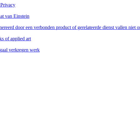
 Privacy
at van Einstein
reerd door een verbonden product of gerelateerde dienst vallen niet 
s of applied art
legaal verkregen werk