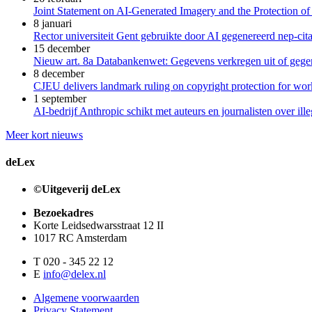
Joint Statement on AI-Generated Imagery and the Protection of
8 januari
Rector universiteit Gent gebruikte door AI gegenereerd nep-cita
15 december
Nieuw art. 8a Databankenwet: Gegevens verkregen uit of gegene
8 december
CJEU delivers landmark ruling on copyright protection for work
1 september
AI-bedrijf Anthropic schikt met auteurs en journalisten over il
Meer kort nieuws
deLex
©Uitgeverij deLex
Bezoekadres
Korte Leidsedwarsstraat 12 II
1017 RC Amsterdam
T 020 - 345 22 12
E
info@delex.nl
Algemene voorwaarden
Privacy Statement