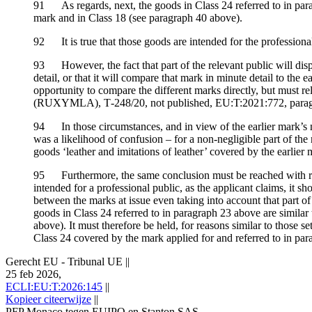
91 As regards, next, the goods in Class 24 referred to in parag
mark and in Class 18 (see paragraph 40 above).
92 It is true that those goods are intended for the professional
93 However, the fact that part of the relevant public will disp
detail, or that it will compare that mark in minute detail to the 
opportunity to compare the different marks directly, but must 
(RUXYMLA), T‑248/20, not published, EU:T:2021:772, paragra
94 In those circumstances, and in view of the earlier mark’s nor
was a likelihood of confusion – for a non-negligible part of the 
goods ‘leather and imitations of leather’ covered by the earlier 
95 Furthermore, the same conclusion must be reached with rega
intended for a professional public, as the applicant claims, it s
between the marks at issue even taking into account that part of
goods in Class 24 referred to in paragraph 23 above are similar 
above). It must therefore be held, for reasons similar to those se
Class 24 covered by the mark applied for and referred to in par
Gerecht EU - Tribunal UE
||
25 feb 2026,
ECLI:EU:T:2026:145
||
Kopieer citeerwijze
||
PFP Monaco tegen EUIPO en Stanton SAS