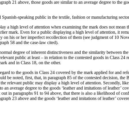
raph 21 above, those goods are similar to an average degree to the goods
 Spanish-speaking public in the textile, fashion or manufacturing sector
lay a high level of attention when examining the mark does not mean th
earlier mark. Even for a public displaying a high level of attention, it r
rely on his or her imperfect recollection of them (see judgment of 10 
ph 58 and the case-law cited).
mal degree of inherent distinctiveness and the similarity between the s
relevant public at least – in relation to the contested goods in Class 24
mark and in Class 18, on the other.
rd to the goods in Class 24 covered by the mark applied for and refe
hould be noted, first, that, in paragraph 85 of the contested decision, th
 the relevant public may display a high level of attention. Secondly, lik
to an average degree to the goods ‘leather and imitations of leather’ co
t out in paragraphs 91 to 94 above, that there is also a likelihood of conf
agraph 23 above and the goods ‘leather and imitations of leather’ covere