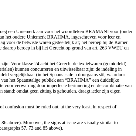
lex.cshark.nl/artikelen/bramani-vs-brahma-verwarringsgevaar-voor-
roeg een Uniemerk aan voor het woordteken BRAMANI voor (onder
is van het oudere Uniemerk BRAHMA, ingeschreven voor leer en
ag voor de betwiste waren gedeeltelijk af; het beroep bij de Kamer
de daarop beroep in bij het Gerecht op grond van art. 263 VWEU en
k zijn. Voor klasse 24 acht het Gerecht de textielwaren (gemiddeld)
erialen) kunnen concurreren en uitwisselbaar zijn; de indeling in
d vergelijkbaar (in het Spaans is de h doorgaans stil, waardoor
deel van het Spaanstalige publiek aan “BRAHMA” een duidelijke
mte voor verwarring door imperfecte herinnering en de combinatie van
stand; omdat geen zitting is gehouden, draagt ieder zijn eigen
f confusion must be ruled out, at the very least, in respect of
 86 above). Moreover, the signs at issue are visually similar to
 paragraphs 57, 73 and 85 above).