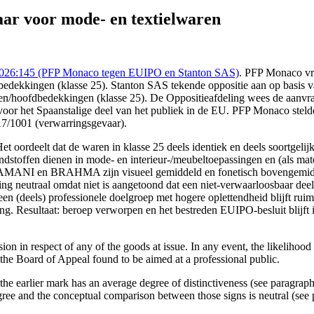
6:145 (PFP Monaco tegen EUIPO en Stanton SAS), https://redactie-de
 voor mode- en textielwaren
:2026:145 (PFP Monaco tegen EUIPO en Stanton SAS)
. PFP Monaco v
fdbedekkingen (klasse 25). Stanton SAS tekende oppositie aan op bas
enen/hoofdbedekkingen (klasse 25). De Oppositieafdeling wees de aanvra
voor het Spaanstalige deel van het publiek in de EU. PFP Monaco stel
17/1001 (verwarringsgevaar).
t oordeelt dat de waren in klasse 25 deels identiek en deels soortgelij
rondstoffen dienen in mode- en interieur-/meubeltoepassingen en (als mat
BRAMANI en BRAHMA zijn visueel gemiddeld en fonetisch bovengemiddel
jking neutraal omdat niet is aangetoond dat een niet-verwaarloosbaar 
een (deels) professionele doelgroep met hogere oplettendheid blijft rui
Resultaat: beroep verworpen en het bestreden EUIPO-besluit blijft in 
n in respect of any of the goods at issue. In any event, the likelihood o
the Board of Appeal found to be aimed at a professional public.
 the earlier mark has an average degree of distinctiveness (see paragraph
gree and the conceptual comparison between those signs is neutral (see