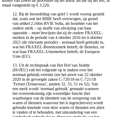
kosten van zowel de procedure bij het BBIE als die bij het hof, in
totaal vastgesteld op € 3.220.
12. Bij de beoordeling van grief 1 wordt voorop gesteld
dat, zoals ook het BBIE heeft overwogen, op grond
van artikel 2.16bis BVIE Solta, als houdster van het
oudere merk – op straffe van afwijzing van haar
oppositie – moet bewijzen dat zij de oudere FRAXEL-
merken in de periode van 4 oktober 2016 tot 4 oktober
2021 (de relevante periode) – normaal heeft gebruikt in,
wat het FRAXEL-Beneluxmerk betreft, de Benelux, en
wat haar FRAXEL-Uniemerken betreft, de Europese
Unie (EU).
13. Uit de rechtspraak van Het Hof van Justitie
(HvJEU) valt het volgende op te maken over het
normaal gebruik-vereiste (zie het arrest van 22 oktober
2020 in de gevoegde zaken C-720/18 en C-721/18
‘Ferrari (Testarossa)’, punten 32, 33, 51 en 52). Van
een merk wordt ‘normaal gebruik’ gemaakt wanneer
het overeenkomstig zijn wezenlijke functie (het
waarborgen van de identiteit van de oorsprong van de
waren of diensten waarvoor het is ingeschreven) wordt
gebruikt teneinde voor deze waren of diensten een afzet
te vinden of te behouden, met uitzondering van een
symbolisch gebruik dat er alleen toe strekt de aan het