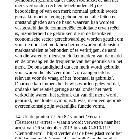
merk verbonden rechten te behouden. Bij de
beoordeling of van een merk normaal gebruik wordt
gemaakt, moet rekening gehouden met alle feiten en
omstandigheden aan de hand waarvan kan worden
vastgesteld dat de commerciële exploitatie ervan reëel
is, inzonderheid de gebruiken die in de betrokken
economische sector gerechtvaardigd worden geacht om
voor de door het merk beschermde waren of diensten
marktaandelen te behouden of te verkrijgen, de aard
van die waren of diensten, de kenmerken van de markt
en de omvang en de frequentie van het gebruik van het
merk. De omstandigheid dat een merk wordt gebruikt
voor waren die als ‘zeer duur’ zijn aangemerkt is
relevant voor de vraag of het ‘normaal is gebruikt’.
Daarmee kan immers het bewijs worden geleverd dat,
ondanks het relatief geringe aantal onder het merk
verkochte waren, het gebruik dat van dit merk wordt
gebruikt, niet louter symbolisch was, maar een gebruik
overeenkomstig zijn wezenlijke functie vormt.
14. Uit de punten 77 t/m 82 van het ‘Ferrari
(Testarossa)’-arrest – waarin wordt verwezen naar het
arrest van 26 september 2013 in zaak C-610/11P
‘Centrotherm’ – blijkt verder dat de bewijslast voor het
feit dat een merk ‘normaal is gebruikt’ op de houder