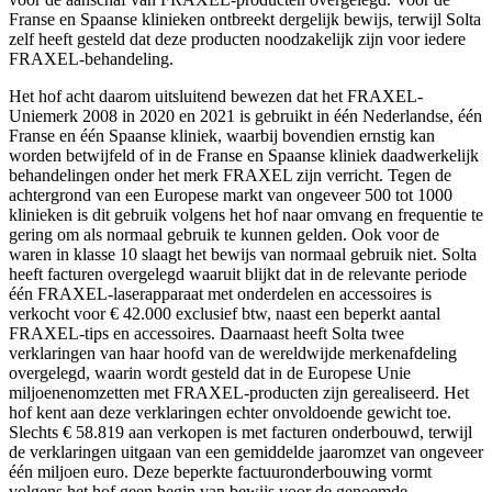
Franse en Spaanse klinieken ontbreekt dergelijk bewijs, terwijl Solta
zelf heeft gesteld dat deze producten noodzakelijk zijn voor iedere
FRAXEL-behandeling.
Het hof acht daarom uitsluitend bewezen dat het FRAXEL-
Uniemerk 2008 in 2020 en 2021 is gebruikt in één Nederlandse, één
Franse en één Spaanse kliniek, waarbij bovendien ernstig kan
worden betwijfeld of in de Franse en Spaanse kliniek daadwerkelijk
behandelingen onder het merk FRAXEL zijn verricht. Tegen de
achtergrond van een Europese markt van ongeveer 500 tot 1000
klinieken is dit gebruik volgens het hof naar omvang en frequentie te
gering om als normaal gebruik te kunnen gelden. Ook voor de
waren in klasse 10 slaagt het bewijs van normaal gebruik niet. Solta
heeft facturen overgelegd waaruit blijkt dat in de relevante periode
één FRAXEL-laserapparaat met onderdelen en accessoires is
verkocht voor € 42.000 exclusief btw, naast een beperkt aantal
FRAXEL-tips en accessoires. Daarnaast heeft Solta twee
verklaringen van haar hoofd van de wereldwijde merkenafdeling
overgelegd, waarin wordt gesteld dat in de Europese Unie
miljoenenomzetten met FRAXEL-producten zijn gerealiseerd. Het
hof kent aan deze verklaringen echter onvoldoende gewicht toe.
Slechts € 58.819 aan verkopen is met facturen onderbouwd, terwijl
de verklaringen uitgaan van een gemiddelde jaaromzet van ongeveer
één miljoen euro. Deze beperkte factuuronderbouwing vormt
volgens het hof geen begin van bewijs voor de genoemde