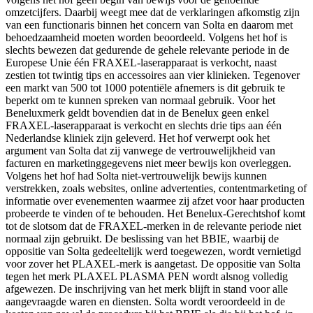
omzetcijfers. Daarbij weegt mee dat de verklaringen afkomstig zijn
van een functionaris binnen het concern van Solta en daarom met
behoedzaamheid moeten worden beoordeeld. Volgens het hof is
slechts bewezen dat gedurende de gehele relevante periode in de
Europese Unie één FRAXEL-laserapparaat is verkocht, naast
zestien tot twintig tips en accessoires aan vier klinieken. Tegenover
een markt van 500 tot 1000 potentiële afnemers is dit gebruik te
beperkt om te kunnen spreken van normaal gebruik. Voor het
Beneluxmerk geldt bovendien dat in de Benelux geen enkel
FRAXEL-laserapparaat is verkocht en slechts drie tips aan één
Nederlandse kliniek zijn geleverd. Het hof verwerpt ook het
argument van Solta dat zij vanwege de vertrouwelijkheid van
facturen en marketinggegevens niet meer bewijs kon overleggen.
Volgens het hof had Solta niet-vertrouwelijk bewijs kunnen
verstrekken, zoals websites, online advertenties, contentmarketing of
informatie over evenementen waarmee zij afzet voor haar producten
probeerde te vinden of te behouden. Het Benelux-Gerechtshof komt
tot de slotsom dat de FRAXEL-merken in de relevante periode niet
normaal zijn gebruikt. De beslissing van het BBIE, waarbij de
oppositie van Solta gedeeltelijk werd toegewezen, wordt vernietigd
voor zover het PLAXEL-merk is aangetast. De oppositie van Solta
tegen het merk PLAXEL PLASMA PEN wordt alsnog volledig
afgewezen. De inschrijving van het merk blijft in stand voor alle
aangevraagde waren en diensten. Solta wordt veroordeeld in de