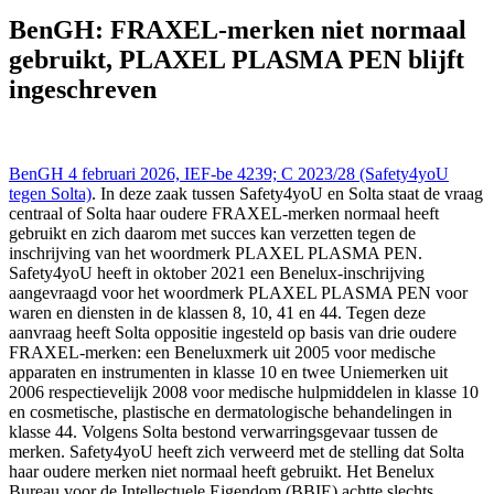
Benelux Gerechtshof - Cour Benelux 4 feb 2026,, IEFBE 4239; C
2023/28 ((Safety4yoU tegen Solta)), https://redactie-
BenGH: FRAXEL-merken niet normaal
delex.cshark.nl/artikelen/bengh-fraxel-merken-niet-normaal-
gebruikt, PLAXEL PLASMA PEN blijft
gebruikt-plaxel-plasma-pen-blijft-ingeschreven
ingeschreven
BenGH 4 februari 2026, IEF-be 4239; C 2023/28 (Safety4yoU
tegen Solta)
. In deze zaak tussen Safety4yoU en Solta staat de vraag
centraal of Solta haar oudere FRAXEL-merken normaal heeft
gebruikt en zich daarom met succes kan verzetten tegen de
inschrijving van het woordmerk PLAXEL PLASMA PEN.
Safety4yoU heeft in oktober 2021 een Benelux-inschrijving
aangevraagd voor het woordmerk PLAXEL PLASMA PEN voor
waren en diensten in de klassen 8, 10, 41 en 44. Tegen deze
aanvraag heeft Solta oppositie ingesteld op basis van drie oudere
FRAXEL-merken: een Beneluxmerk uit 2005 voor medische
apparaten en instrumenten in klasse 10 en twee Uniemerken uit
2006 respectievelijk 2008 voor medische hulpmiddelen in klasse 10
en cosmetische, plastische en dermatologische behandelingen in
klasse 44. Volgens Solta bestond verwarringsgevaar tussen de
merken. Safety4yoU heeft zich verweerd met de stelling dat Solta
haar oudere merken niet normaal heeft gebruikt. Het Benelux
Bureau voor de Intellectuele Eigendom (BBIE) achtte slechts