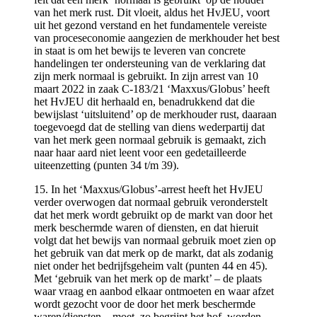
van het merk rust. Dit vloeit, aldus het HvJEU, voort
uit het gezond verstand en het fundamentele vereiste
van proceseconomie aangezien de merkhouder het best
in staat is om het bewijs te leveren van concrete
handelingen ter ondersteuning van de verklaring dat
zijn merk normaal is gebruikt. In zijn arrest van 10
maart 2022 in zaak C-183/21 ‘Maxxus/Globus’ heeft
het HvJEU dit herhaald en, benadrukkend dat die
bewijslast ‘uitsluitend’ op de merkhouder rust, daaraan
toegevoegd dat de stelling van diens wederpartij dat
van het merk geen normaal gebruik is gemaakt, zich
naar haar aard niet leent voor een gedetailleerde
uiteenzetting (punten 34 t/m 39).
15. In het ‘Maxxus/Globus’-arrest heeft het HvJEU
verder overwogen dat normaal gebruik veronderstelt
dat het merk wordt gebruikt op de markt van door het
merk beschermde waren of diensten, en dat hieruit
volgt dat het bewijs van normaal gebruik moet zien op
het gebruik van dat merk op de markt, dat als zodanig
niet onder het bedrijfsgeheim valt (punten 44 en 45).
Met ‘gebruik van het merk op de markt’ – de plaats
waar vraag en aanbod elkaar ontmoeten en waar afzet
wordt gezocht voor de door het merk beschermde
waren/diensten – moet, zo begrijpt het hof, worden