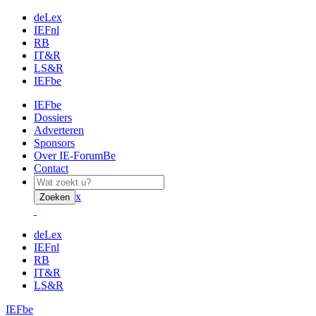
deLex
IEFnl
RB
IT&R
LS&R
IEFbe
IEFbe
Dossiers
Adverteren
Sponsors
Over IE-ForumBe
Contact
x
Zoeken
deLex
IEFnl
RB
IT&R
LS&R
IEFbe