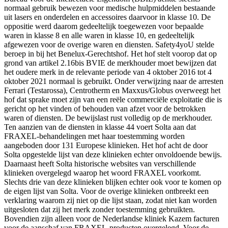
normaal gebruik bewezen voor medische hulpmiddelen bestaande
uit lasers en onderdelen en accessoires daarvoor in klasse 10. De
oppositie werd daarom gedeeltelijk toegewezen voor bepaalde
waren in klasse 8 en alle waren in klasse 10, en gedeeltelijk
afgewezen voor de overige waren en diensten. Safety4yoU stelde
beroep in bij het Benelux-Gerechtshof. Het hof stelt voorop dat op
grond van artikel 2.16bis BVIE de merkhouder moet bewijzen dat
het oudere merk in de relevante periode van 4 oktober 2016 tot 4
oktober 2021 normaal is gebruikt. Onder verwijzing naar de arresten
Ferrari (Testarossa), Centrotherm en Maxxus/Globus overweegt het
hof dat sprake moet zijn van een reële commerciële exploitatie die is
gericht op het vinden of behouden van afzet voor de betrokken
waren of diensten. De bewijslast rust volledig op de merkhouder.
Ten aanzien van de diensten in klasse 44 voert Solta aan dat
FRAXEL-behandelingen met haar toestemming worden
aangeboden door 131 Europese klinieken. Het hof acht de door
Solta opgestelde lijst van deze klinieken echter onvoldoende bewijs.
Daarnaast heeft Solta historische websites van verschillende
klinieken overgelegd waarop het woord FRAXEL voorkomt.
Slechts drie van deze klinieken blijken echter ook voor te komen op
de eigen lijst van Solta. Voor de overige klinieken ontbreekt een
verklaring waarom zij niet op die lijst staan, zodat niet kan worden
uitgesloten dat zij het merk zonder toestemming gebruikten.
Bovendien zijn alleen voor de Nederlandse kliniek Kazem facturen
voor de aanschaf van FRAXEL-producten overgelegd. Voor de