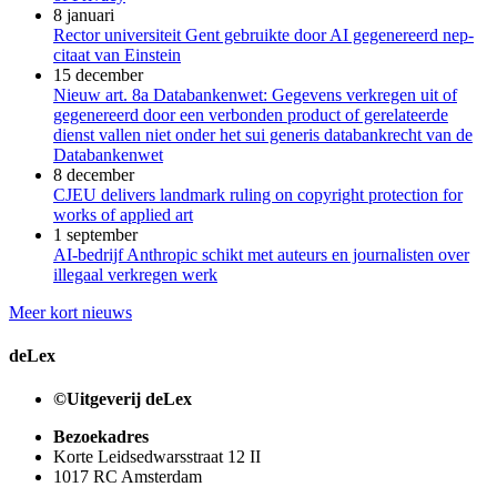
8 januari
Rector universiteit Gent gebruikte door AI gegenereerd nep-
citaat van Einstein
15 december
Nieuw art. 8a Databankenwet: Gegevens verkregen uit of
gegenereerd door een verbonden product of gerelateerde
dienst vallen niet onder het sui generis databankrecht van de
Databankenwet
8 december
CJEU delivers landmark ruling on copyright protection for
works of applied art
1 september
AI-bedrijf Anthropic schikt met auteurs en journalisten over
illegaal verkregen werk
Meer kort nieuws
deLex
©Uitgeverij deLex
Bezoekadres
Korte Leidsedwarsstraat 12 II
1017 RC Amsterdam