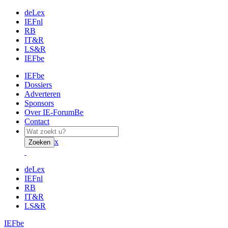
deLex
IEFnl
RB
IT&R
LS&R
IEFbe
IEFbe
Dossiers
Adverteren
Sponsors
Over IE-ForumBe
Contact
x
Zoeken
deLex
IEFnl
RB
IT&R
LS&R
IEFbe