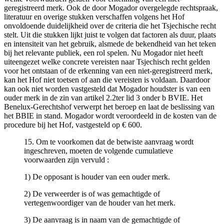
geregistreerd merk. Ook de door Mogador overgelegde rechtspraak,
literatuur en overige stukken verschaffen volgens het Hof
onvoldoende duidelijkheid over de criteria die het Tsjechische recht
stelt. Uit die stukken lijkt juist te volgen dat factoren als duur, plaats
en intensiteit van het gebruik, alsmede de bekendheid van het teken
bij het relevante publiek, een rol spelen. Nu Mogador niet heeft
uiteengezet welke concrete vereisten naar Tsjechisch recht gelden
voor het ontstaan of de erkenning van een niet-geregistreerd merk,
kan het Hof niet toetsen of aan die vereisten is voldaan. Daardoor
kan ook niet worden vastgesteld dat Mogador houdster is van een
ouder merk in de zin van artikel 2.2ter lid 3 onder b BVIE. Het
Benelux-Gerechtshof verwerpt het beroep en laat de beslissing van
het BBIE in stand. Mogador wordt veroordeeld in de kosten van de
procedure bij het Hof, vastgesteld op € 600.
15. Om te voorkomen dat de betwiste aanvraag wordt
ingeschreven, moeten de volgende cumulatieve
voorwaarden zijn vervuld :
1) De opposant is houder van een ouder merk.
2) De verweerder is of was gemachtigde of
vertegenwoordiger van de houder van het merk.
3) De aanvraag is in naam van de gemachtigde of