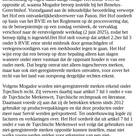
oppositie af, waarna Mogador beroep instelde bij het Benelux-
Gerechtshof. Voorafgaand aan de inhoudelijke beoordeling verwerpt
het Hof een ontvankelijkheidsverweer van Panon. Het Hof oordeelt
op basis van het BVIE en het Reglement op de procesvoering dat,
nu de beroepstermijn op een zondag verstreek, de vervaldag
verschoof naar de eerstvolgende werkdag (2 juni 2025), zodat het
beroep tijdig is ingesteld.Het Hof stelt voorop dat artikel 2.2ter lid 3
onder b BVIE ertoe strekt misbruik door gemachtigden of
vertegenwoordigers van een merkhouder tegen te gaan. Het Hof
wijst erop dat een beroep op deze bepaling alleen kan slagen
wanneer onder meer vaststaat dat de opposant houder is van een
ouder merk. Dat begrip omvat niet alleen ingeschreven merken,
maar kan ook niet-geregistreerde merken omvatten, voor zover het
recht van het land van oorsprong dergelijke rechten erkent.
Volgens Mogador worden niet-geregistreerde merken erkend onder
Tsjechisch recht. Zij verwees daarbij naar artikel 7 lid 1 onder e van
de Tsjechische Merkenwet, Tsjechische rechtspraak en literatuur.
Daarnaast voerde zij aan dat zij de betrokken tekens sinds 2012
gebruikte op productverpakkingen en dat deze producten onder
meer naar Servië werden geëxporteerd. Ter onderbouwing legde zij
facturen en verklaringen over. Het Hof oordeelt dat uit artikel 7 lid 1
onder e van de Tsjechische Merkenwet wel volgt dat gebruikers van
niet-geregistreerde merken oppositie kunnen instellen, maar niet
welke voorwaarden gelden voor erkenning van een niet-