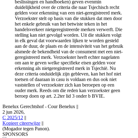
beslissingen en handboeken) geven evenmin
duidelijkheid over de criteria die naar Tsjechisch recht
gelden voor erkenning van een niet-geregistreerd merk.
Verzoekster stelt op basis van die stukken dat men door
het enkele gebruik van het betwiste teken in het
handelsverkeer nietgeregistreerde merken verwerft. Die
stelling kan niet gevolgd worden. Uit die stukken volgt
in elk geval dat voorwaarden lijken te worden gesteld
aan de duur, de plaats en de intensiviteit van het gebruik
alsmede de bekendheid van de consument met een niet-
geregistreerd merk. Verzoekster heeft echter nagelaten
om aan te geven welke specifieke eisen gelden voor
erkenning als nietgeregistreerd merk in Tsjechië. Nu
deze criteria onduidelijk zijn gebleven, kan het hof niet
toetsen of daaraan in casu is voldaan en dus ook niet
vaststellen of verzoekster zich kan beroepen op een
ouder merk. Reeds om die reden kan verzoekster geen
beroep doen op art. 2.2ter lid 3 onder b BVIE.
Benelux Gerechtshof - Cour Benelux
||
2 jun 2026,
C 2025/12
||
Kopieer citeerwijze
||
(Mogador tegen Panon).
SPONSORS