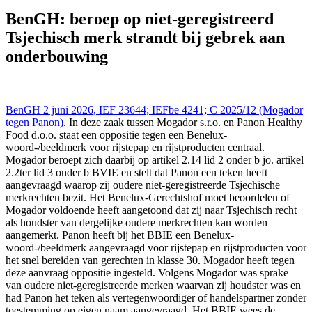
Benelux Gerechtshof - Cour Benelux 2 jun 2026,, IEFBE 4241; C
2025/12 ((Mogador tegen Panon).), https://redactie-
BenGH: beroep op niet-geregistreerd
delex.cshark.nl/artikelen/bengh-beroep-op-niet-geregistreerd-
Tsjechisch merk strandt bij gebrek aan
tsjechisch-merk-strandt-bij-gebrek-aan-onderbouwing
onderbouwing
BenGH 2 juni 2026, IEF 23644; IEFbe 4241; C 2025/12 (Mogador
tegen Panon)
. In deze zaak tussen Mogador s.r.o. en Panon Healthy
Food d.o.o. staat een oppositie tegen een Benelux-
woord-/beeldmerk voor rijstepap en rijstproducten centraal.
Mogador beroept zich daarbij op artikel 2.14 lid 2 onder b jo. artikel
2.2ter lid 3 onder b BVIE en stelt dat Panon een teken heeft
aangevraagd waarop zij oudere niet-geregistreerde Tsjechische
merkrechten bezit. Het Benelux-Gerechtshof moet beoordelen of
Mogador voldoende heeft aangetoond dat zij naar Tsjechisch recht
als houdster van dergelijke oudere merkrechten kan worden
aangemerkt. Panon heeft bij het BBIE een Benelux-
woord-/beeldmerk aangevraagd voor rijstepap en rijstproducten voor
het snel bereiden van gerechten in klasse 30. Mogador heeft tegen
deze aanvraag oppositie ingesteld. Volgens Mogador was sprake
van oudere niet-geregistreerde merken waarvan zij houdster was en
had Panon het teken als vertegenwoordiger of handelspartner zonder
toestemming op eigen naam aangevraagd. Het BBIE wees de