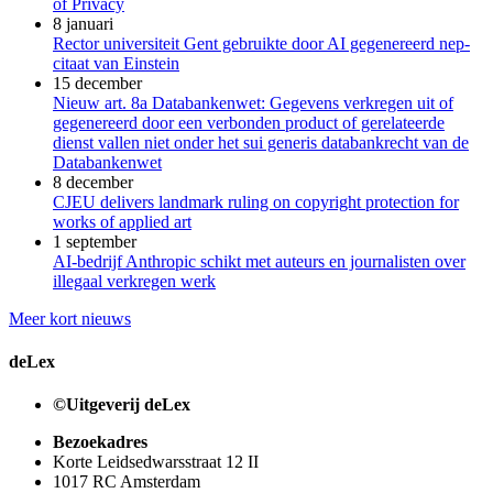
of Privacy
8 januari
Rector universiteit Gent gebruikte door AI gegenereerd nep-
citaat van Einstein
15 december
Nieuw art. 8a Databankenwet: Gegevens verkregen uit of
gegenereerd door een verbonden product of gerelateerde
dienst vallen niet onder het sui generis databankrecht van de
Databankenwet
8 december
CJEU delivers landmark ruling on copyright protection for
works of applied art
1 september
AI-bedrijf Anthropic schikt met auteurs en journalisten over
illegaal verkregen werk
Meer kort nieuws
deLex
©Uitgeverij deLex
Bezoekadres
Korte Leidsedwarsstraat 12 II
1017 RC Amsterdam