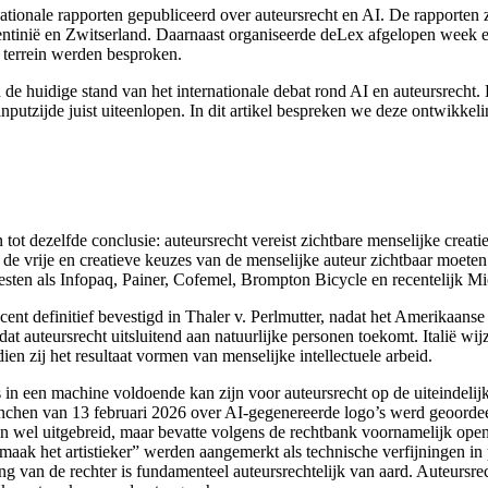
ionale rapporten gepubliceerd over auteursrecht en AI. De rapporten zi
entinië en Zwitserland. Daarnaast organiseerde deLex afgelopen week e
t terrein werden besproken.
e huidige stand van het internationale debat rond AI en auteursrecht. 
inputzijde juist uiteenlopen. In dit artikel bespreken we deze ontwikkeli
 tot dezelfde conclusie: auteursrecht vereist zichtbare menselijke creat
j de vrije en creatieve keuzes van de menselijke auteur zichtbaar moete
resten als Infopaq, Painer, Cofemel, Brompton Bicycle en recentelijk Mi
ecent definitief bevestigd in Thaler v. Perlmutter, nadat het Amerikaa
uteursrecht uitsluitend aan natuurlijke personen toekomt. Italië wijzi
en zij het resultaat vormen van menselijke intellectuele arbeid.
in een machine voldoende kan zijn voor auteursrecht op de uiteindelijk
 München van 13 februari 2026 over AI-gegenereerde logo’s werd geoord
n wel uitgebreid, maar bevatte volgens de rechtbank voornamelijk open
aak het artistieker” werden aangemerkt als technische verfijningen in 
g van de rechter is fundamenteel auteursrechtelijk van aard. Auteursre