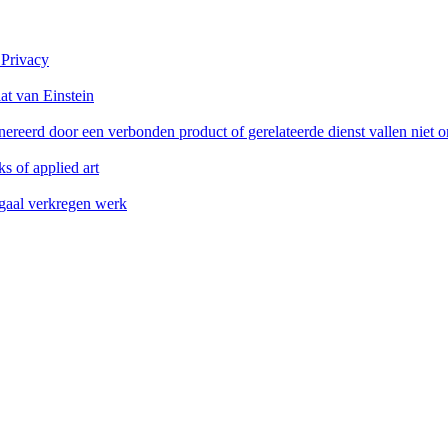
 Privacy
at van Einstein
reerd door een verbonden product of gerelateerde dienst vallen niet 
s of applied art
legaal verkregen werk