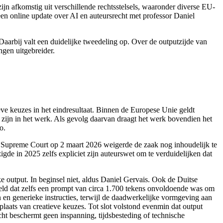
jn afkomstig uit verschillende rechtsstelsels, waaronder diverse EU-
en online update over AI en auteursrecht met professor Daniel
Daarbij valt een duidelijke tweedeling op. Over de outputzijde van
ngen uitgebreider.
ieve keuzes in het eindresultaat. Binnen de Europese Unie geldt
n zijn in het werk. Als gevolg daarvan draagt het werk bovendien het
o.
nse Supreme Court op 2 maart 2026 weigerde de zaak nog inhoudelijk te
gde in 2025 zelfs expliciet zijn auteurswet om te verduidelijken dat
e output. In beginsel niet, aldus Daniel Gervais. Ook de Duitse
eeld dat zelfs een prompt van circa 1.700 tekens onvoldoende was om
 en generieke instructies, terwijl de daadwerkelijke vormgeving aan
plaats van creatieve keuzes. Tot slot volstond evenmin dat output
cht beschermt geen inspanning, tijdsbesteding of technische