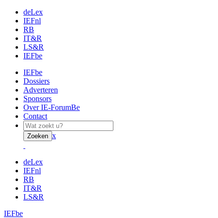
deLex
IEFnl
RB
IT&R
LS&R
IEFbe
IEFbe
Dossiers
Adverteren
Sponsors
Over IE-ForumBe
Contact
x
Zoeken
deLex
IEFnl
RB
IT&R
LS&R
IEFbe