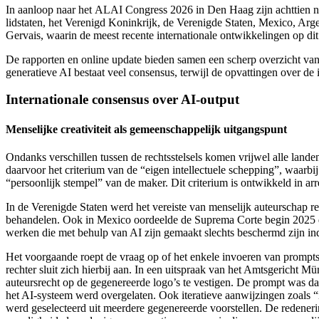
In aanloop naar het ALAI Congress 2026 in Den Haag zijn achttien nat
lidstaten, het Verenigd Koninkrijk, de Verenigde Staten, Mexico, Arg
Gervais, waarin de meest recente internationale ontwikkelingen op di
De rapporten en online update bieden samen een scherp overzicht van d
generatieve AI bestaat veel consensus, terwijl de opvattingen over de 
Internationale consensus over AI-output
Menselijke creativiteit als gemeenschappelijk uitgangspunt
Ondanks verschillen tussen de rechtsstelsels komen vrijwel alle landen
daarvoor het criterium van de “eigen intellectuele schepping”, waarbi
“persoonlijk stempel” van de maker. Dit criterium is ontwikkeld in ar
In de Verenigde Staten werd het vereiste van menselijk auteurschap r
behandelen. Ook in Mexico oordeelde de Suprema Corte begin 2025 dat a
werken die met behulp van AI zijn gemaakt slechts beschermd zijn indi
Het voorgaande roept de vraag op of het enkele invoeren van prompts 
rechter sluit zich hierbij aan. In een uitspraak van het Amtsgericht
auteursrecht op de gegenereerde logo’s te vestigen. De prompt was da
het AI-systeem werd overgelaten. Ook iteratieve aanwijzingen zoals “m
werd geselecteerd uit meerdere gegenereerde voorstellen. De redenerin