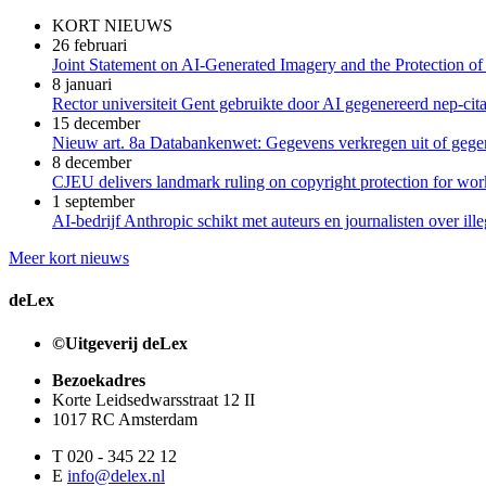
KORT NIEUWS
26 februari
Joint Statement on AI-Generated Imagery and the Protection of
8 januari
Rector universiteit Gent gebruikte door AI gegenereerd nep-cita
15 december
Nieuw art. 8a Databankenwet: Gegevens verkregen uit of gegene
8 december
CJEU delivers landmark ruling on copyright protection for work
1 september
AI-bedrijf Anthropic schikt met auteurs en journalisten over il
Meer kort nieuws
deLex
©Uitgeverij deLex
Bezoekadres
Korte Leidsedwarsstraat 12 II
1017 RC Amsterdam
T 020 - 345 22 12
E
info@delex.nl