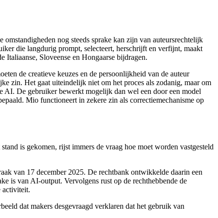
eve omstandigheden nog steeds sprake kan zijn van auteursrechtelijk
ker die langdurig prompt, selecteert, herschrijft en verfijnt, maakt
e Italiaanse, Sloveense en Hongaarse bijdragen.
moeten de creatieve keuzes en de persoonlijkheid van de auteur
jke zin. Het gaat uiteindelijk niet om het proces als zodanig, maar om
tieve AI. De gebruiker bewerkt mogelijk dan wel een door een model
 bepaald. Mio functioneert in zekere zin als correctiemechanisme op
 stand is gekomen, rijst immers de vraag hoe moet worden vastgesteld
tspraak van 17 december 2025. De rechtbank ontwikkelde daarin een
ake is van AI-output. Vervolgens rust op de rechthebbende de
ctiviteit.
orbeeld dat makers desgevraagd verklaren dat het gebruik van