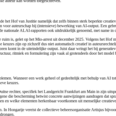
ijke auteur kan worden toegeschreven.
lde het Hof van Justitie namelijk dat zelfs binnen sterk beperkte creati
aten voor auteurschap bij (intensieve) bewerking van AI-output. Een gebrui
nde nationale ALAI-rapporten ook uitdrukkelijk genoemd, met name in d
 te ruim is, gelet op het Mio-arrest uit december 2025. Volgens het Hof 
keuzes zijn op zichzelf dus niet automatisch creatief in auteursrechteli
oren komt in de uiteindelijke output. Juist daar wringt het bij genera
ructuur, ritmiek en formulering zijn vaak al grotendeels door het model
lemen. Wanneer een werk geheel of gedeeltelijk met behulp van AI tot
ieve keuzes.
Duitse rechter, specifiek het Landgericht Frankfurt am Main in zijn ui
egene die bescherming betwist concrete aanwijzingen aandragen dat spr
men en welke elementen herkenbaar voortkomen uit menselijke creatieve a
. In Hongarije vereist de collectieve beheersorganisatie Artisjus bijvo
erdrongen.