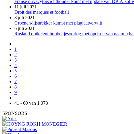
Franse privacytoezichthouder komt met update van DPIA-soft
11 juli 2021
Droit des marques et football
8 juli 2021
Groenen-lijsttrekker kampt met plagiaatverwijt
6 juli 2021
Rusland ontketent bubbeltjesoorlog met opeisen van naam ‘ch
1
2
3
4
5
6
7
8
9
41 - 60 van 1.078
SPONSORS