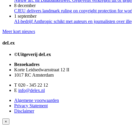
Nieuw art. 8a Databankenwet: Gegevens verkregen uit of gegene
8 december
CJEU delivers landmark ruling on copyright protection for work
1 september
AI-bedrijf Anthropic schikt met auteurs en journalisten over il
Meer kort nieuws
deLex
©Uitgeverij deLex
Bezoekadres
Korte Leidsedwarsstraat 12 II
1017 RC Amsterdam
T 020 - 345 22 12
E
info@delex.nl
Algemene voorwaarden
Privacy Statement
Disclaimer
×