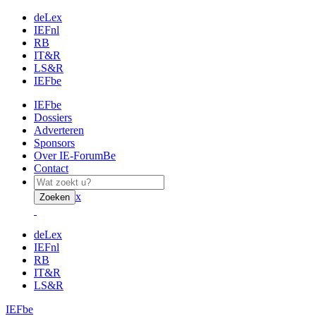
deLex
IEFnl
RB
IT&R
LS&R
IEFbe
IEFbe
Dossiers
Adverteren
Sponsors
Over IE-ForumBe
Contact
x
Zoeken
deLex
IEFnl
RB
IT&R
LS&R
IEFbe