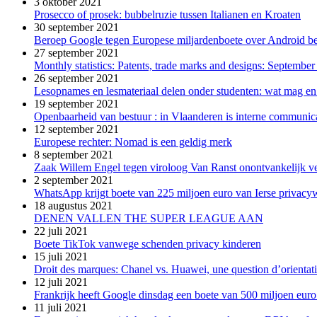
3 oktober 2021
Prosecco of prosek: bubbelruzie tussen Italianen en Kroaten
30 september 2021
Beroep Google tegen Europese miljardenboete over Android be
27 september 2021
Monthly statistics: Patents, trade marks and designs: Septembe
26 september 2021
Lesopnames en lesmateriaal delen onder studenten: wat mag en
19 september 2021
Openbaarheid van bestuur : in Vlaanderen is interne communica
12 september 2021
Europese rechter: Nomad is een geldig merk
8 september 2021
Zaak Willem Engel tegen viroloog Van Ranst onontvankelijk v
2 september 2021
WhatsApp krijgt boete van 225 miljoen euro van Ierse privac
18 augustus 2021
DENEN VALLEN THE SUPER LEAGUE AAN
22 juli 2021
Boete TikTok vanwege schenden privacy kinderen
15 juli 2021
Droit des marques: Chanel vs. Huawei, une question d’orientat
12 juli 2021
Frankrijk heeft Google dinsdag een boete van 500 miljoen eur
11 juli 2021