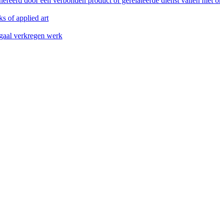
reerd door een verbonden product of gerelateerde dienst vallen niet 
s of applied art
legaal verkregen werk