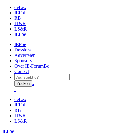
deLex
IEFnl
RB
IT&R
LS&R
IEFbe
IEFbe
Dossiers
Adverteren
Sponsors
Over IE-ForumBe
Contact
x
Zoeken
deLex
IEFnl
RB
IT&R
LS&R
IEFbe