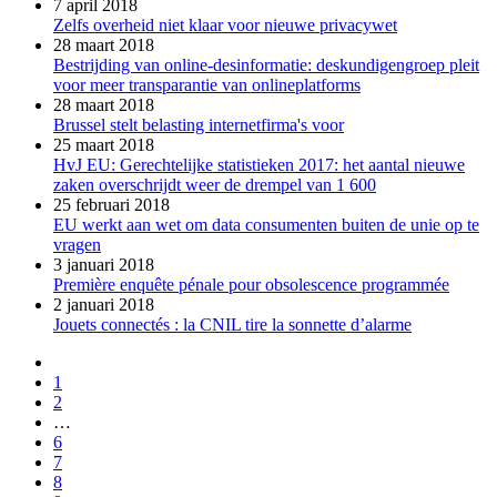
7 april 2018
Zelfs overheid niet klaar voor nieuwe privacywet
28 maart 2018
Bestrijding van online-desinformatie: deskundigengroep pleit
voor meer transparantie van onlineplatforms
28 maart 2018
Brussel stelt belasting internetfirma's voor
25 maart 2018
HvJ EU: Gerechtelijke statistieken 2017: het aantal nieuwe
zaken overschrijdt weer de drempel van 1 600
25 februari 2018
EU werkt aan wet om data consumenten buiten de unie op te
vragen
3 januari 2018
Première enquête pénale pour obsolescence programmée
2 januari 2018
Jouets connectés : la CNIL tire la sonnette d’alarme
1
2
…
6
7
8