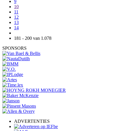
9
10
11
12
13
14
181 - 200 van 1.078
SPONSORS
ADVERTENTIES