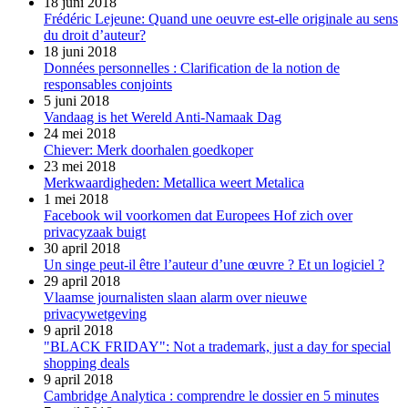
18 juni 2018
Frédéric Lejeune: Quand une oeuvre est-elle originale au sens
du droit d’auteur?
18 juni 2018
Données personnelles : Clarification de la notion de
responsables conjoints
5 juni 2018
Vandaag is het Wereld Anti-Namaak Dag
24 mei 2018
Chiever: Merk doorhalen goedkoper
23 mei 2018
Merkwaardigheden: Metallica weert Metalica
1 mei 2018
Facebook wil voorkomen dat Europees Hof zich over
privacyzaak buigt
30 april 2018
Un singe peut-il être l’auteur d’une œuvre ? Et un logiciel ?
29 april 2018
Vlaamse journalisten slaan alarm over nieuwe
privacywetgeving
9 april 2018
"BLACK FRIDAY": Not a trademark, just a day for special
shopping deals
9 april 2018
Cambridge Analytica : comprendre le dossier en 5 minutes