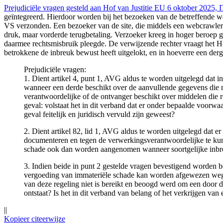
Prejudiciële vragen gesteld aan Hof van Justitie EU 6 oktober 202
geïntegreerd. Hierdoor worden bij het bezoeken van de betreffende w
VS verzonden. Een bezoeker van de site, die middels een webcrawler
druk, maar vorderde terugbetaling. Verzoeker kreeg in hoger beroep 
daarmee rechtsmisbruik pleegde. De verwijzende rechter vraagt het 
betrokkene de inbreuk bewust heeft uitgelokt, en in hoeverre een derg
Prejudiciële vragen:
1. Dient artikel 4, punt 1, AVG aldus te worden uitgelegd dat 
wanneer een derde beschikt over de aanvullende gegevens die n
verantwoordelijke of de ontvanger beschikt over middelen die r
geval: volstaat het in dit verband dat er onder bepaalde voorw
geval feitelijk en juridisch vervuld zijn geweest?
2. Dient artikel 82, lid 1, AVG aldus te worden uitgelegd dat 
documenteren en tegen de verwerkingsverantwoordelijke te kun
schade ook dan worden aangenomen wanneer soortgelijke inbre
3. Indien beide in punt 2 gestelde vragen bevestigend worden be
vergoeding van immateriële schade kan worden afgewezen wege
van deze regeling niet is bereikt en beoogd werd om een door 
ontstaat? Is het in dit verband van belang of het verkrijgen va
||
Kopieer citeerwijze