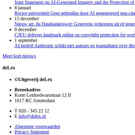
Joint Statement on AI-Generated Imagery and the Protection of
8 januari
Rector universiteit Gent gebruikte door AI gegenereerd nep-cita
15 december
Nieuw art. 8a Databankenwet: Gegevens verkregen uit of gegene
8 december
CJEU delivers landmark ruling on copyright protection for work
1 september
AI-bedrijf Anthropic schikt met auteurs en journalisten over il
Meer kort nieuws
deLex
©Uitgeverij deLex
Bezoekadres
Korte Leidsedwarsstraat 12 II
1017 RC Amsterdam
T 020 - 345 22 12
E
info@delex.nl
Algemene voorwaarden
Privacy Statement