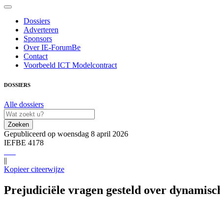
Dossiers
Adverteren
Sponsors
Over IE-ForumBe
Contact
Voorbeeld ICT Modelcontract
DOSSIERS
Alle dossiers
Zoeken
Gepubliceerd op woensdag 8 april 2026
IEFBE 4178
||
Kopieer citeerwijze
, IEFBE 4178; C-654/25 https://redactie-delex.cshark.nl/artikelen/pre
Prejudiciële vragen gesteld over dynamisc