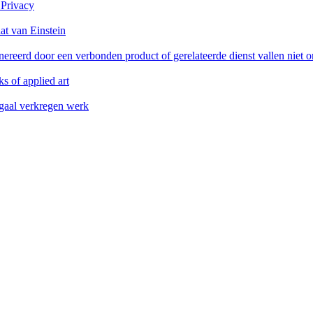
 Privacy
at van Einstein
reerd door een verbonden product of gerelateerde dienst vallen niet 
s of applied art
legaal verkregen werk