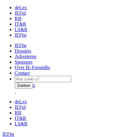
deLex
IEFnl
RB
IT&R
LS&R
IEFbe
IEFbe
Dossiers
Adverteren
Sponsors
Over IE-ForumBe
Contact
x
Zoeken
deLex
IEFnl
RB
IT&R
LS&R
IEFbe