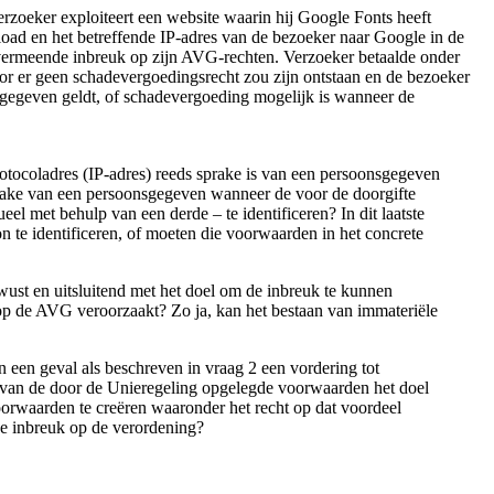
erzoeker exploiteert een website waarin hij Google Fonts heeft
oad en het betreffende IP-adres van de bezoeker naar Google in de
vermeende inbreuk op zijn AVG-rechten. Verzoeker betaalde onder
or er geen schadevergoedingsrecht zou zijn ontstaan en de bezoeker
sgegeven geldt, of schadevergoeding mogelijk is wanneer de
rotocoladres (IP-adres) reeds sprake is van een persoonsgegeven
sprake van een persoonsgegeven wanneer de voor de doorgifte
l met behulp van een derde – te identificeren? In dit laatste
 te identificeren, of moeten die voorwaarden in het concrete
wust en uitsluitend met het doel om de inbreuk te kunnen
p de AVG veroorzaakt? Zo ja, kan het bestaan van immateriële
n een geval als beschreven in vraag 2 een vordering tot
van de door de Unieregeling opgelegde voorwaarden het doel
oorwaarden te creëren waaronder het recht op dat voordeel
 de inbreuk op de verordening?