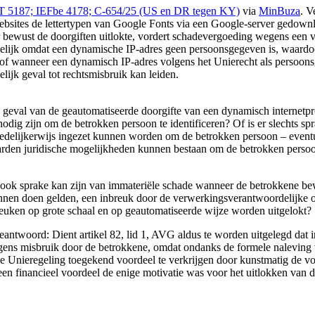
5, IT 5187; IEFbe 4178; C-654/25 (US en DR tegen KY)
via
MinBuza
. V
ebsites de lettertypen van Google Fonts via een Google-server gedownl
 bewust de doorgiften uitlokte, vordert schadevergoeding wegens een 
gelijk omdat een dynamische IP-adres geen persoonsgegeven is, waardo
Hof wanneer een dynamisch IP-adres volgens het Unierecht als persoon
elijk geval tot rechtsmisbruik kan leiden.
in geval van de geautomatiseerde doorgifte van een dynamisch internetp
odig zijn om de betrokken persoon te identificeren? Of is er slechts 
edelijkerwijs ingezet kunnen worden om de betrokken persoon – eventuee
aarden juridische mogelijkheden kunnen bestaan om de betrokken persoon
er ook sprake kan zijn van immateriële schade wanneer de betrokkene be
nen doen gelden, een inbreuk door de verwerkingsverantwoordelijke o
uken op grote schaal en op geautomatiseerde wijze worden uitgelokt?
antwoord: Dient artikel 82, lid 1, AVG aldus te worden uitgelegd dat i
ns misbruik door de betrokkene, omdat ondanks de formele naleving 
de Unieregeling toegekend voordeel te verkrijgen door kunstmatig de v
n een financieel voordeel de enige motivatie was voor het uitlokken van