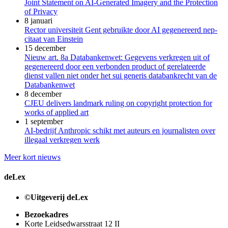
Joint Statement on AI-Generated Imagery and the Protection
of Privacy
8 januari
Rector universiteit Gent gebruikte door AI gegenereerd nep-
citaat van Einstein
15 december
Nieuw art. 8a Databankenwet: Gegevens verkregen uit of
gegenereerd door een verbonden product of gerelateerde
dienst vallen niet onder het sui generis databankrecht van de
Databankenwet
8 december
CJEU delivers landmark ruling on copyright protection for
works of applied art
1 september
AI-bedrijf Anthropic schikt met auteurs en journalisten over
illegaal verkregen werk
Meer kort nieuws
deLex
©Uitgeverij deLex
Bezoekadres
Korte Leidsedwarsstraat 12 II