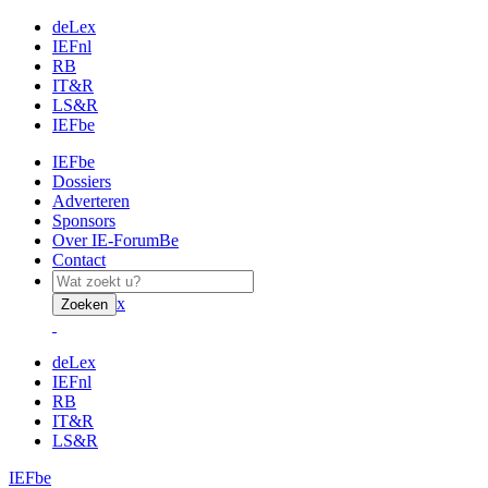
deLex
IEFnl
RB
IT&R
LS&R
IEFbe
IEFbe
Dossiers
Adverteren
Sponsors
Over IE-ForumBe
Contact
x
Zoeken
deLex
IEFnl
RB
IT&R
LS&R
IEFbe