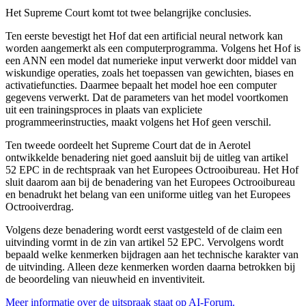
Het Supreme Court komt tot twee belangrijke conclusies.
Ten eerste bevestigt het Hof dat een artificial neural network kan
worden aangemerkt als een computerprogramma. Volgens het Hof is
een ANN een model dat numerieke input verwerkt door middel van
wiskundige operaties, zoals het toepassen van gewichten, biases en
activatiefuncties. Daarmee bepaalt het model hoe een computer
gegevens verwerkt. Dat de parameters van het model voortkomen
uit een trainingsproces in plaats van expliciete
programmeerinstructies, maakt volgens het Hof geen verschil.
Ten tweede oordeelt het Supreme Court dat de in Aerotel
ontwikkelde benadering niet goed aansluit bij de uitleg van artikel
52 EPC in de rechtspraak van het Europees Octrooibureau. Het Hof
sluit daarom aan bij de benadering van het Europees Octrooibureau
en benadrukt het belang van een uniforme uitleg van het Europees
Octrooiverdrag.
Volgens deze benadering wordt eerst vastgesteld of de claim een
uitvinding vormt in de zin van artikel 52 EPC. Vervolgens wordt
bepaald welke kenmerken bijdragen aan het technische karakter van
de uitvinding. Alleen deze kenmerken worden daarna betrokken bij
de beoordeling van nieuwheid en inventiviteit.
Meer informatie over de uitspraak staat op AI-Forum.