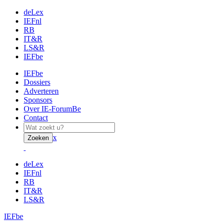
deLex
IEFnl
RB
IT&R
LS&R
IEFbe
IEFbe
Dossiers
Adverteren
Sponsors
Over IE-ForumBe
Contact
x
Zoeken
deLex
IEFnl
RB
IT&R
LS&R
IEFbe