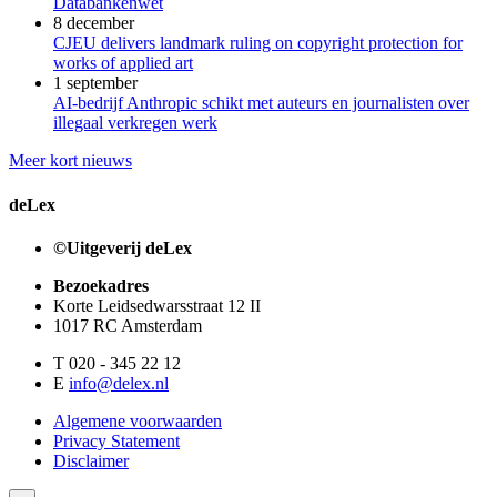
Databankenwet
8 december
CJEU delivers landmark ruling on copyright protection for
works of applied art
1 september
AI-bedrijf Anthropic schikt met auteurs en journalisten over
illegaal verkregen werk
Meer kort nieuws
deLex
©Uitgeverij deLex
Bezoekadres
Korte Leidsedwarsstraat 12 II
1017 RC Amsterdam
T 020 - 345 22 12
E
info@delex.nl
Algemene voorwaarden
Privacy Statement
Disclaimer