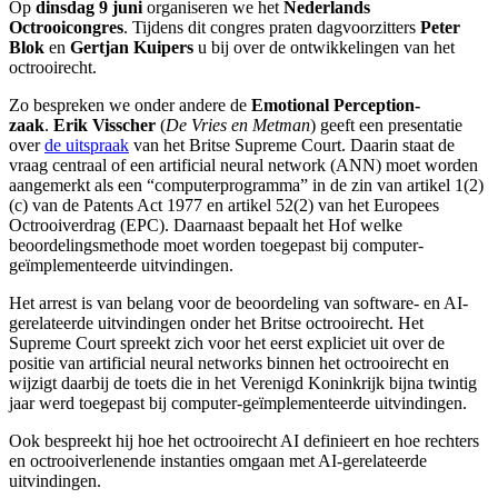
Op
dinsdag 9 juni
organiseren we het
Nederlands
Octrooicongres
. Tijdens dit congres praten dagvoorzitters
Peter
Blok
en
Gertjan Kuipers
u bij over de ontwikkelingen van het
octrooirecht.
Zo bespreken we onder andere de
Emotional Perception-
zaak
.
Erik Visscher
(
De Vries en Metman
) geeft een presentatie
over
de uitspraak
van het Britse Supreme Court. Daarin staat de
vraag centraal of een artificial neural network (ANN) moet worden
aangemerkt als een “computerprogramma” in de zin van artikel 1(2)
(c) van de Patents Act 1977 en artikel 52(2) van het Europees
Octrooiverdrag (EPC). Daarnaast bepaalt het Hof welke
beoordelingsmethode moet worden toegepast bij computer-
geïmplementeerde uitvindingen.
Het arrest is van belang voor de beoordeling van software- en AI-
gerelateerde uitvindingen onder het Britse octrooirecht. Het
Supreme Court spreekt zich voor het eerst expliciet uit over de
positie van artificial neural networks binnen het octrooirecht en
wijzigt daarbij de toets die in het Verenigd Koninkrijk bijna twintig
jaar werd toegepast bij computer-geïmplementeerde uitvindingen.
Ook bespreekt hij hoe het octrooirecht AI definieert en hoe rechters
en octrooiverlenende instanties omgaan met AI-gerelateerde
uitvindingen.