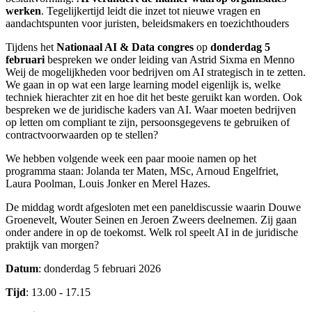
werken
. Tegelijkertijd leidt die inzet tot nieuwe vragen en
aandachtspunten voor juristen, beleidsmakers en toezichthouders
Tijdens het
Nationaal AI & Data congres
op
donderdag 5
februari
bespreken we onder leiding van Astrid Sixma en Menno
Weij de mogelijkheden voor bedrijven om AI strategisch in te zetten.
We gaan in op wat een large learning model eigenlijk is, welke
techniek hierachter zit en hoe dit het beste geruikt kan worden. Ook
bespreken we de juridische kaders van AI. Waar moeten bedrijven
op letten om compliant te zijn, persoonsgegevens te gebruiken of
contractvoorwaarden op te stellen?
We hebben volgende week een paar mooie namen op het
programma staan: Jolanda ter Maten, MSc, Arnoud Engelfriet,
Laura Poolman, Louis Jonker en Merel Hazes.
De middag wordt afgesloten met een paneldiscussie waarin Douwe
Groenevelt, Wouter Seinen en Jeroen Zweers deelnemen. Zij gaan
onder andere in op de toekomst. Welk rol speelt AI in de juridische
praktijk van morgen?
Datum
: donderdag 5 februari 2026
Tijd
: 13.00 - 17.15