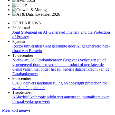
KORT NIEUWS
26 februari
Joint Statement on AI-Generated Imagery and the Protection
of Privacy
8 januari
Rector universiteit Gent gebruikte door AI gegenereerd nep-
citaat van Einstein
15 december
Nieuw art. 8a Databankenwet: Gegevens verkregen uit of
gegenereerd door een verbonden product of gerelateerde
dienst vallen niet onder het sui generis databankrecht van de
Databankenwet
8 december
CJEU delivers landmark ruling on copyright protection for
works of applied art
1 september
AI-bedrijf Anthropic schikt met auteurs en journalisten over
illegaal verkregen werk
Meer kort nieuws