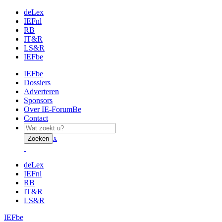
deLex
IEFnl
RB
IT&R
LS&R
IEFbe
IEFbe
Dossiers
Adverteren
Sponsors
Over IE-ForumBe
Contact
x
Zoeken
deLex
IEFnl
RB
IT&R
LS&R
IEFbe