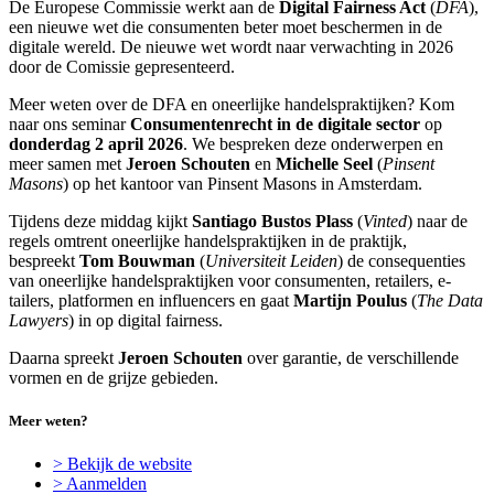
De Europese Commissie werkt aan de
Digital Fairness Act
(
DFA
),
een nieuwe wet die consumenten beter moet beschermen in de
digitale wereld. De nieuwe wet wordt naar verwachting in 2026
door de Comissie gepresenteerd.
Meer weten over de DFA en oneerlijke handelspraktijken? Kom
naar ons seminar
Consumentenrecht in de digitale sector
op
donderdag 2 april 2026
. We bespreken deze onderwerpen en
meer samen met
Jeroen Schouten
en
Michelle Seel
(
Pinsent
Masons
) op het kantoor van Pinsent Masons in Amsterdam.
Tijdens deze middag kijkt
Santiago Bustos Plass
(
Vinted
) naar de
regels omtrent oneerlijke handelspraktijken in de praktijk,
bespreekt
Tom Bouwman
(
Universiteit Leiden
) de consequenties
van oneerlijke handelspraktijken voor consumenten, retailers, e-
tailers, platformen en influencers en gaat
Martijn Poulus
(
The Data
Lawyers
) in op digital fairness.
Daarna spreekt
Jeroen Schouten
over garantie, de verschillende
vormen en de grijze gebieden.
Meer weten?
> Bekijk de website
> Aanmelden