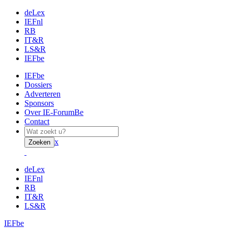
deLex
IEFnl
RB
IT&R
LS&R
IEFbe
IEFbe
Dossiers
Adverteren
Sponsors
Over IE-ForumBe
Contact
x
Zoeken
deLex
IEFnl
RB
IT&R
LS&R
IEFbe