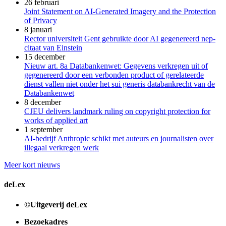
26 februari
Joint Statement on AI-Generated Imagery and the Protection
of Privacy
8 januari
Rector universiteit Gent gebruikte door AI gegenereerd nep-
citaat van Einstein
15 december
Nieuw art. 8a Databankenwet: Gegevens verkregen uit of
gegenereerd door een verbonden product of gerelateerde
dienst vallen niet onder het sui generis databankrecht van de
Databankenwet
8 december
CJEU delivers landmark ruling on copyright protection for
works of applied art
1 september
AI-bedrijf Anthropic schikt met auteurs en journalisten over
illegaal verkregen werk
Meer kort nieuws
deLex
©Uitgeverij deLex
Bezoekadres